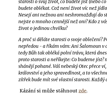
starosti o svůj život, co budete jíst (nebo co
budete oblékat. Což není život víc než jídlo
Nesejí ani nežnou ani neshromažďují do sto
nejste o mnoho cennější než oni? Kdo z vás
život o jedinou chvilku?
A proč si děláte starosti o svoje oblečení? Po
nepředou - a říkám vám: Ani Šalomoun v cel
tedy Bůh tak obléká polní trávu, která dnes 
proto starosti a neříkejte: Co budeme jíst
shánějí pohané. Váš nebeský Otec přece ví,
království a jeho spravedlnost, a to všechn
zítřek bude mít své vlastní starosti. Každý
Kázání si může stáhnout
zde
.