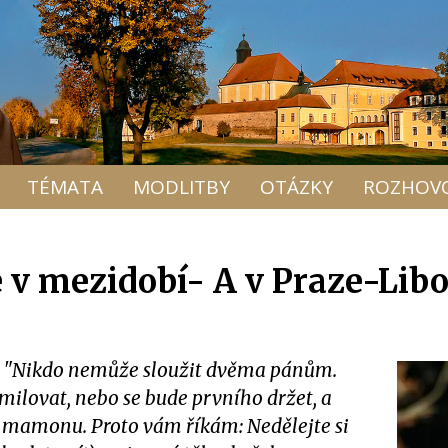
TÉMATA
MODLITBY
OTÁZKY
ROZHOV
e v mezidobí- A v Praze-Libo
m: "Nikdo nemůže sloužit dvěma pánům.
ilovat, nebo se bude prvního držet, a
 mamonu. Proto vám říkám: Nedělejte si