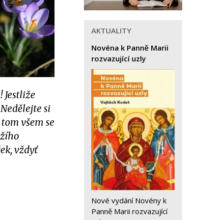
AKTUALITY
Novéna k Panně Marii
rozvazující uzly
 Jestliže
 Nedělejte si
o tom všem se
ožího
řek, vždyť
Nové vydání Novény k
Panně Marii rozvazující