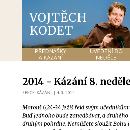
VOJTĚCH
KODET
PŘEDNÁŠKY
UVEDENÍ DO
A KÁZÁNÍ
NEDĚLE
2014 - Kázání 8. neděl
SEKCE:
KÁZÁNÍ
|
4. 3. 2014
Matouš 6,24-34 Ježíš řekl svým učedníků
Buď jednoho bude zanedbávat, a druhého m
druhým pohrdne. Nemůžete sloužit Bohu i