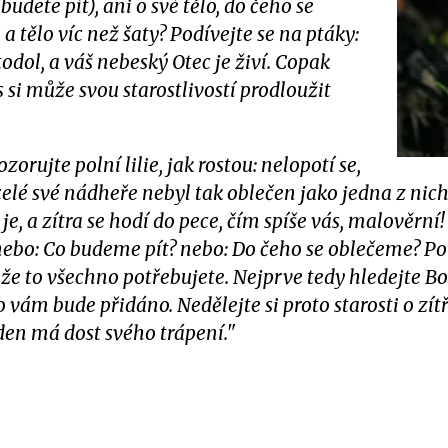
 budete pít), ani o své tělo, do čeho se
 a tělo víc než šaty? Podívejte se na ptáky:
dol, a váš nebeský Otec je živí. Copak
 si může svou starostlivostí prodloužit
zorujte polní lilie, jak rostou: nelopotí se,
é své nádheře nebyl tak oblečen jako jedna z nich!
je, a zítra se hodí do pece, čím spíše vás, malověrní!
? nebo: Co budeme pít? nebo: Do čeho se oblečeme? P
 že to všechno potřebujete. Nejprve tedy hledejte B
o vám bude přidáno. Nedělejte si proto starosti o zít
 den má dost svého trápení."