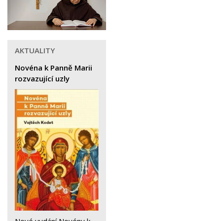
AKTUALITY
Novéna k Panně Marii
rozvazující uzly
Nové vydání Novény k