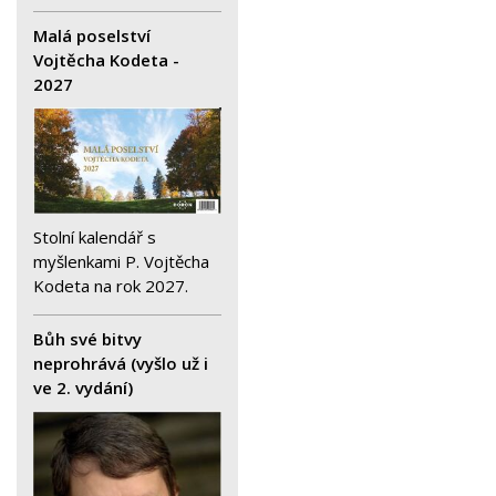
Malá poselství
Vojtěcha Kodeta -
2027
Stolní kalendář s
myšlenkami P. Vojtěcha
Kodeta na rok 2027.
Bůh své bitvy
neprohrává (vyšlo už i
ve 2. vydání)