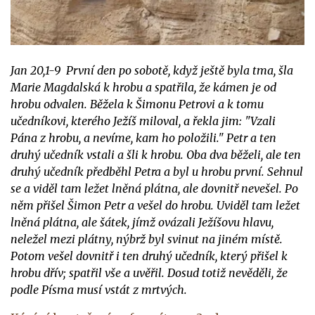
Jan 20,1-9 První den po sobotě, když ještě byla tma, šla
Marie Magdalská k hrobu a spatřila, že kámen je od
hrobu odvalen. Běžela k Šimonu Petrovi a k tomu
učedníkovi, kterého Ježíš miloval, a řekla jim: "Vzali
Pána z hrobu, a nevíme, kam ho položili." Petr a ten
druhý učedník vstali a šli k hrobu. Oba dva běželi, ale ten
druhý učedník předběhl Petra a byl u hrobu první. Sehnul
se a viděl tam ležet lněná plátna, ale dovnitř nevešel. Po
něm přišel Šimon Petr a vešel do hrobu. Uviděl tam ležet
lněná plátna, ale šátek, jímž ovázali Ježíšovu hlavu,
neležel mezi plátny, nýbrž byl svinut na jiném místě.
Potom vešel dovnitř i ten druhý učedník, který přišel k
hrobu dřív; spatřil vše a uvěřil. Dosud totiž nevěděli, že
podle Písma musí vstát z mrtvých.