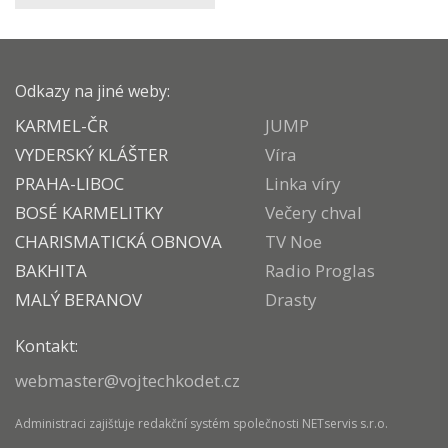
Odkazy na jiné weby:
KARMEL-ČR
JUMP
VYDERSKÝ KLÁŠTER
Víra
PRAHA-LIBOC
Linka víry
BOSÉ KARMELITKY
Večery chval
CHARISMATICKÁ OBNOVA
TV Noe
BAKHITA
Radio Proglas
MALÝ BERANOV
Drasty
Kontakt:
webmaster@vojtechkodet.cz
Administraci zajišťuje
redakční systém
společnosti
NETservis s.r.o.