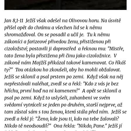
Jan 8,1-11 Ježíš však odešel na Olivovou horu. Na úsvitě
přišel opět do chrámu a všechen lid se k němu
shromažďoval. On se posadil a učil je. Tu k němu
zákoníci a farizeové přivedou ženu, přistiženou při
cizoložství; postavili ji doprostřed a řeknou mu: "Mistře,
tato žena byla přistižena při činu jako cizoložnice. V
zákoně nám Mojžíš přikázal takové kamenovat. Co říkáš
ty?" Tou otázkou ho zkoušeli, aby ho mohli obžalovat.
Ježíš se sklonil a psal prstem po zemi. Když však na něj
nepřestávali naléhat, zvedl se a řekl: "Kdo z vás je bez
hříchu, první hoď na ni kamenem!" A opět se sklonil a
psal po zemi. Když to uslyšeli, zahanbeni ve svém
svědomí vytráceli se jeden po druhém, starší nejprve, až
tam zůstal sám s tou ženou, která stála před ním. Ježíš se
zvedl a řekl jí: "Ženo, kde jsou ti, kdo na tebe žalovali?
Nikdo tě neodsoudil?" Ona řekla: "Nikdo, Pane." Ježíš jí