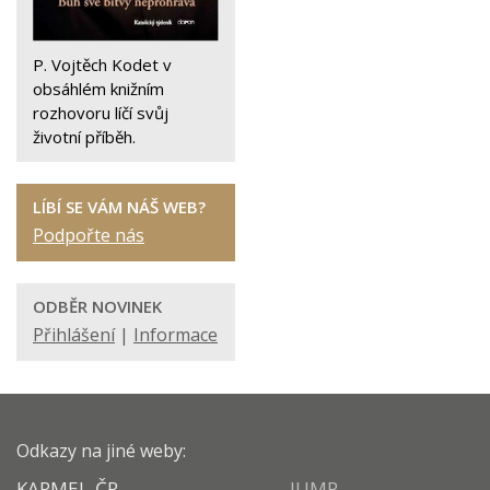
P. Vojtěch Kodet v
obsáhlém knižním
rozhovoru líčí svůj
životní příběh.
LÍBÍ SE VÁM NÁŠ WEB?
Podpořte nás
ODBĚR NOVINEK
Přihlášení
|
Informace
Odkazy na jiné weby:
KARMEL-ČR
JUMP