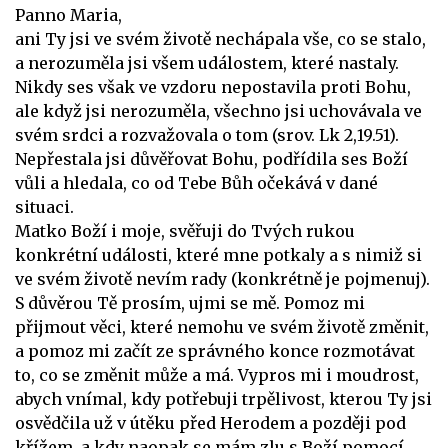
Panno Maria,
ani Ty jsi ve svém životě nechápala vše, co se stalo,
a nerozuměla jsi všem událostem, které nastaly.
Nikdy ses však ve vzdoru nepostavila proti Bohu,
ale když jsi nerozuměla, všechno jsi uchovávala ve
svém srdci a rozvažovala o tom (srov. Lk 2,19.51).
Nepřestala jsi důvěřovat Bohu, podřídila ses Boží
vůli a hledala, co od Tebe Bůh očekává v dané
situaci.
Matko Boží i moje, svěřuji do Tvých rukou
konkrétní události, které mne potkaly a s nimiž si
ve svém životě nevím rady (konkrétně je pojmenuj).
S důvěrou Tě prosím, ujmi se mě. Pomoz mi
přijmout věci, které nemohu ve svém životě změnit,
a pomoz mi začít ze správného konce rozmotávat
to, co se změnit může a má. Vypros mi i moudrost,
abych vnímal, kdy potřebuji trpělivost, kterou Ty jsi
osvědčila už v útěku před Herodem a později pod
křížem, a kdy naopak se mám zlu s Boží pomocí