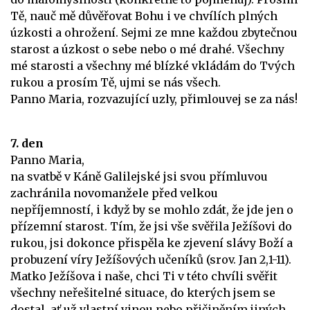
Tě, nauč mě důvěřovat Bohu i ve chvílích plných
úzkosti a ohrožení. Sejmi ze mne každou zbytečnou
starost a úzkost o sebe nebo o mé drahé. Všechny
mé starosti a všechny mé blízké vkládám do Tvých
rukou a prosím Tě, ujmi se nás všech.
Panno Maria, rozvazující uzly, přimlouvej se za nás!
7. den
Panno Maria,
na svatbě v Káně Galilejské jsi svou přímluvou
zachránila novomanžele před velkou
nepříjemností, i když by se mohlo zdát, že jde jen o
přízemní starost. Tím, že jsi vše svěřila Ježíšovi do
rukou, jsi dokonce přispěla ke zjevení slávy Boží a
probuzení víry Ježíšových učeníků (srov. Jan 2,1-11).
Matko Ježíšova i naše, chci Ti v této chvíli svěřit
všechny neřešitelné situace, do kterých jsem se
dostal, ať už vlastní vinou nebo přičiněním jiných