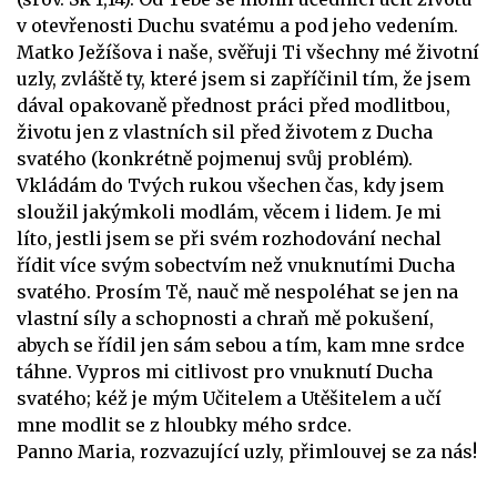
v otevřenosti Duchu svatému a pod jeho vedením.
Matko Ježíšova i naše, svěřuji Ti všechny mé životní
uzly, zvláště ty, které jsem si zapříčinil tím, že jsem
dával opakovaně přednost práci před modlitbou,
životu jen z vlastních sil před životem z Ducha
svatého (konkrétně pojmenuj svůj problém).
Vkládám do Tvých rukou všechen čas, kdy jsem
sloužil jakýmkoli modlám, věcem i lidem. Je mi
líto, jestli jsem se při svém rozhodování nechal
řídit více svým sobectvím než vnuknutími Ducha
svatého. Prosím Tě, nauč mě nespoléhat se jen na
vlastní síly a schopnosti a chraň mě pokušení,
abych se řídil jen sám sebou a tím, kam mne srdce
táhne. Vypros mi citlivost pro vnuknutí Ducha
svatého; kéž je mým Učitelem a Utěšitelem a učí
mne modlit se z hloubky mého srdce.
Panno Maria, rozvazující uzly, přimlouvej se za nás!