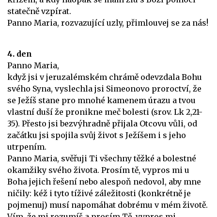
statečně vzpírat.
Panno Maria, rozvazující uzly, přimlouvej se za nás!
4. den
Panno Maria,
když jsi v jeruzalémském chrámě odevzdala Bohu
svého Syna, vyslechla jsi Simeonovo proroctví, že
se Ježíš stane pro mnohé kamenem úrazu a tvou
vlastní duší že pronikne meč bolesti (srov. Lk 2,21-
35). Přesto jsi bezvýhradně přijala Otcovu vůli, od
začátku jsi spojila svůj život s Ježíšem i s jeho
utrpením.
Panno Maria, svěřuji Ti všechny těžké a bolestné
okamžiky svého života. Prosím tě, vypros mi u
Boha jejich řešení nebo alespoň nedovol, aby mne
ničily: kéž i tyto tíživé záležitosti (konkrétně je
pojmenuj) musí napomáhat dobrému v mém životě.
Vím, že mi rozumíš a prosím Tě, vypros mi