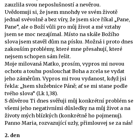
zauzlila svou neposlušností a nevěrou.
Uvědomuji si, že jsem mnohdy ve svém životě
jednal svévolně a bez víry, že jsem sice říkal „Pane,
Pane“, ale o Boží vůli pro můj život a mé vztahy
jsem se moc nezajímal. Místo na skále Božího
slova jsem stavěl dům na písku. Možná i proto dnes
zakouším problémy, které mne přesahují, které
nejsem schopen sám řešit.
Moje milovaná Matko, prosím, vypros mi novou
ochotu a touhu poslouchat Boha a zcela se vydat
jeho záměrům. Vypros mi tvou vydanost, když jsi
řekla: „Jsem služebnice Páně; ať se mi stane podle
tvého slova“ (Lk 1,38).
S důvěrou Ti dnes svěřuji můj konkrétní problém se
všemi jeho negativními důsledky na můj život a na
životy mých blízkých (konkrétně ho pojmenuj).
Panno Maria, rozvazující uzly, přimlouvej se za nás!
2.
den