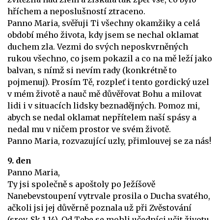
hříchem a neposlušností ztraceno.
Panno Maria, svěřuji Ti všechny okamžiky a celá
období mého života, kdy jsem se nechal oklamat
duchem zla. Vezmi do svých neposkvrněných
rukou všechno, co jsem pokazil a co na mě leží jako
balvan, s nímž si nevím rady (konkrétně to
pojmenuj). Prosím Tě, rozpleť i tento gordický uzel
v mém životě a nauč mě důvěřovat Bohu a milovat
lidi i v situacích lidsky beznadějných. Pomoz mi,
abych se nedal oklamat nepřítelem naší spásy a
nedal mu v ničem prostor ve svém životě.
Panno Maria, rozvazující uzly, přimlouvej se za nás!
9. den
Panno Maria,
Ty jsi společně s apoštoly po Ježíšově
Nanebevstoupení vytrvale prosila o Ducha svatého,
ačkoli jsi jej důvěrně poznala už při Zvěstování
(srov. Sk 1,14). Od Tebe se mohli učedníci učit životu