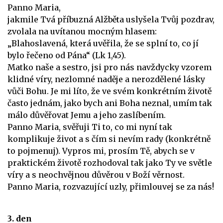
Panno Maria,
jakmile Tvá příbuzná Alžběta uslyšela Tvůj pozdrav,
zvolala na uvítanou mocným hlasem:
„Blahoslavená, která uvěřila, že se splní to, co jí
bylo řečeno od Pána“ (Lk 1,45).
Matko naše a sestro, jsi pro nás navždycky vzorem
klidné víry, nezlomné naděje a nerozdělené lásky
vůči Bohu. Je mi líto, že ve svém konkrétním životě
často jednám, jako bych ani Boha neznal, umím tak
málo důvěřovat Jemu a jeho zaslíbením.
Panno Maria, svěřuji Ti to, co mi nyní tak
komplikuje život a s čím si nevím rady (konkrétně
to pojmenuj). Vypros mi, prosím Tě, abych se v
praktickém životě rozhodoval tak jako Ty ve světle
víry a s neochvějnou důvěrou v Boží věrnost.
Panno Maria, rozvazující uzly, přimlouvej se za nás!
3. den