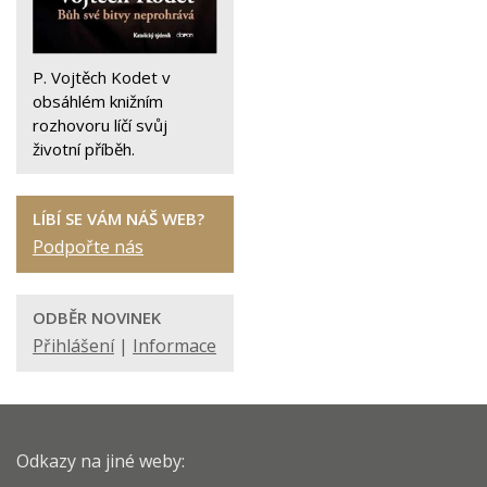
P. Vojtěch Kodet v
obsáhlém knižním
rozhovoru líčí svůj
životní příběh.
LÍBÍ SE VÁM NÁŠ WEB?
Podpořte nás
ODBĚR NOVINEK
Přihlášení
|
Informace
Odkazy na jiné weby: