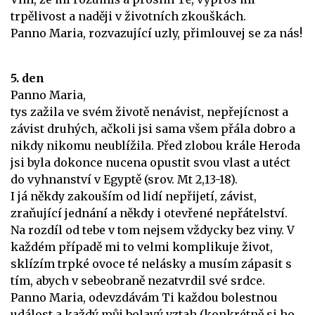
trpělivost a naději v životních zkouškách.
Panno Maria, rozvazující uzly, přimlouvej se za nás!
5. den
Panno Maria,
tys zažila ve svém životě nenávist, nepřejícnost a
závist druhých, ačkoli jsi sama všem přála dobro a
nikdy nikomu neublížila. Před zlobou krále Heroda
jsi byla dokonce nucena opustit svou vlast a utéct
do vyhnanství v Egyptě (srov. Mt 2,13-18).
I já někdy zakouším od lidí nepřijetí, závist,
zraňující jednání a někdy i otevřené nepřátelství.
Na rozdíl od tebe v tom nejsem vždycky bez viny. V
každém případě mi to velmi komplikuje život,
sklízím trpké ovoce té nelásky a musím zápasit s
tím, abych v sebeobraně nezatvrdil své srdce.
Panno Maria, odevzdávám Ti každou bolestnou
událost a každý můj bolavý vztah (konkrétně si ho