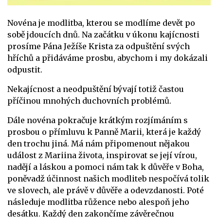
Novéna je modlitba, kterou se modlíme devět po
sobě jdoucích dnů. Na začátku v úkonu kajícnosti
prosíme Pána Ježíše Krista za odpuštění svých
hříchů a přidáváme prosbu, abychom i my dokázali
odpustit.
Nekajícnost a neodpuštění bývají totiž častou
příčinou mnohých duchovních problémů.
Dále novéna pokračuje krátkým rozjímáním s
prosbou o přímluvu k Panně Marii, která je každý
den trochu jiná. Má nám připomenout nějakou
událost z Mariina života, inspirovat se její vírou,
nadějí a láskou a pomoci nám tak k důvěře v Boha,
poněvadž účinnost našich modliteb nespočívá tolik
ve slovech, ale právě v důvěře a odevzdanosti. Poté
následuje modlitba růžence nebo alespoň jeho
desátku. Každý den zakončíme závěrečnou