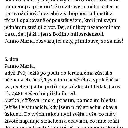
pojmenuj) a prosím Tě o uzdravení mého srdce, o
narovnání mých vztahů a schopnost odpustit a
třeba i opakovaně odpouštět všem, kteří mi svým
jednáním ztěžují život. Dej, ať nikdy nezapomínám
na to, že i já žiji jen z Božího milosrdenství.
Panno Maria, rozvazující uzly, přimlouvej se za nás!
6. den
Panno Maria,
když Tvůj Ježíš po pouti do Jeruzaléma zůstal s
učenci v chrámě, Tys o tom nevěděla a společně se
sv. Josefem jsi ho po tři dny s úzkostí hledala (srov.
Lk 2,48). Řešení nepřišlo ihned.
Matko Ježíšova i moje, prosím, pomoz mi hledat
Ježíše i v situacích, kdy jsem plný strachu, obav a
úzkostí. Do tvých rukou nyní svěřuji vše, co mě v
životě naplňuje strachem a obavami, co mne sráží
do malomyslnosti (konkrétně to pojmenuj). Prosím