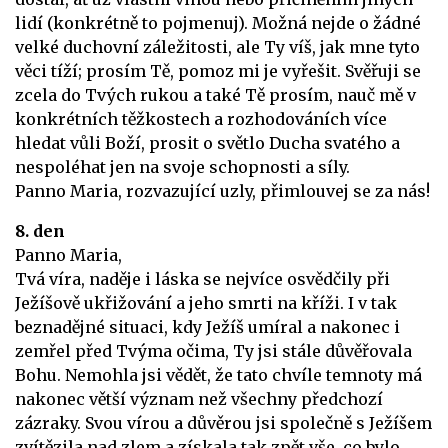
lidí (konkrétně to pojmenuj). Možná nejde o žádné
velké duchovní záležitosti, ale Ty víš, jak mne tyto
věci tíží; prosím Tě, pomoz mi je vyřešit. Svěřuji se
zcela do Tvých rukou a také Tě prosím, nauč mě v
konkrétních těžkostech a rozhodováních více
hledat vůli Boží, prosit o světlo Ducha svatého a
nespoléhat jen na svoje schopnosti a síly.
Panno Maria, rozvazující uzly, přimlouvej se za nás!
8. den
Panno Maria,
Tvá víra, naděje i láska se nejvíce osvědčily při
Ježíšově ukřižování a jeho smrti na kříži. I v tak
beznadějné situaci, kdy Ježíš umíral a nakonec i
zemřel před Tvýma očima, Ty jsi stále důvěřovala
Bohu. Nemohla jsi vědět, že tato chvíle temnoty má
nakonec větší význam než všechny předchozí
zázraky. Svou vírou a důvěrou jsi společně s Ježíšem
zvítězila nad zlem a získala tak zpět vše, co bylo