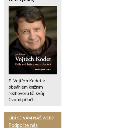
P. Vojtěch Kodet v
obsáhlém knižním
rozhovoru líčí svůj
životní příběh.
LÍBÍ SE VÁM NÁŠ WEB?
Podpořte nás