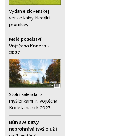
Vydanie slovenskej
verzie knihy Nedělní
promluvy
Malá poselství
Vojtěcha Kodeta -
2027
Stolní kalendář s
myšlenkami P. Vojtěcha
Kodeta na rok 2027.
Bůh své bitvy
neprohrává (vyšlo už i
ve 2. vydání)