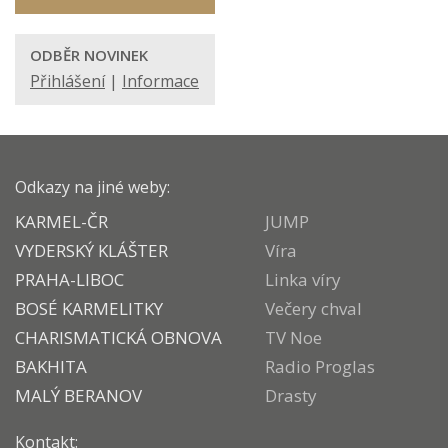
ODBĚR NOVINEK
Přihlášení
|
Informace
Odkazy na jiné weby:
KARMEL-ČR
JUMP
VYDERSKÝ KLÁŠTER
Víra
PRAHA-LIBOC
Linka víry
BOSÉ KARMELITKY
Večery chval
CHARISMATICKÁ OBNOVA
TV Noe
BAKHITA
Radio Proglas
MALÝ BERANOV
Drasty
Kontakt: