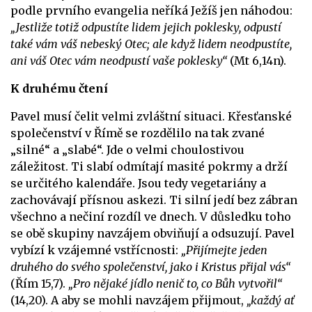
podle prvního evangelia neříká Ježíš jen náhodou:
„Jestliže totiž odpustíte lidem jejich poklesky, odpustí
také vám váš nebeský Otec; ale když lidem neodpustíte,
ani váš Otec vám neodpustí vaše poklesky“
(Mt 6,14n).
K druhému čtení
Pavel musí čelit velmi zvláštní situaci. Křesťanské
společenství v Římě se rozdělilo na tak zvané
„silné“
a „slabé“.
Jde o velmi choulostivou
záležitost. Ti slabí odmítají masité pokrmy a drží
se určitého kalendáře. Jsou tedy vegetariány a
zachovávají přísnou askezi. Ti silní jedí bez zábran
všechno a nečiní rozdíl ve dnech. V důsledku toho
se obě skupiny navzájem obviňují a odsuzují. Pavel
vybízí k vzájemné vstřícnosti:
„Přijímejte jeden
druhého do svého společenství, jako i Kristus přijal vás“
(Řím 15,7).
„Pro nějaké jídlo nenič to, co Bůh vytvořil“
(14,20). A aby se mohli navzájem přijmout,
„každý ať