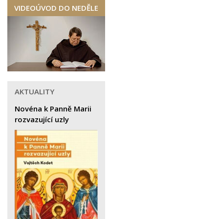
VIDEOÚVOD DO NEDĚLE
AKTUALITY
Novéna k Panně Marii
rozvazující uzly