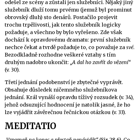
odešel ze scény a zůstali jen služebníci. Nějaký jiný
služebník dluží tomu prvému (jemuž byl prominut
obrovský dluh) sto denárů. Postačilo projevit
trochu trpělivosti, jak tento služebník logicky
požaduje, a všechno by bylo vyřešeno. Zde však
dochází k opravdovému dramatu: první služebník
nechce čekat a tvrdě požaduje to, co považuje za
své.
Bezodkladně rozhodne veškeré vztahy s tím
druhým nadobro ukončit:
„A dal ho zavřít do vězení“
(v. 30).
Třetí jednání podobenství je zbytečné vyprávět.
Obsahuje důsledek ničemného služebníkova
jednání. Král vynáší opravdu tíživý rozsudek (v. 34),
jehož odsuzující hodnocení je natolik jasné, že ho
lze vyjádřit závěrečnou řečnickou otázkou (v. 33).
MEDITATIO
„Vzpomeň na konec a přestaň nenávidět“
(Sir 28,6). Co