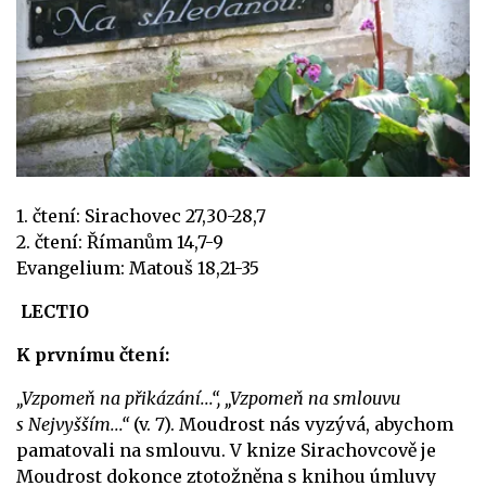
1. čtení: Sirachovec 27,30-28,7
2. čtení: Římanům 14,7-9
Evangelium: Matouš 18,21-35
LECTIO
K prvnímu čtení:
„Vzpomeň na přikázání...“, „Vzpomeň na smlouvu
s Nejvyšším...“
(v. 7). Moudrost nás vyzývá, abychom
pamatovali na smlouvu. V knize Sirachovcově je
Moudrost dokonce ztotožněna s knihou úmluvy