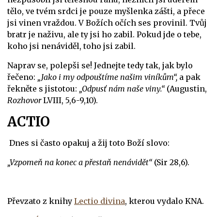
tělo, ve tvém srdci je pouze myšlenka zášti, a přece
jsi vinen vraždou. V Božích očích ses provinil. Tvůj
bratr je naživu, ale ty jsi ho zabil. Pokud jde o tebe,
koho jsi nenáviděl, toho jsi zabil.
Naprav se, polepši se! Jednejte tedy tak, jak bylo
řečeno:
„Jako i my odpouštíme našim viníkům“,
a pak
řekněte s jistotou:
„Odpusť nám naše viny.“
(Augustin,
Rozhovor
LVIII, 5,6-9,10).
ACTIO
Dnes si často opakuj a žij toto Boží slovo:
„Vzpomeň na konec a přestaň nenávidět“
(Sir 28,6).
Převzato z knihy
Lectio divina
, kterou vydalo KNA.