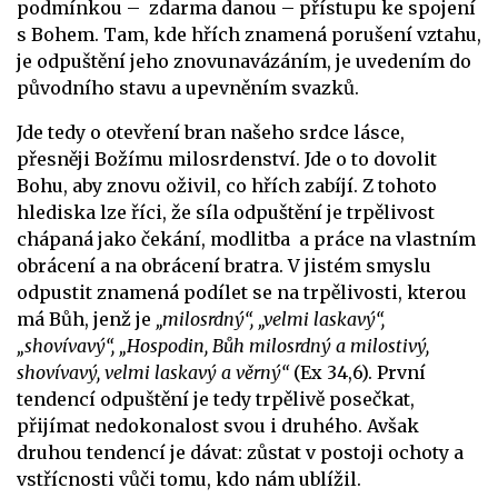
podmínkou – zdarma danou – přístupu ke spojení
s Bohem. Tam, kde hřích znamená porušení vztahu,
je odpuštění jeho znovunavázáním, je uvedením do
původního stavu a upevněním svazků.
Jde tedy o otevření bran našeho srdce lásce,
přesněji Božímu milosrdenství. Jde o to dovolit
Bohu, aby znovu oživil, co hřích zabíjí. Z tohoto
hlediska lze říci, že síla odpuštění je trpělivost
chápaná jako čekání, modlitba a práce na vlastním
obrácení a na obrácení bratra. V jistém smyslu
odpustit znamená podílet se na trpělivosti, kterou
má Bůh, jenž je
„milosrdný“, „velmi laskavý“,
„shovívavý“, „Hospodin, Bůh milosrdný a milostivý,
shovívavý, velmi laskavý a věrný“
(Ex 34,6). První
tendencí odpuštění je tedy trpělivě posečkat,
přijímat nedokonalost svou i druhého. Avšak
druhou tendencí je dávat: zůstat v postoji ochoty a
vstřícnosti vůči tomu, kdo nám ublížil.