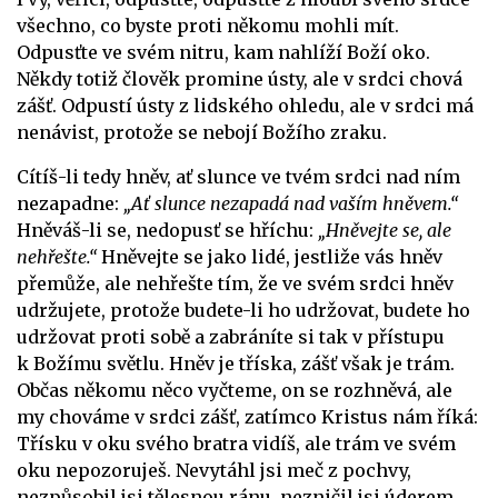
všechno, co byste proti někomu mohli mít.
Odpusťte ve svém nitru, kam nahlíží Boží oko.
Někdy totiž člověk promine ústy, ale v srdci chová
zášť. Odpustí ústy z lidského ohledu, ale v srdci má
nenávist, protože se nebojí Božího zraku.
Cítíš-li tedy hněv, ať slunce ve tvém srdci nad ním
nezapadne:
„Ať slunce nezapadá nad vaším hněvem.“
Hněváš-li se, nedopusť se hříchu:
„Hněvejte se, ale
nehřešte.“
Hněvejte se jako lidé, jestliže vás hněv
přemůže, ale nehřešte tím, že ve svém srdci hněv
udržujete, protože budete-li ho udržovat, budete ho
udržovat proti sobě a zabráníte si tak v přístupu
k Božímu světlu. Hněv je tříska, zášť však je trám.
Občas někomu něco vyčteme, on se rozhněvá, ale
my chováme v srdci zášť, zatímco Kristus nám říká:
Třísku v oku svého bratra vidíš, ale trám ve svém
oku nepozoruješ. Nevytáhl jsi meč z pochvy,
nezpůsobil jsi tělesnou ránu, nezničil jsi úderem