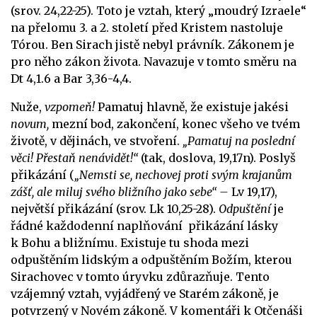
(srov. 24,22-25). Toto je vztah, který „moudrý Izraele“
na přelomu 3. a 2. století před Kristem nastoluje
Tórou. Ben Sirach jistě nebyl právník. Zákonem je
pro něho zákon života. Navazuje v tomto směru na
Dt 4,1.6 a Bar 3,36-4,4.
Nuže,
vzpomeň!
Pamatuj hlavně, že existuje jakési
novum,
mezní bod, zakončení, konec všeho ve tvém
životě, v dějinách, ve stvoření.
„Pamatuj na poslední
věci! Přestaň nenávidět!“
(tak, doslova, 19,17n). Poslyš
přikázání (
„Nemsti se, nechovej proti svým krajanům
zášť, ale miluj svého bližního jako sebe“ –
Lv 19,17),
největší přikázání (srov. Lk 10,25-28).
Odpuštění
je
řádné každodenní naplňování přikázání lásky
k Bohu a bližnímu. Existuje tu shoda mezi
odpuštěním lidským a odpuštěním Božím, kterou
Sirachovec v tomto úryvku zdůrazňuje. Tento
vzájemný vztah, vyjádřený ve Starém zákoně, je
potvrzený v Novém zákoně. V komentáři k Otčenáši