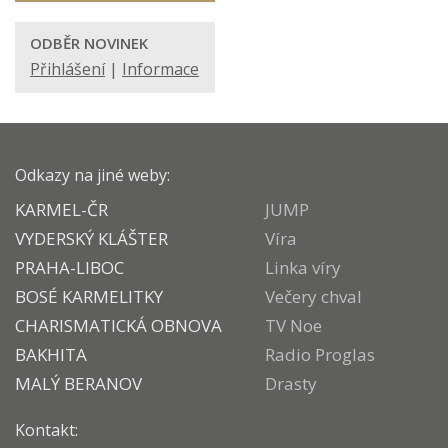
ODBĚR NOVINEK
Přihlášení
|
Informace
Odkazy na jiné weby:
KARMEL-ČR
JUMP
VYDERSKÝ KLÁŠTER
Víra
PRAHA-LIBOC
Linka víry
BOSÉ KARMELITKY
Večery chval
CHARISMATICKÁ OBNOVA
TV Noe
BAKHITA
Radio Proglas
MALÝ BERANOV
Drasty
Kontakt: