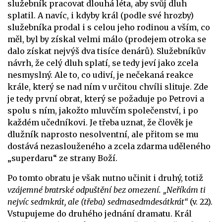
služebník pracovat dlouhá léta, aby svůj dluh
splatil. A navíc, i kdyby král (podle své hrozby)
služebníka prodal i s celou jeho rodinou a vším, co
měl, byl by získal velmi málo (prodejem otroka se
dalo získat nejvýš dva tisíce denárů). Služebníkův
návrh, že celý dluh splatí, se tedy jeví jako zcela
nesmyslný. Ale to, co udiví, je nečekaná reakce
krále, který se nad ním v určitou chvíli slituje. Zde
je tedy první obrat, který se požaduje po Petrovi a
spolu s ním, jakožto mluvčím společenství, i po
každém učedníkovi. Je třeba uznat, že člověk je
dlužník naprosto nesolventní, ale přitom se mu
dostává nezaslouženého a zcela zdarma uděleného
„superdaru“ ze strany Boží.
Po tomto obratu je však nutno učinit i druhý, totiž
vzájemné bratrské odpuštění bez omezení. „Neříkám ti
nejvíc sedmkrát, ale (třeba) sedmasedmdesátkrát“
(v. 22).
Vstupujeme do druhého jednání dramatu. Král