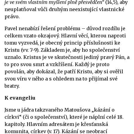
je ve svém vlastním myšlení plně přesvědčen“
(14,5), aby
neuplatňoval vůči druhým neexistující vlastnické
právo.
Pavel nenabízí řešení problému – důvod rozdílu je
celkem vzato okrajový. Hlavní věcí, kterou naproti
tomu vyzvedá, je obecný princip příslušnosti ke
Kristu (vv. 7-9). Základem je, aby ho společenství
uznalo. Kristus je ve skutečnosti jediný pravý Pán, a
to pro svou smrt a vzkříšení. Každý je proto
povolán, aby dokázal, že patří Kristu, aby si ověřil
svou víru v něho a s ohledem na to přijímal své
bratry.
K evangeliu
Jsme u jádra takzvaného Matoušova „kázání o
církvi“ (či o společenství), které je náplní celé 18.
kapitoly. Hlavním adresátem je křesťanská
komunita, církev
(v. 17). Kázání se neobrací