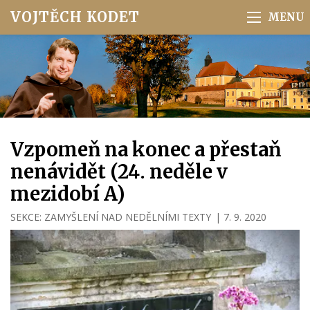
VOJTĚCH KODET
Vzpomeň na konec a přestaň
nenávidět (24. neděle v
mezidobí A)
SEKCE:
ZAMYŠLENÍ NAD NEDĚLNÍMI TEXTY
|
7. 9. 2020