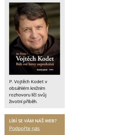
P. Vojtěch Kodet v
obsáhlém knižním
rozhovoru líčí svůj
životní příběh.
LÍBÍ SE VÁM NÁŠ WEB?
Podpořte nás