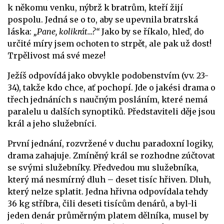
k někomu venku, nýbrž k bratrům, kteří žijí
pospolu. Jedná se o to, aby se upevnila bratrská
láska:
„Pane, kolikrát…?“
Jako by se říkalo, hleď, do
určité míry jsem ochoten to strpět, ale pak už dost!
Trpělivost má své meze!
Ježíš odpovídá jako obvykle podobenstvím (vv. 23-
34), takže kdo chce, ať pochopí. Jde o jakési drama o
třech jednáních s naučným posláním, které nemá
paralelu u dalších synoptiků. Představiteli děje jsou
král a jeho služebníci.
První jednání, rozvržené v duchu paradoxní logiky,
drama zahajuje. Zmíněný král se rozhodne zúčtovat
se svými služebníky. Předvedou mu služebníka,
který má nesmírný dluh – deset tisíc hřiven. Dluh,
který nelze splatit. Jedna hřivna odpovídala tehdy
36 kg stříbra, čili deseti tisícům denárů, a byl-li
jeden denár průměrným platem dělníka, musel by