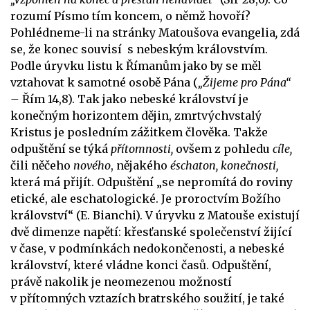
rozumí Písmo tím koncem, o němž hovoří?
Pohlédneme-li na stránky Matoušova evangelia
,
zdá
se, že konec souvisí s nebeským královstvím.
Podle úryvku listu k Římanům jako by se měl
vztahovat k samotné osobě Pána (
„Žijeme pro Pána“
–
Řím 14,8). Tak jako nebeské království je
konečným horizontem dějin, zmrtvýchvstalý
Kristus je posledním zážitkem člověka. Takže
odpuštění se týká
přítomnosti,
ovšem z pohledu
cíle,
čili něčeho
nového
, nějakého
éschaton, konečnosti,
která má přijít. Odpuštění „se nepromítá do roviny
etické, ale eschatologické. Je proroctvím Božího
království“ (E. Bianchi). V úryvku z Matouše
existují
dvě dimenze napětí: křesťanské společenství žijící
v čase, v podmínkách nedokončenosti, a nebeské
království, které vládne konci časů. Odpuštění,
právě nakolik je neomezenou možností
v přítomných vztazích bratrského soužití, je také