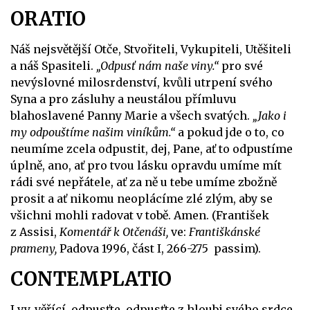
ORATIO
Náš nejsvětější Otče, Stvořiteli, Vykupiteli, Utěšiteli
a náš Spasiteli.
„Odpusť nám naše viny.“
pro své
nevýslovné milosrdenství, kvůli utrpení svého
Syna a pro zásluhy a neustálou přímluvu
blahoslavené Panny Marie a všech svatých.
„Jako i
my odpouštíme našim viníkům.“
a pokud jde o to, co
neumíme zcela odpustit, dej, Pane, ať to odpustíme
úplně, ano, ať pro tvou lásku opravdu umíme mít
rádi své nepřátele, ať za ně u tebe umíme zbožně
prosit a ať nikomu neoplácíme zlé zlým, aby se
všichni mohli radovat v tobě. Amen. (František
z Assisi,
Komentář k Otčenáši,
ve:
Františkánské
prameny,
Padova 1996, část I, 266-275 passim).
CONTEMPLATIO
I vy, věřící, odpusťte, odpusťte z hloubi svého srdce