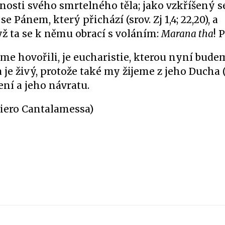
nosti svého smrtelného těla; jako vzkříšený s
e Pánem, který přichází (srov. Zj 1,4; 22,20), a
yž ta se k němu obrací s voláním:
Marana tha
! 
sme hovořili, je eucharistie, kterou nyní budem
 je živý, protože také my žijeme z jeho Ducha (
ení a jeho návratu.
iero Cantalamessa)