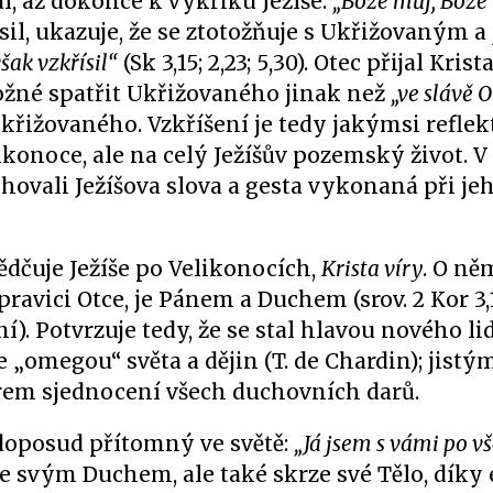
al, až dokonce k výkřiku Ježíše:
„Bože můj, Bože 
ísil, ukazuje, že se ztotožňuje s Ukřižovaným a
šak vzkřísil“
(Sk 3,15; 2,23; 5,30). Otec přijal Krist
žné spatřit Ukřižovaného jinak než
„ve slávě O
 Ukřižovaného. Vzkříšení je tedy jakýmsi refle
konoce, ale na celý Ježíšův pozemský život. V 
chovali Ježíšova slova a gesta vykonaná při je
ědčuje Ježíše po Velikonocích,
Krista víry
. O ně
o pravici Otce, je Pánem a Duchem (srov. 2 Kor 3,1
. Potvrzuje tedy, že se stal hlavou nového lid
 „omegou“ světa a dějin (T. de Chardin); jist
trem sjednocení všech duchovních darů.
e doposud přítomný ve světě:
„Já jsem s vámi po v
 svým Duchem, ale také skrze své Tělo, díky e