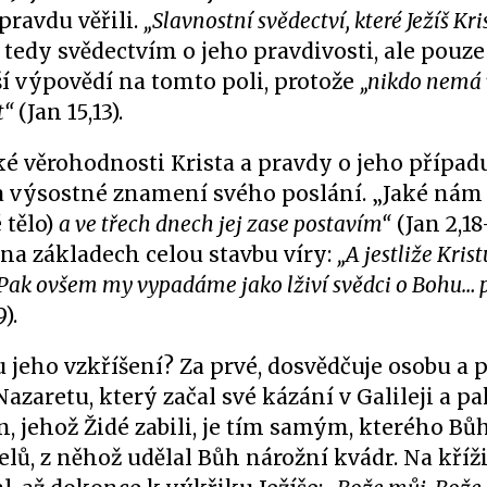
pravdu věřili.
„Slavnostní svědectví, které Ježíš Kri
í tedy svědectvím o jeho pravdivosti, ale pouze
ší výpovědí na tomto poli, protože
„nikdo nemá 
ot“
(Jan 15,13).
ké věrohodnosti Krista a pravdy o jeho případu
 za výsostné znamení svého poslání. „Jaké nám
 tělo)
a ve třech dnech jej zase postavím“
(Jan 2,18
 na základech celou stavbu víry:
„A jestliže Krist
. Pak ovšem my vypadáme jako lživí svědci o Bohu… 
).
u jeho vzkříšení? Za prvé, dosvědčuje osobu a
z Nazaretu, který začal své kázání v Galileji a p
, jehož Židé zabili, je tím samým, kterého Bůh
, z něhož udělal Bůh nárožní kvádr. Na kříži 