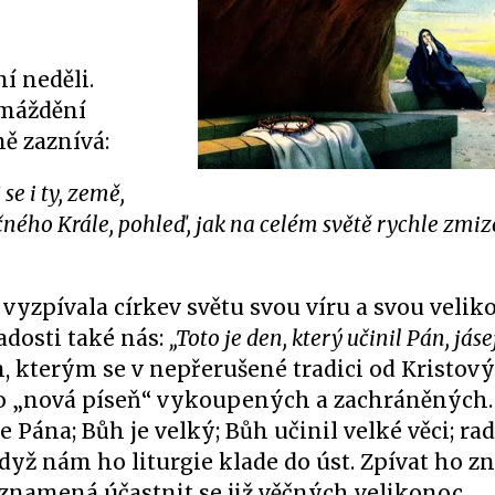
í neděli.
omáždění
ě zaznívá:
se i ty, země,
ěčného Krále, pohleď, jak na celém světě rychle zmiz
vyzpívala církev světu svou víru a svou velik
adosti také nás:
„Toto je den, který učinil Pán, jás
, kterým se v nepřerušené tradici od Kristov
e to „nová píseň“ vykoupených a zachráněných.
Pána; Bůh je velký; Bůh učinil velké věci; ra
yž nám ho liturgie klade do úst. Zpívat ho z
 znamená účastnit se již věčných velikonoc.