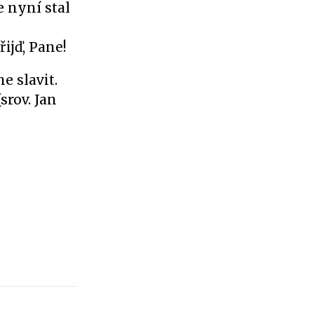
e nyní stal
Přijď, Pane!
e slavit.
srov. Jan