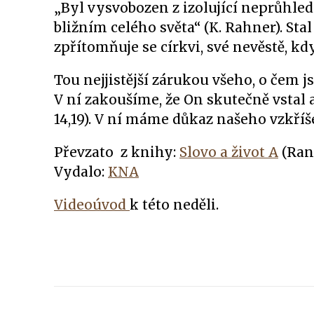
„Byl vysvobozen z izolující neprůhled
bližním celého světa“ (K. Rahner). Stal s
zpřítomňuje se církvi, své nevěstě, kd
Tou nejjistější zárukou všeho, o čem j
V ní zakoušíme, že On skutečně vstal a
14,19). V ní máme důkaz našeho vzkříš
Převzato z knihy:
Slovo a život A
(Ran
Vydalo:
KNA
Videoúvod
k této neděli.