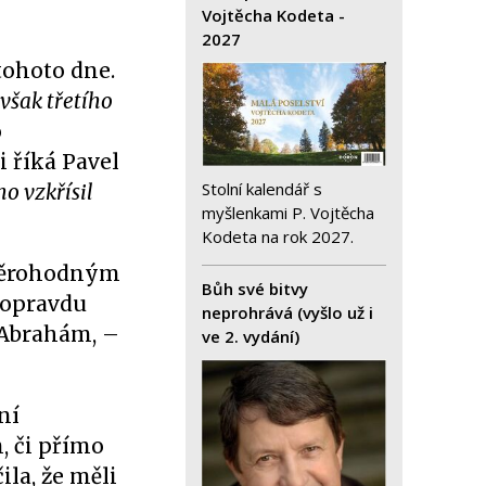
Vojtěcha Kodeta -
2027
 tohoto dne.
 však třetího
o
i říká Pavel
Stolní kalendář s
ho vzkřísil
myšlenkami P. Vojtěcha
Kodeta na rok 2027.
 věrohodným
Bůh své bitvy
e opravdu
neprohrává (vyšlo už i
ž Abrahám, –
ve 2. vydání)
ní
, či přímo
la, že měli