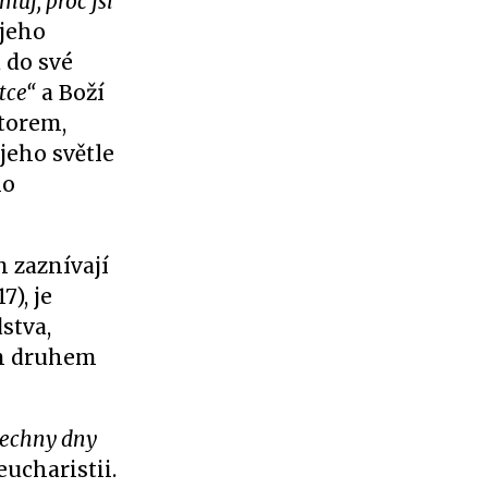
můj, proč jsi
 jeho
a do své
tce“
a Boží
ktorem,
jeho světle
ho
m zaznívají
7), je
stva,
ým druhem
šechny dny
ucharistii.