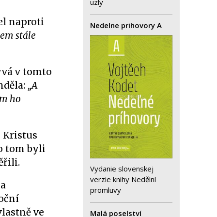
uzly
l naproti
Nedelne prihovory A
sem stále
ývá v tomto
nděla:
„A
am ho
e Kristus
o tom byli
řili.
Vydanie slovenskej
verzie knihy Nedělní
 a
promluvy
oční
vlastně ve
Malá poselství