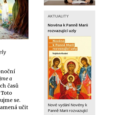
AKTUALITY
Novéna k Panně Marii
rozvazující uzly
ely
onoční
ejme a
ých časů
 Toto
dujme se.
Nové vydání Novény k
namená učit
Panně Marii rozvazující