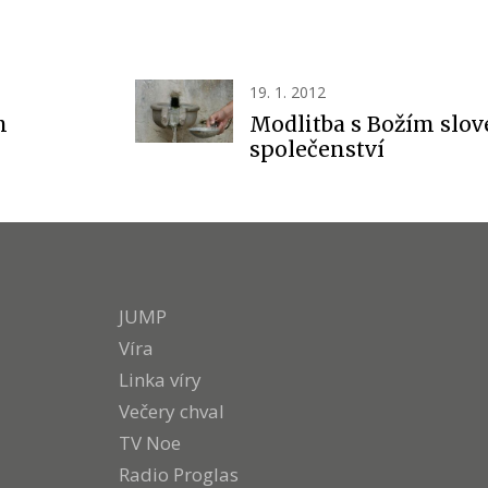
19. 1. 2012
m
Modlitba s Božím slo
společenství
JUMP
Víra
Linka víry
Večery chval
TV Noe
Radio Proglas