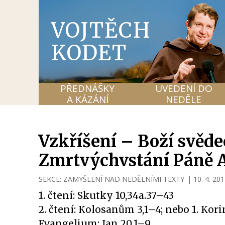
VOJTĚCH
KODET
PŘEDNÁŠKY
UVEDENÍ DO
A KÁZÁNÍ
NEDĚLE
Vzkříšení – Boží svědec
Zmrtvýchvstání Páně 
SEKCE:
ZAMYŠLENÍ NAD NEDĚLNÍMI TEXTY
|
10. 4. 20
1. čtení: Skutky 10,34a.37–43
2. čtení: Kolosanům 3,1–4; nebo 1. Ko
Evangelium: Jan 20,1–9