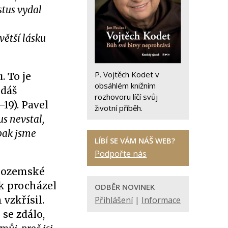
stus vydal
větší lásku
P. Vojtěch Kodet v
. To je
obsáhlém knižním
 dáš
rozhovoru líčí svůj
–19). Pavel
životní příběh.
us nevstal,
pak jsme
LÍBÍ SE VÁM NÁŠ WEB?
Podpořte nás
 pozemské
ak procházel
ODBĚR NOVINEK
 vzkřísil.
Přihlášení
|
Informace
se zdálo,