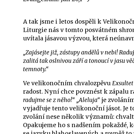
A tak jsme i letos dospěli k Velikonočn
Liturgie nás v tomto posvátném shr
uvítala jásavou výzvou, která neúnavn
„Zajásejte již, zástupy andělů v nebi! Raduj 
zalitá tak oslnivou září a tonoucí v jasu v
temnoty.“
Ve velikonočním chvalozpěvu
Exsultet
radost. Nyní chce povznést k zápalu r
radujme se z něho!“
„Aleluja“
je zvoláním
vyjadřuje tento velikonoční jásot. J
zvolání nese několik významů: chvalte 
Opakujeme ho s nadšením pokaždé, kd
se jazyku blahoslavených a rovněž to