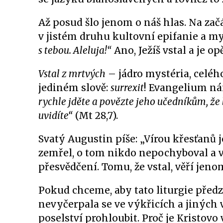
Až posud šlo jenom o náš hlas. Na za
v jistém druhu kultovní epifanie a my
s tebou. Aleluja!“
Ano, Ježíš vstal a je op
Vstal z mrtvých
– jádro mystéria, celéh
jediném slově:
surrexit
! Evangelium nám
rychle jděte a povězte jeho učedníkům, že 
uvidíte“
(Mt 28,7).
Svatý Augustin píše: „Vírou křesťanů je
zemřel, o tom nikdo nepochyboval a vš
přesvědčení. Tomu, že vstal, věří jeno
Pokud chceme, aby tato liturgie před
nevyčerpala se ve výkřicích a jiných
poselství prohloubit. Proč je Kristov