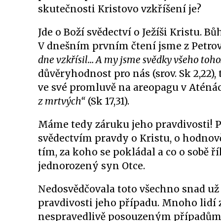
skutečnosti Kristovo vzkříšení je?
Jde o Boží svědectví o Ježíši Kristu. B
V dnešním prvním čtení jsme z Petrový
dne vzkřísil… A my jsme svědky všeho toho
důvěryhodnost pro nás (srov. Sk 2,22), 
ve své promluvě na areopagu v Aténá
z mrtvých“
(Sk 17,31).
Máme tedy záruku jeho pravdivosti! 
svědectvím pravdy o Kristu, o hodnově
tím, za koho se pokládal a co o sobě ří
jednorozený syn Otce.
Nedosvědčovala toto všechno snad už
pravdivosti jeho případu. Mnoho lidí
nespravedlivě posouzeným případům. J