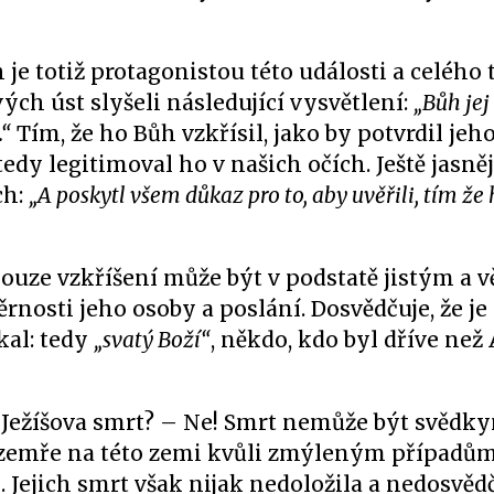
ůh je totiž protagonistou této události a celého
ch úst slyšeli následující vysvětlení:
„Bůh jej
.“
Tím, že ho Bůh vzkřísil, jako by potvrdil jeh
tedy legitimoval ho v našich očích. Ještě jasněj
ch:
„A poskytl všem důkaz pro to, aby uvěřili, tím že 
Pouze vzkříšení může být v podstatě jistým a
rnosti jeho osoby a poslání. Dosvědčuje, že j
kal: tedy
„svatý Boží“
, někdo, kdo byl dříve ne
 Ježíšova smrt? – Ne! Smrt nemůže být svědky
 zemře na této zemi kvůli zmýleným případům
ejich smrt však nijak nedoložila a nedosvědči