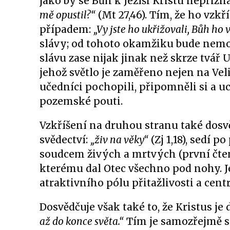
jako by se Bůh k Ježíši Kristu nepřizn
mě opustil?“
(Mt 27,46). Tím, že ho vzkř
případem:
„Vy jste ho ukřižovali, Bůh ho v
slávy; od tohoto okamžiku bude nemo
slávu zase nijak jinak než skrze tvář
jehož světlo je zaměřeno nejen na Veli
učedníci pochopili, připomněli si a u
pozemské pouti.
Vzkříšení na druhou stranu také dosv
svědectví:
„živ na věky“
(Zj 1,18), sedí p
soudcem živých a mrtvých (první čtení)
kterému dal Otec všechno pod nohy. Je
atraktivního pólu přitažlivosti a cen
Dosvědčuje však také to, že Kristus j
až do konce světa.“
Tím je samozřejmě se