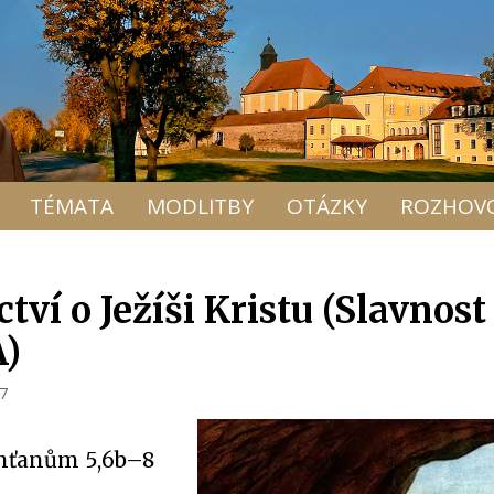
TÉMATA
MODLITBY
OTÁZKY
ROZHOV
tví o Ježíši Kristu (Slavnost
A)
17
rinťanům 5,6b–8