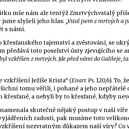
čátku mše nám ale tentýž Zmrtvýchvstalý přiše
 jsme slyšeli jeho hlas:
„Vstal jsem z mrtvých a j
ět s námi.
o křesťanského tajemství a zvěstování, se ukr
 předává toto poselství ústy zjevujícího se a
byl vzkříšen z mrtvých. Jde před vámi do Galileje, t
 vzkříšení Ježíše Krista“ (
Enarr. Ps.
120,6). To, ž
ichni tomu věřili, i pohané a jeho nepřátelé 
m křesťané, a nebyli by to křesťané, kdyby nevě
znamenala skutečně nějaký postup v naší víře
 vyjádřeních radosti, pak musíme toto velikon
o vzkříšení nezvratným důkazem naší víry? Co 