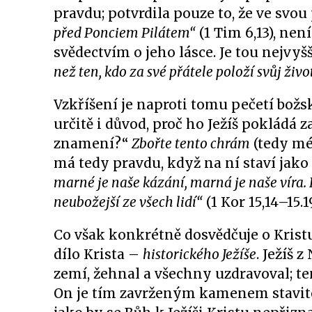
pravdu; potvrdila pouze to, že ve svou 
před Ponciem Pilátem“
(1 Tim 6,13), nen
svědectvím o jeho lásce. Je tou nejvyš
než ten, kdo za své přátele položí svůj živ
Vzkříšení je naproti tomu pečetí božs
určitě i důvod, proč ho Ježíš pokládá
znamení?“
Zbořte tento chrám
(tedy mé
má tedy pravdu, když na ní staví jako
marné je naše kázání, marná je naše víra
neubožejší ze všech lidí“
(1 Kor 15,14–15.19
Co však konkrétně dosvědčuje o Krist
dílo Krista –
historického Ježíše
. Ježíš 
zemí, žehnal a všechny uzdravoval; ten
On je tím zavrženým kamenem stavitelů