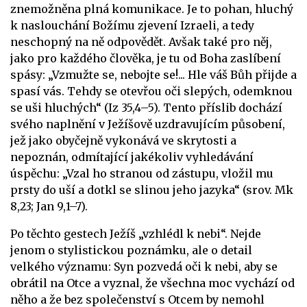
znemožněna plná komunikace. Je to pohan, hluchý
k naslouchání Božímu zjevení Izraeli, a tedy
neschopný na ně odpovědět. Avšak také pro něj,
jako pro každého člověka, je tu od Boha zaslíbení
spásy: „Vzmužte se, nebojte se!... Hle váš Bůh přijde a
spasí vás. Tehdy se otevřou oči slepých, odemknou
se uši hluchých“ (Iz 35,4–5). Tento příslib dochází
svého naplnění v Ježíšově uzdravujícím působení,
jež jako obyčejně vykonává ve skrytosti a
nepoznán, odmítající jakékoliv vyhledávání
úspěchu: „Vzal ho stranou od zástupu, vložil mu
prsty do uší a dotkl se slinou jeho jazyka“ (srov. Mk
8,23; Jan 9,1–7).
Po těchto gestech Ježíš „vzhlédl k nebi“. Nejde
jenom o stylistickou poznámku, ale o detail
velkého významu: Syn pozvedá oči k nebi, aby se
obrátil na Otce a vyznal, že všechna moc vychází od
něho a že bez společenství s Otcem by nemohl