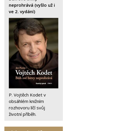
neprohrává (vyšlo už i
ve 2. vydání)
P. Vojtěch Kodet v
obsáhlém knižním
rozhovoru líčí svůj
životní příběh.