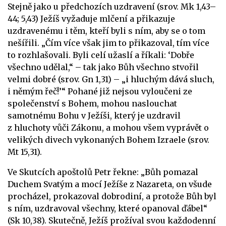
Stejně jako u předchozích uzdravení (srov. Mk 1,43–
44; 5,43) Ježíš vyžaduje mlčení a přikazuje
uzdravenému i těm, kteří byli s ním, aby se o tom
nešířili. „Čím více však jim to přikazoval, tím více
to rozhlašovali. Byli celí užaslí a říkali: ‘Dobře
všechno udělal,“ – tak jako Bůh všechno stvořil
velmi dobré (srov. Gn 1,31) – „i hluchým dává sluch,
i němým řeč!’“ Pohané již nejsou vyloučeni ze
společenství s Bohem, mohou naslouchat
samotnému Bohu v Ježíši, který je uzdravil
z hluchoty vůči Zákonu, a mohou všem vyprávět o
velikých divech vykonaných Bohem Izraele (srov.
Mt 15,31).
Ve Skutcích apoštolů Petr řekne: „Bůh pomazal
Duchem Svatým a mocí Ježíše z Nazareta, on všude
procházel, prokazoval dobrodiní, a protože Bůh byl
s ním, uzdravoval všechny, které opanoval ďábel“
(Sk 10,38). Skutečně, Ježíš prožíval svou každodenní