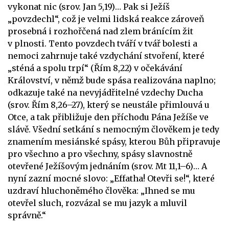
vykonat nic (srov. Jan 5,19)… Pak si Ježíš
„povzdechl“, což je velmi lidská reakce zároveň
prosebná i rozhořčená nad zlem bránícím žit
v plnosti. Tento povzdech tváří v tvář bolesti a
nemoci zahrnuje také vzdychání stvoření, které
„sténá a spolu trpí“ (Řím 8,22) v očekávání
Království, v němž bude spása realizována naplno;
odkazuje také na nevyjádřitelné vzdechy Ducha
(srov. Řím 8,26–27), který se neustále přimlouvá u
Otce, a tak přibližuje den příchodu Pána Ježíše ve
slávě. Všední setkání s nemocným člověkem je tedy
znamením mesiánské spásy, kterou Bůh připravuje
pro všechno a pro všechny, spásy slavnostně
otevřené Ježíšovým jednáním (srov. Mt 11,1–6)… A
nyní zazní mocné slovo: „Effatha! Otevři se!“, které
uzdraví hluchoněmého člověka: „Ihned se mu
otevřel sluch, rozvázal se mu jazyk a mluvil
správně.“