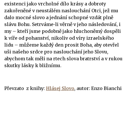
existenci jako vrcholné dílo krásy a dobroty
zakořeněné v neustálém naslouchání Otci, jež mu
dalo mocné slovo a jednání schopné vzdát plně
slávu Bohu. Setrváme-li věrně v jeho následování, i
my – kteří jsme podobně jako hluchoněmý dospěli
k víře od pohanství, nikoliv od víry izraelského
lidu – můžeme každý den prosit Boha, aby otevřel
uši našeho srdce pro naslouchání jeho Slovu,
abychom tak měli na rtech slova bratrství a v rukou
skutky lásky k bližnímu.
Převzato z knihy:
Hlásej Slovo
,
a
utor: Enzo Bianchi