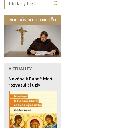
VIDEOÚVOD DO NEDĚLE
AKTUALITY
Novéna k Panně Marii
rozvazující uzly