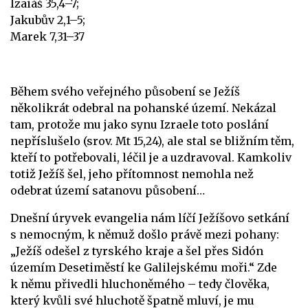
Izaiáš 35,4–7;
Jakubův 2,1–5;
Marek 7,31–37
Během svého veřejného působení se Ježíš
několikrát odebral na pohanské území. Nekázal
tam, protože mu jako synu Izraele toto poslání
nepříslušelo (srov. Mt 15,24), ale stal se bližním těm,
kteří to potřebovali, léčil je a uzdravoval. Kamkoliv
totiž Ježíš šel, jeho přítomnost nemohla než
odebrat území satanovu působení…
Dnešní úryvek evangelia nám líčí Ježíšovo setkání
s nemocným, k němuž došlo právě mezi pohany:
„Ježíš odešel z tyrského kraje a šel přes Sidón
územím Desetiměstí ke Galilejskému moři.“ Zde
k němu přivedli hluchoněmého – tedy člověka,
který kvůli své hluchotě špatně mluví, je mu