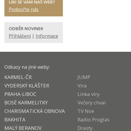
LÍBÍ SE VÁM NÁŠ WEB?
Podpořte nás
ODBĚR NOVINEK
Přihlášení
|
Informace
Odkazy na jiné weby:
KARMEL-ČR
JUMP
VYDERSKÝ KLÁŠTER
Víra
PRAHA-LIBOC
Linka víry
BOSÉ KARMELITKY
Večery chval
CHARISMATICKÁ OBNOVA
TV Noe
BAKHITA
Radio Proglas
MALÝ BERANOV
Drasty