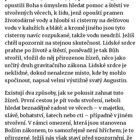
opustili Boha s úmyslem hledat pomoc a štěstí ve
stvořených věcech, k lidu, jenž opouští pramen
životodárné vody a hloubí si cisterny na dešťovou
vodu v kalužích a blátě; a kromě jiného jsou tyto
cisterny navíc rozpukané, takže vodu neudrží. Ježíš
chtěl upozornit na stejnou skutečnost. Lidské srdce
prahne po životě a štěstí, poněvadž je tak Bůh
stvořil, vložil do něj přirozenou žízeň, něco jako
určitý druh gravitačního zákona. Lidské srdce je
neklidné, dokud nenalezne místo, kde by mohlo
spočinout, napsal velmi výstižně svatý Augustin.
Existují dva způsoby, jak se pokusit zahnat tuto
žízeň. První cestou je pít vodu stvoření, neboli
hledat beznadějně radost ve věcech – v majetku,
slávě, bohatství, šatech nebo cti – případně v jiném
stvoření. V rámci omezení, která jsou stanovena
Božím zákonem, to samozřejmě není hříchem; je to
přirozené. Ježíš nás však staví před upozornění, že