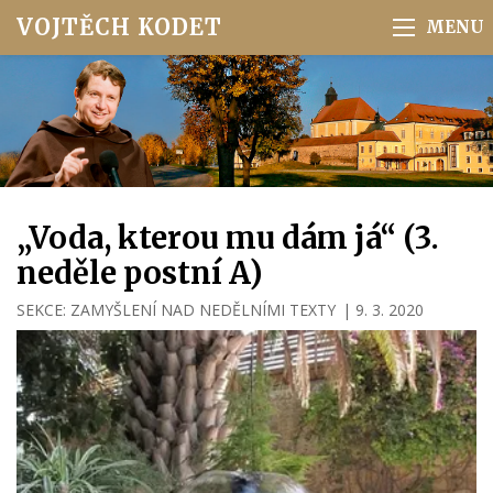
VOJTĚCH KODET
„Voda, kterou mu dám já“ (3.
neděle postní A)
SEKCE:
ZAMYŠLENÍ NAD NEDĚLNÍMI TEXTY
|
9. 3. 2020