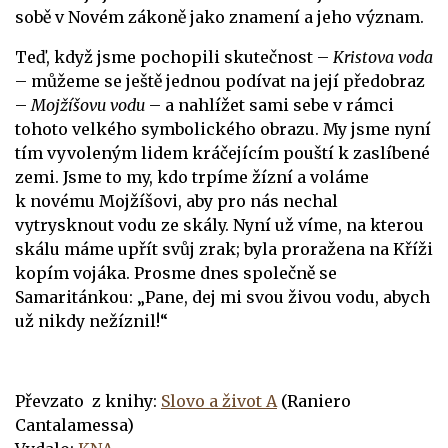
sobě v Novém zákoně jako znamení a jeho význam.
Teď, když jsme pochopili skutečnost –
Kristova voda
– můžeme se ještě jednou podívat na její předobraz
–
Mojžíšovu vodu
– a nahlížet sami sebe v rámci
tohoto velkého symbolického obrazu. My jsme nyní
tím vyvoleným lidem kráčejícím pouští k zaslíbené
zemi. Jsme to my, kdo trpíme žízní a voláme
k novému Mojžíšovi, aby pro nás nechal
vytrysknout vodu ze skály. Nyní už víme, na kterou
skálu máme upřít svůj zrak; byla proražena na Kříži
kopím vojáka. Prosme dnes společně se
Samaritánkou: „Pane, dej mi svou živou vodu, abych
už nikdy nežíznil!“
Převzato z knihy:
Slovo a život A
(Raniero
Cantalamessa)