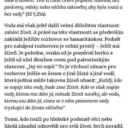
vodě a slovem. Tím si chtěl církev připravit slavnou, bez
poskvrny, vrásky nebo něčeho takového, aby byla svatá a
bez vady“
(Ef 5,25n).
Voda má však ještě další velmi důležitou vlastnost:
zahání žízeň
. A právě na této vlastnosti se především
zakládá Ježíšův rozhovor se Samaritánkou. Podnět
pro zahájení rozhovoru je velmi prostý – Ježíš má
žízeň. Je poledne, venku už je poměrně horko a
Ježíš už ušel dlouhou cestu pod palestinským
sluncem:
„Dej mi napít.“
To je výchozí situace pro
rozhovor Ježíše se ženou o jiné žízni a jiné vodě,
která jediná může takovou žízeň uhasit:
„Každý, kdo
se napije této vody, bude zase žíznit. Kdo se však napije
vody, kterou mu dám já, nebude žíznit navěky, ale voda,
kterou mu dám já, stane se v něm pramenem vody
tryskající do života věčného.“
Tomu, kdo touží po hluboké podstatě věcí nebo
hledá zásadní odpovědi pro svůj život, bych poradil,