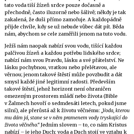
tato voda tiší žízeň srdce pouze dočasně a
přechodně, často iluzorně nebo šálivě; někdy je tak
zakalená, že duši přímo zamořuje. A každopádně
přijde chvíle, kdy se už nebude vůbec dát pít. Běda
nám, abychom se cele zaměřili jenom na tuto vodu.
Ježíš nám naopak nabízí svou vodu, tišící každou
palčivou žízeň a každou potřebu lidského srdce;
nabízí nám svou Pravdu, lásku a své přátelství. Ne
lásku pochybnou, vratkou nebo přelétavou, ale
věrnou; jenom takové štěstí může povzbudit a dát
smysl každé jiné legitimní radosti. Především
takové štěstí, jehož horizont není ohraničen
omezeným prostorem mládí nebo života (Bible
v Žalmech hovoří o sedmdesáti letech, pokud jsme
silní), ale přerůstá až k životu věčnému:
„Voda, kterou
mu dám já, stane se v něm pramenem vody tryskající do
života věčného.“
Jedním slovem – to, co nám Kristus
nabízí – je jeho Duch: voda a Duch stojí ve vztahu k