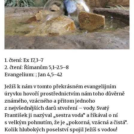
1. čtení: Ex 17,3–7
2. čtení: Římanům 5,1–2.5–8
Evangelium: ; Jan 4,5–42
Ježíš k nám v tomto překrásném evangelijním
úryvku hovoří prostřednictvím nám toho důvěrně
známého, vzácného a přitom jednoho
z nejvšednějších darů stvoření – vody. Svatý
František ji nazýval „sestra voda“ a říkával o ní
s velkým pohnutím, že je „pokorná, vzácná a čistá“.
Kolik hlubokých poselství spojil Ježíš s vodou!