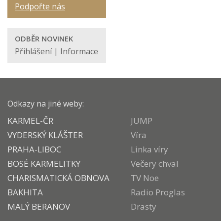
Podpořte nás
ODBĚR NOVINEK
Přihlášení
|
Informace
Odkazy na jiné weby:
KARMEL-ČR
JUMP
VYDERSKÝ KLÁŠTER
Víra
PRAHA-LIBOC
Linka víry
BOSÉ KARMELITKY
Večery chval
CHARISMATICKÁ OBNOVA
TV Noe
BAKHITA
Radio Proglas
MALÝ BERANOV
Drasty