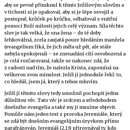
aby se pevně přimknul k těmto Ježíšovým slovům a
v tichosti si je opakoval, aby si je lépe osvojil a
postupně, krůček po krůčku, odhaloval s vnitřní
pomocí Boží milosti jejich celý význam. Síla těchto
slov je tak velká, že ona žena – do té doby
lehkovážná, zcela zaujatá pouze hledáním manžela
(evangelium říká, že jich měla už pět, ale stále
nebyla spokojená) – se znenadání cítí osvobozená a
je celá rozčarovaná, takže se nakonec zdá, že
z radosti nad tím, že nalezla Krista, zapomíná na
veškerou svou minulost. Ježíš jí jednoduše řekl: to,
co hledáš, jsem já, který s tebou mluvím.
Ježíš jí těmito slovy tedy umožnil pochopit jednu
důležitou věc. Tato věc je srdcem a středobodem
dnešního evangelia a také my ji musíme objevit.
Pomůže nám jeden text z proroka Jeremiáše, který
se zdá být dnešním evangelijním úryvkem přímo
parafrázován. Jeremiáš (2,13) přirovnával ty, kdo