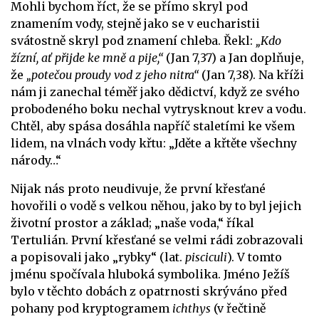
Mohli bychom říct, že se přímo skryl pod
znamením vody, stejně jako se v eucharistii
svátostně skryl pod znamení chleba. Řekl:
„Kdo
žízní, ať přijde ke mně a pije,“
(Jan 7,37) a Jan doplňuje,
že
„potečou proudy vod z jeho nitra“
(Jan 7,38). Na kříži
nám ji zanechal téměř jako dědictví, když ze svého
probodeného boku nechal vytrysknout krev a vodu.
Chtěl, aby spása dosáhla napříč staletími ke všem
lidem, na vlnách vody křtu: „Jděte a křtěte všechny
národy…“
Nijak nás proto neudivuje, že první křesťané
hovořili o vodě s velkou něhou, jako by to byl jejich
životní prostor a základ; „naše voda,“ říkal
Tertulián. První křesťané se velmi rádi zobrazovali
a popisovali jako „rybky“ (lat.
pisciculi
). V tomto
jménu spočívala hluboká symbolika. Jméno Ježíš
bylo v těchto dobách z opatrnosti skrýváno před
pohany pod kryptogramem
ichthys
(v řečtině