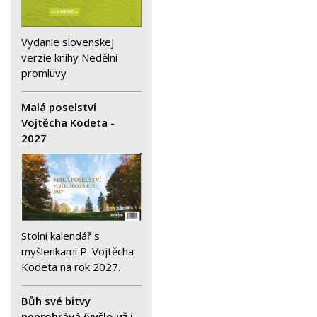
Vydanie slovenskej
verzie knihy Nedělní
promluvy
Malá poselství
Vojtěcha Kodeta -
2027
Stolní kalendář s
myšlenkami P. Vojtěcha
Kodeta na rok 2027.
Bůh své bitvy
neprohrává (vyšlo už i