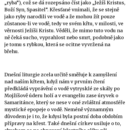
„ryba“), což se dá rozepsáno číst jako „Ježíš Kristus,
Boží Syn, Spasitel“. Křesťané vnímali, že se stejně
jako ryby narodili ve vodě a že mohou žít pouze
zůstanou-li ve vodě, tedy ve svém křtu, v milosti, ve
věrnosti Ježíši Kristu. Věděli, že mimo tuto vodu na
ně čeká sucho, vyprahlost nebo smrt, podobně jako
je tomu s rybkou, která se ocitne vyvržená na
břehu.
Dnešní liturgie zcela určitě směřuje k zamyšlení
nad naším křtem, když nám v prvním čtení
předkládá vyprávění o vodě vytrysklé ze skály po
Mojžíšově úderu holí a v evangeliu zase úryvek o
Samaritánce, který se nese v oné zvláštní atmosféře
mystické epopeje o vodě. Neméně významným
důvodem je i to, že kdysi byla postní doba obdobím
přípravy na křest. Také dnešní církev usiluje o to,