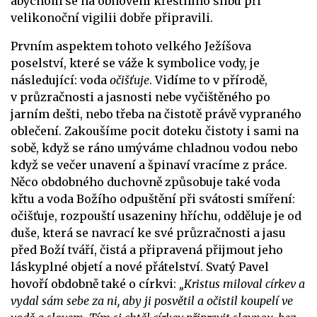
abychom se na obnovení křestního slibu při
velikonoční vigilii dobře připravili.
Prvním aspektem tohoto velkého Ježíšova
poselství, které se váže k symbolice vody, je
následující: voda
očišťuje
. Vidíme to v přírodě,
v průzračnosti a jasnosti nebe vyčištěného po
jarním dešti, nebo třeba na čistotě právě vypraného
oblečení. Zakoušíme pocit doteku čistoty i sami na
sobě, když se ráno umýváme chladnou vodou nebo
když se večer unavení a špinaví vracíme z práce.
Něco obdobného duchovně způsobuje také voda
křtu a voda Božího odpuštění při svátosti smíření:
očišťuje, rozpouští usazeniny hříchu, odděluje je od
duše, která se navrací ke své průzračnosti a jasu
před Boží tváří, čistá a připravená přijmout jeho
láskyplné objetí a nové přátelství. Svatý Pavel
hovoří obdobně také o církvi:
„Kristus miloval církev a
vydal sám sebe za ni, aby ji posvětil a očistil koupelí ve