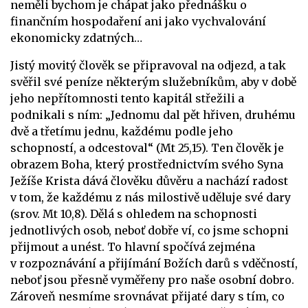
neměli bychom je chápat jako přednášku o
finančním hospodaření ani jako vychvalování
ekonomicky zdatných…
Jistý movitý člověk se připravoval na odjezd, a tak
svěřil své peníze některým služebníkům, aby v době
jeho nepřítomnosti tento kapitál střežili a
podnikali s ním: „Jednomu dal pět hřiven, druhému
dvě a třetímu jednu, každému podle jeho
schopností, a odcestoval“ (Mt 25,15). Ten člověk je
obrazem Boha, který prostřednictvím svého Syna
Ježíše Krista dává člověku důvěru a nachází radost
v tom, že každému z nás milostivě uděluje své dary
(srov. Mt 10,8). Dělá s ohledem na schopnosti
jednotlivých osob, neboť dobře ví, co jsme schopni
přijmout a unést. To hlavní spočívá zejména
v rozpoznávání a přijímání Božích darů s vděčností,
neboť jsou přesně vyměřeny pro naše osobní dobro.
Zároveň nesmíme srovnávat přijaté dary s tím, co