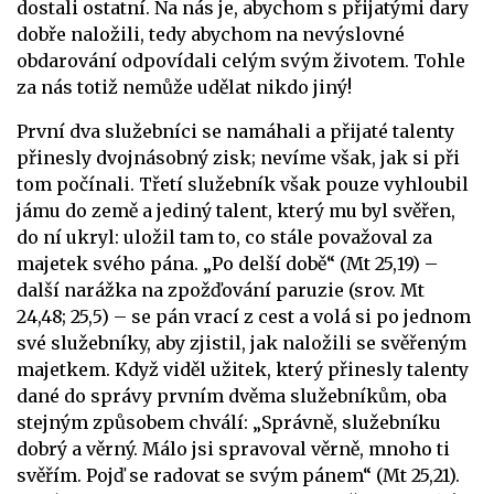
dostali ostatní. Na nás je, abychom s přijatými dary
dobře naložili, tedy abychom na nevýslovné
obdarování odpovídali celým svým životem. Tohle
za nás totiž nemůže udělat nikdo jiný!
První dva služebníci se namáhali a přijaté talenty
přinesly dvojnásobný zisk; nevíme však, jak si při
tom počínali. Třetí služebník však pouze vyhloubil
jámu do země a jediný talent, který mu byl svěřen,
do ní ukryl: uložil tam to, co stále považoval za
majetek svého pána. „Po delší době“ (Mt 25,19) –
další narážka na zpožďování paruzie (srov. Mt
24,48; 25,5) – se pán vrací z cest a volá si po jednom
své služebníky, aby zjistil, jak naložili se svěřeným
majetkem. Když viděl užitek, který přinesly talenty
dané do správy prvním dvěma služebníkům, oba
stejným způsobem chválí: „Správně, služebníku
dobrý a věrný. Málo jsi spravoval věrně, mnoho ti
svěřím. Pojď se radovat se svým pánem“ (Mt 25,21).