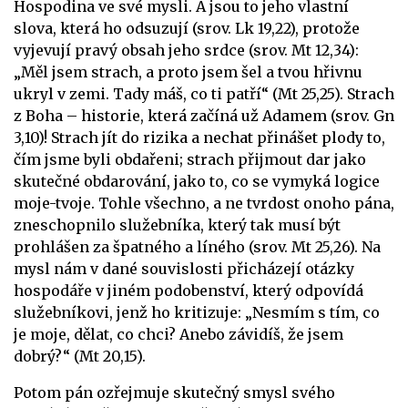
Hospodina ve své mysli. A jsou to jeho vlastní
slova, která ho odsuzují (srov. Lk 19,22), protože
vyjevují pravý obsah jeho srdce (srov. Mt 12,34):
„Měl jsem strach, a proto jsem šel a tvou hřivnu
ukryl v zemi. Tady máš, co ti patří“ (Mt 25,25). Strach
z Boha – historie, která začíná už Adamem (srov. Gn
3,10)! Strach jít do rizika a nechat přinášet plody to,
čím jsme byli obdařeni; strach přijmout dar jako
skutečné obdarování, jako to, co se vymyká logice
moje-tvoje. Tohle všechno, a ne tvrdost onoho pána,
zneschopnilo služebníka, který tak musí být
prohlášen za špatného a líného (srov. Mt 25,26). Na
mysl nám v dané souvislosti přicházejí otázky
hospodáře v jiném podobenství, který odpovídá
služebníkovi, jenž ho kritizuje: „Nesmím s tím, co
je moje, dělat, co chci? Anebo závidíš, že jsem
dobrý?“ (Mt 20,15).
Potom pán ozřejmuje skutečný smysl svého