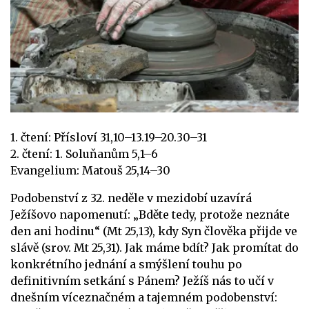
1. čtení: Přísloví 31,10–13.19–20.30–31
2. čtení: 1. Soluňanům 5,1–6
Evangelium: Matouš 25,14–30
Podobenství z 32. neděle v mezidobí uzavírá
Ježíšovo napomenutí: „Bděte tedy, protože neznáte
den ani hodinu“ (Mt 25,13), kdy Syn člověka přijde ve
slávě (srov. Mt 25,31). Jak máme bdít? Jak promítat do
konkrétního jednání a smýšlení touhu po
definitivním setkání s Pánem? Ježíš nás to učí v
dnešním víceznačném a tajemném podobenství: