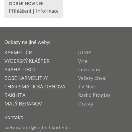
ODBĚR NOVINEK
Přihlášení
|
Informace
Odkazy na jiné weby:
KARMEL-ČR
JUMP
VYDERSKÝ KLÁŠTER
Víra
PRAHA-LIBOC
Linka víry
BOSÉ KARMELITKY
Večery chval
CHARISMATICKÁ OBNOVA
TV Noe
BAKHITA
Radio Proglas
MALÝ BERANOV
Drasty
Kontakt:
webmaster@vojtechkodet.cz