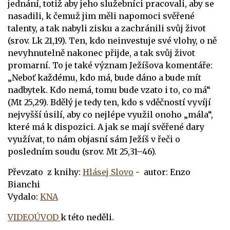
jednání, totiž aby jeho služebníci pracovali, aby se
nasadili, k čemuž jim měli napomoci svěřené
talenty, a tak nabyli zisku a zachránili svůj život
(srov. Lk 21,19). Ten, kdo neinvestuje své vlohy, o ně
nevyhnutelně nakonec přijde, a tak svůj život
promarní. To je také význam Ježíšova komentáře:
„Neboť každému, kdo má, bude dáno a bude mít
nadbytek. Kdo nemá, tomu bude vzato i to, co má“
(Mt 25,29). Bdělý je tedy ten, kdo s vděčností vyvíjí
nejvyšší úsilí, aby co nejlépe využil onoho „mála“,
které má k dispozici. A jak se mají svěřené dary
využívat, to nám objasní sám Ježíš v řeči o
posledním soudu (srov. Mt 25,31–46).
Převzato z knihy:
Hlásej Slovo
-
autor: Enzo
Bianchi
Vydalo:
KNA
VIDEOÚVOD
k této neděli.