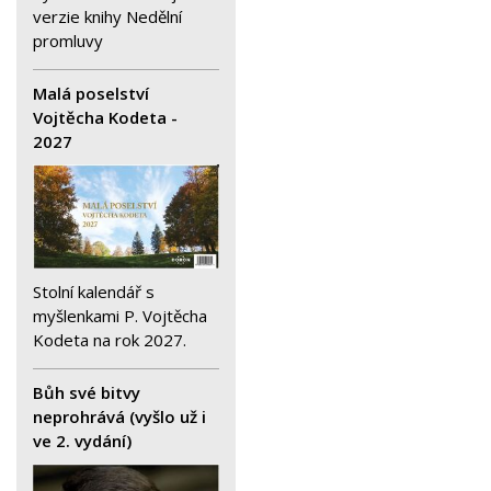
verzie knihy Nedělní
promluvy
Malá poselství
Vojtěcha Kodeta -
2027
Stolní kalendář s
myšlenkami P. Vojtěcha
Kodeta na rok 2027.
Bůh své bitvy
neprohrává (vyšlo už i
ve 2. vydání)