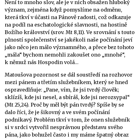
Není to mnoho slov, ale je v nich obsažen hluboký
význam, zejména když pomyslíme na odměnu,
která tkví v účasti na Pánově radosti, což odkazuje
na podíl na eschatologické slavnosti, na hostině
Božího království (srov. Mt 8,11). Ve srovnání s touto
plností společenství se jakékoli naše počínání jeví
jako něco jen málo významného, a přece bez tohoto
„mála“ bychom nemohli zakoušet ono „mnohé“,
k němuž nás Hospodin volá…
Matoušova pozornost se dál soustředí na rozhovor
mezi pánem a třetím služebníkem, který se hned
ospravedlňuje: „Pane, vím, že jsi tvrdý člověk;
sklízíš, kde jsi nesel, a sbíráš, kde jsi nerozsypal“
(Mt 25,24). Proč by měl být pán tvrdý? Spíše by se
dalo říci, že je šikovný a ve svém počínání
podnikavý. Problém tkví v tom, že onen služebník
si v srdci vytvořil nesprávnou představu svého
pána, jako bohužel často i my máme špatný obraz