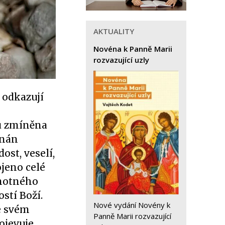
AKTUALITY
Novéna k Panně Marii
rozvazující uzly
 odkazují
mu zmíněna
enán
ost, veselí,
ojeno celé
amotného
ostí Boží.
Nové vydání Novény k
e svém
Panně Marii rozvazující
rojevuje