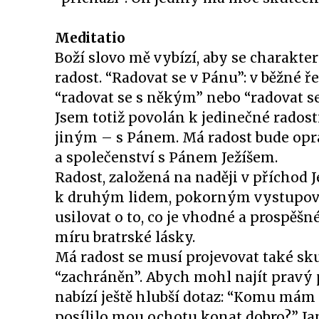
Meditatio
Boží slovo mě vybízí, aby se charakt
radost. “Radovat se v Pánu”: v běžné ř
“radovat se s někým” nebo “radovat se
Jsem totiž povolán k jedinečné radosti
jiným – s Pánem. Má radost bude opra
a společenství s Pánem Ježíšem.
Radost, založená na naději v příchod 
k druhým lidem, pokorným vystupován
usilovat o to, co je vhodné a prospěš
míru bratrské lásky.
Má radost se musí projevovat také sk
“zachráněn”. Abych mohl najít pravý
nabízí ještě hlubší dotaz: “Komu mám 
posílilo mou ochotu konat dobro?” Jan 