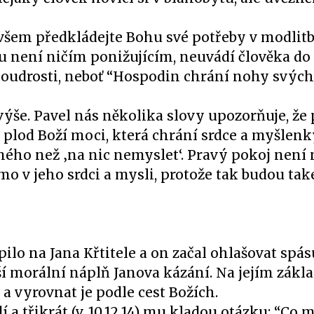
e všem předkládejte Bohu své potřeby v modlitb
hu není ničím ponižujícím, neuvádí člověka do
 moudrosti, neboť “Hospodin chrání nohy svýc
výše. Pavel nás několika slovy upozorňuje, že
o plod Boží moci, která chrání srdce a myšlenk
a jiného než ‚na nic nemyslet‘. Pravý pokoj není 
mo v jeho srdci a mysli, protože tak budou tak
ilo na Jana Křtitele a on začal ohlašovat spásu
ší morální náplň Janova kázání. Na jejím zák
a vyrovnat je podle cest Božích.
í a třikrát (v. 10.12.14) mu kladou otázku: “Co