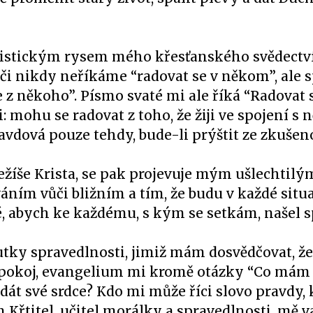
eristickým rysem mého křesťanského svědectví
eči nikdy neříkáme “radovat se v někom”, ale s
 z někoho”. Písmo svaté mi ale říká “Radovat s
: mohu se radovat z toho, že žiji ve spojení s
vdová pouze tehdy, bude-li prýštit ze zkušen
Ježíše Krista, se pak projevuje mým ušlechtil
ím vůči bližním a tím, že budu v každé situ
né, abych ke každému, s kým se setkám, našel
utky spravedlnosti, jimiž mám dosvědčovat, že
 pokoj, evangelium mi kromě otázky “Co mám 
dát své srdce? Kdo mi může říci slovo pravdy, 
Křtitel, učitel morálky a spravedlnosti, mě va