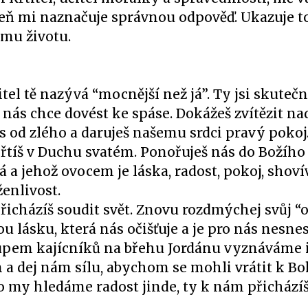
veň mi naznačuje správnou odpověď. Ukazuje to
mu životu.
itel tě nazývá “mocnější než já”. Ty jsi skuteč
 nás chce dovést ke spáse. Dokážeš zvítězit n
nás od zlého a daruješ našemu srdci pravý pokoj
křtíš v Duchu svatém. Ponořuješ nás do Božího 
 a jehož ovocem je láska, radost, pokoj, shoví
ženlivost.
přicházíš soudit svět. Znovu rozdmýchej svůj “o
 lásku, která nás očišťuje a je pro nás nesnes
stupem kajícníků na břehu Jordánu vyznáváme 
 a dej nám sílu, abychom se mohli vrátit k Bo
o my hledáme radost jinde, ty k nám přicházíš 