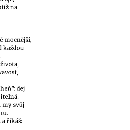
tiž na
ně mocnější,
ad každou
.
života,
vavost,
heň”: dej
itelná,
i my svůj
hu.
a říkáš: