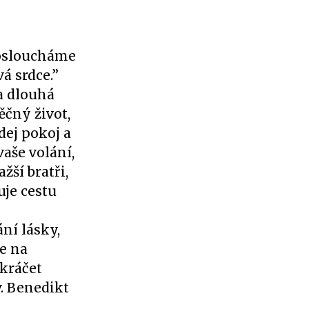
osloucháme
á srdce.”
 a dlouhá
věčný život,
dej pokoj a
vaše volání,
žší bratři,
uje cestu
ní lásky,
že na
 kráčet
. Benedikt