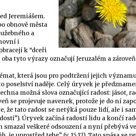
řed Jeremiášem.
po obnově města
lužebného a
hovní i
bracejí k “dceři
 oba tyto výrazy označují Jeruzalém a zároveň
émat, která jsou pro podtržení jejich význa
o poselství naděje. Celý úryvek je předznam
chna možná slova označující radost: jásot, rad
veň se projevuje navenek, protože je do ní zap
je, že tato radost se netýká pouze lidí, ale i s
adosti”). Úryvek začíná radostí lidu a končí rad
ůh smazal veškeré odsouzení a nyní přebývá v
, je uprostřed tebe” (v. 15.17). Tato spása se p