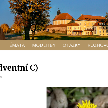
TÉMATA
MODLITBY
OTÁZKY
ROZHOV
adventní C)
24