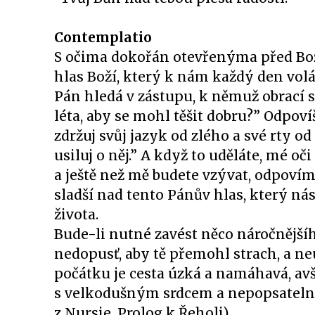
Contemplatio
S očima dokořán otevřenýma před B
hlas Boží, který k nám každý den volá:
Pán hledá v zástupu, k němuž obrací sv
léta, aby se mohl těšit dobru?” Odpovíš-
zdržuj svůj jazyk od zlého a své rty od
usiluj o něj.” A když to uděláte, mé o
a ještě než mě budete vzývat, odpovím
sladší nad tento Pánův hlas, který ná
života.
Bude-li nutné zavést něco náročnějšíh
nedopusť, aby tě přemohl strach, a neu
počátku je cesta úzká a namáhavá, avš
s velkodušným srdcem a nepopsatelnou
z Nursie, Prolog k Řeholi).