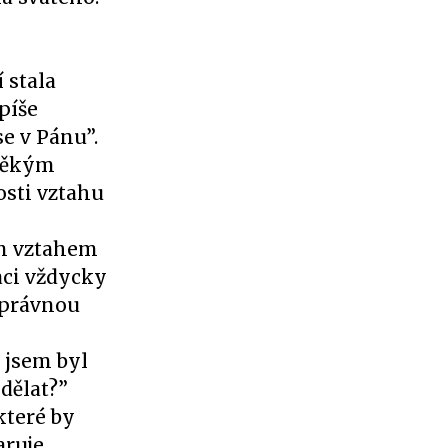
 stala
píše
e v Pánu”.
 někým
osti vztahu
ým vztahem
aci vždycky
 správnou
 jsem byl
dělat?”
které by
ruje,