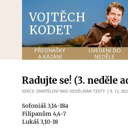
VOJTĚCH
KODET
PŘEDNÁŠKY
UVEDENÍ DO
A KÁZÁNÍ
NEDĚLE
Radujte se! (3. neděle 
SEKCE:
ZAMYŠLENÍ NAD NEDĚLNÍMI TEXTY
|
9. 12. 20
Sofoniáš 3,14-18a
Filipanům 4,4-7
Lukáš 3,10-18