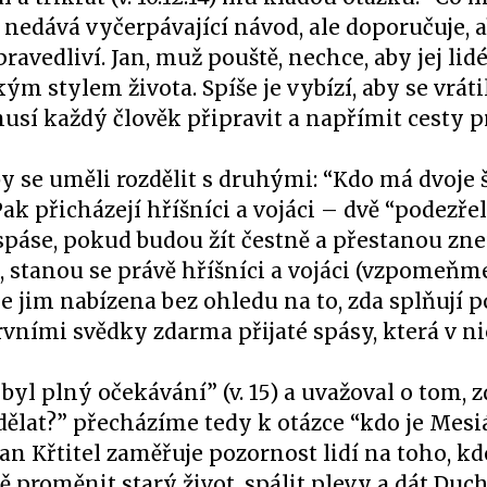
l nedává vyčerpávající návod, ale doporučuje, a
ravedliví. Jan, muž pouště, nechce, aby jej lid
m stylem života. Spíše je vybízí, aby se vráti
usí každý člověk připravit a napřímit cesty p
se uměli rozdělit s druhými: “Kdo má dvoje ša
 Pak přicházejí hříšníci a vojáci – dvě “podezře
 spáse, pokud budou žít čestně a přestanou zn
š, stanou se právě hříšníci a vojáci (vzpomeňm
je jim nabízena bez ohledu na to, zda splňují
 prvními svědky zdarma přijaté spásy, která v n
yl plný očekávání” (v. 15) a uvažoval o tom, z
dělat?” přecházíme tedy k otázce “kdo je Mesiá
n Křtitel zaměřuje pozornost lidí na toho, kd
 proměnit starý život, spálit plevy a dát Duc