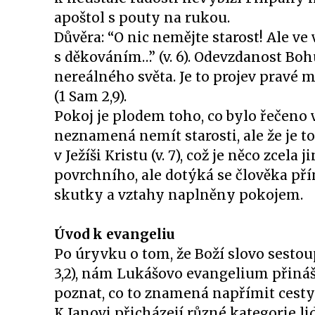
apoštol s pouty na rukou.
Důvěra: “O nic nemějte starost! Ale v
s děkováním…” (v. 6). Odevzdanost Bo
nereálného světa. Je to projev pravé
(1 Sam 2,9).
Pokoj je plodem toho, co bylo řečeno 
neznamená nemít starosti, ale že je t
v Ježíši Kristu (v. 7), což je něco zcel
povrchního, ale dotýká se člověka pří
skutky a vztahy naplněny pokojem.
Úvod k evangeliu
Po úryvku o tom, že Boží slovo sestoup
3,2), nám Lukášovo evangelium přiná
poznat, co to znamená napřímit cesty 
K Janovi přicházejí různé kategorie lid