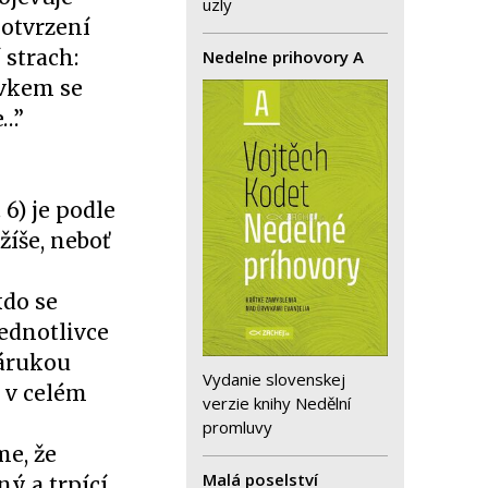
uzly
potvrzení
 strach:
Nedelne prihovory A
yvkem se
e…”
 6) je podle
žíše, neboť
kdo se
jednotlivce
zárukou
Vydanie slovenskej
i v celém
verzie knihy Nedělní
promluvy
me, že
Malá poselství
ný a trpící