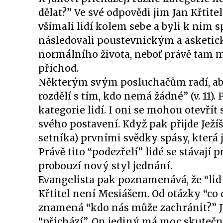
dělat?” Ve své odpovědi jim Jan Křtite
všímali lidí kolem sebe a byli k nim sp
následovali poustevnickým a asketický
normálního života, neboť právě tam m
příchod.
Některým svým posluchačům radí, aby 
rozdělí s tím, kdo nemá žádné” (v. 11).
kategorie lidí. I oni se mohou otevřít
svého postavení. Když pak přijde Ježí
setníka) prvními svědky spásy, která 
Právě tito “podezřelí” lidé se stávají
probouzí nový styl jednání.
Evangelista pak poznamenává, že “lid b
Křtitel není Mesiášem. Od otázky “co 
znamená “kdo nás může zachránit?” Ja
“přichází”. On jediný má moc skutečně