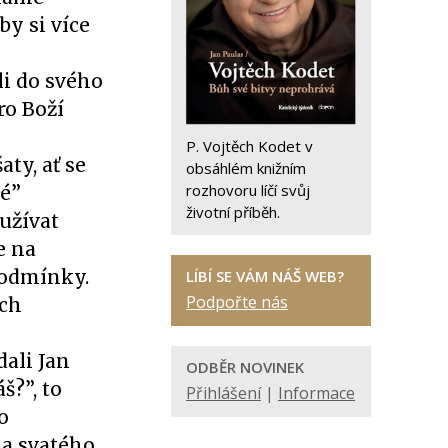
by si více
é
li do svého
ro Boží
P. Vojtěch Kodet v
ty, ať se
obsáhlém knižním
rozhovoru líčí svůj
lé”
životní příběh.
eužívat
e na
 podmínky.
LÍBÍ SE VÁM NÁŠ WEB?
Podpořte nás
ich
dali Jan
ODBĚR NOVINEK
š?”, to
Přihlášení
|
Informace
o
ha svatého.