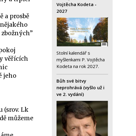
Vojtěcha Kodeta -
2027
ě a prosbě
 nějakého
h zbožných”
 pokoj
Stolní kalendář s
y věřících
myšlenkami P. Vojtěcha
Kodeta na rok 2027.
nic
é jeho
Bůh své bitvy
neprohrává (vyšlo už i
ve 2. vydání)
 (srov. Lk
ladě můžeme
 máme