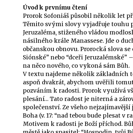
Úvod k prvnímu čtení
Prorok Sofoniáš působil několik let p
Těmito svými slovy vyjadřuje touhu 
Jeruzaléma, stiženého vládou modlos
násilného krále Manassese. Jde o duc
občanskou obnovu. Prorocká slova se o
Siónské” nebo “dceři Jeruzalémské” –
na něco nového, co vykoná sám Bůh.
V textu najdeme několik základních t
aspoň dvakrát, abychom uvěřili tomut
pozváním k radosti. Prorok využívá vše
plesání… Tato radost je niterná a záro
společenství. Ze všeho nejzajímavější 
Boha (v. 17: “nad tebou bude plesat v r
Motivem k radosti je Boží příchod. B
městě jako spasitel: “Hospodin, tvůj Bůh