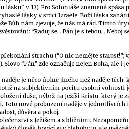
u lásku”, v. 17). Pro Sofoniáše znamená spása 
haslé lásky v srdci Izraele. Boží láska zahání
ože Bůh nám zjevuje, že nás má rád. Tímto úr
zvěstování: “Raduj se… Pán je s tebou… Neboj s
řekonání strachu (“O nic nemějte starost!”; v.
”). Slovo “Pán” zde označuje nejen Boha, ale i Je
 naděje je něco úplně jiného než naděje těch, 
 totiž na subjektivním pocitu osobní volnosti 
ožení duše, nýbrž na Ježíši Kristu, který je 
 Toto nové probuzení naděje v jednotlivcích 
radost, důvěra a pokoj.
polečenství s Ježíšem a s bližními. Nezapomeň
ějaký člověk hovící si v blahobytu, ale uvězně