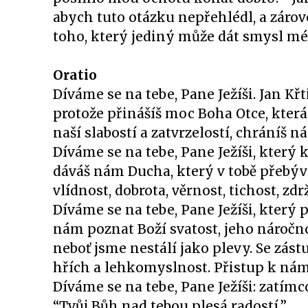
abych tuto otázku nepřehlédl, a záro
toho, který jediný může dát smysl mé
Oratio
Díváme se na tebe, Pane Ježíši. Jan Křt
protože přinášíš moc Boha Otce, která
naší slabostí a zatvrzelostí, chráníš 
Díváme se na tebe, Pane Ježíši, který 
dáváš nám Ducha, který v tobě přebývá
vlídnost, dobrota, věrnost, tichost, zdr
Díváme se na tebe, Pane Ježíši, který 
nám poznat Boží svatost, jeho náročnou
neboť jsme nestálí jako plevy. Se zá
hřích a lehkomyslnost. Přistup k nám
Díváme se na tebe, Pane Ježíši: zatímc
“Tvůj Bůh nad tebou plesá radostí.”