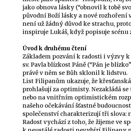
jako obnova lásky (“obnovil k tobě svo
původní Boží lásky a nové rozhoření vy
není už žádný důvod ke strachu, prot
inspiruje Lukáš, když popisuje scénu 
Úvod k druhému čtení
Základem pozvání k radosti i výzvy k p
sv. Pavla blízkost Páně (“Pán je blízko
právě v něm se Bůh sklonil k lidstvu.
List Filipanům ukazuje, že křesťanská
prohlašují za optimisty. Nezakládá se
nebo na vnitřním optimistickém rozpol
našeho očekávání šťastné budoucnosti.
společenství charakterizují tři slova: 
Radost vychází z toho, že žijeme ve s
k neustálé radosti nevybízí Filipany n