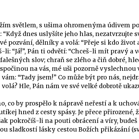
ožím světlem, s ušima ohromenýma údivem p
 “Když dnes uslyšíte jeho hlas, nezatvrzujte sv
é pozvání, dělníky a volá: “Přeje si kdo život
li: “Já!”, Pán ti odvětí: “Chceš-li mít pravý a 
 falešných slov; chraň se zlého a čiň dobré, hle
či spočinou na vás, mé uši pozorně vyslechnou 
 vám: “Tady jsem!” Co může být pro nás, nejdra
s volá? Hle, Pán nám ve své velké dobrotě ukaz
o, co by prospělo k nápravě neřestí a k uchová
tíkej hned z cesty spásy. Je přece přirozené, 
ak pokročíš-li na pouti obrácení a víry, budeš
 sladkostí lásky cestou Božích přikázání (sv