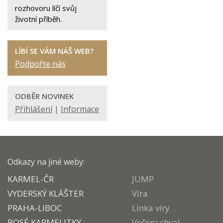
rozhovoru líčí svůj
životní příběh.
LÍBÍ SE VÁM NÁŠ WEB?
Podpořte nás
ODBĚR NOVINEK
Přihlášení
|
Informace
Odkazy na jiné weby:
KARMEL-ČR
JUMP
VYDERSKÝ KLÁŠTER
Víra
PRAHA-LIBOC
Linka víry
BOSÉ KARMELITKY
Večery chval