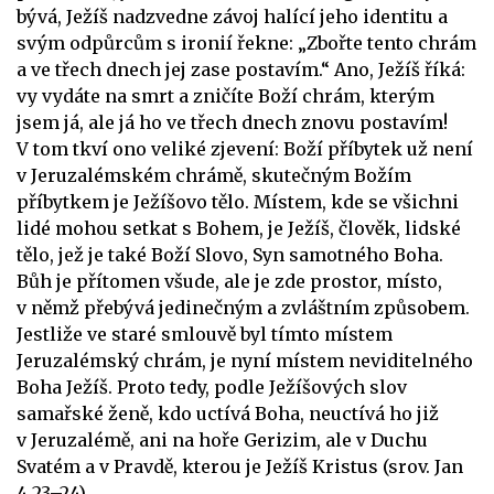
bývá, Ježíš nadzvedne závoj halící jeho identitu a
svým odpůrcům s ironií řekne: „Zbořte tento chrám
a ve třech dnech jej zase postavím.“ Ano, Ježíš říká:
vy vydáte na smrt a zničíte Boží chrám, kterým
jsem já, ale já ho ve třech dnech znovu postavím!
V tom tkví ono veliké zjevení: Boží příbytek už není
v Jeruzalémském chrámě, skutečným Božím
příbytkem je Ježíšovo tělo. Místem, kde se všichni
lidé mohou setkat s Bohem, je Ježíš, člověk, lidské
tělo, jež je také Boží Slovo, Syn samotného Boha.
Bůh je přítomen všude, ale je zde prostor, místo,
v němž přebývá jedinečným a zvláštním způsobem.
Jestliže ve staré smlouvě byl tímto místem
Jeruzalémský chrám, je nyní místem neviditelného
Boha Ježíš. Proto tedy, podle Ježíšových slov
samařské ženě, kdo uctívá Boha, neuctívá ho již
v Jeruzalémě, ani na hoře Gerizim, ale v Duchu
Svatém a v Pravdě, kterou je Ježíš Kristus (srov. Jan
4,23–24).