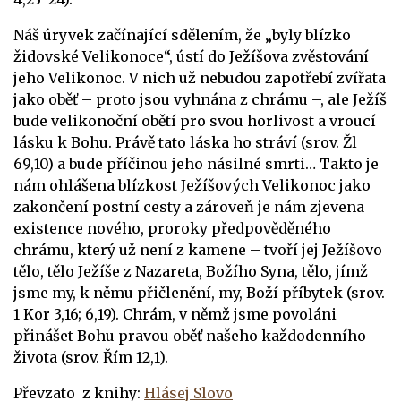
Náš úryvek začínající sdělením, že „byly blízko
židovské Velikonoce“, ústí do Ježíšova zvěstování
jeho Velikonoc. V nich už nebudou zapotřebí zvířata
jako oběť – proto jsou vyhnána z chrámu –, ale Ježíš
bude velikonoční obětí pro svou horlivost a vroucí
lásku k Bohu. Právě tato láska ho stráví (srov. Žl
69,10) a bude příčinou jeho násilné smrti… Takto je
nám ohlášena blízkost Ježíšových Velikonoc jako
zakončení postní cesty a zároveň je nám zjevena
existence nového, proroky předpověděného
chrámu, který už není z kamene – tvoří jej Ježíšovo
tělo, tělo Ježíše z Nazareta, Božího Syna, tělo, jímž
jsme my, k němu přičlenění, my, Boží příbytek (srov.
1 Kor 3,16; 6,19). Chrám, v němž jsme povoláni
přinášet Bohu pravou oběť našeho každodenního
života (srov. Řím 12,1).
Převzato z knihy:
Hlásej Slovo