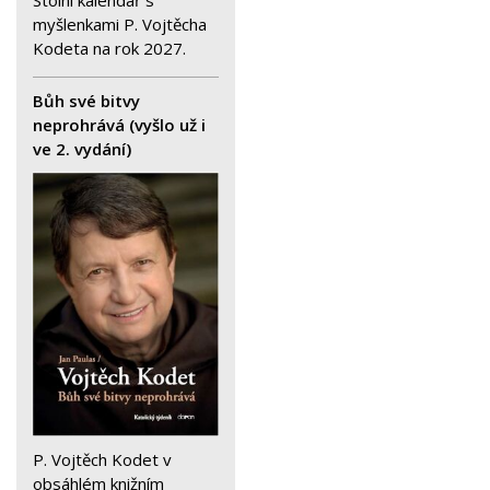
Stolní kalendář s
myšlenkami P. Vojtěcha
Kodeta na rok 2027.
Bůh své bitvy
neprohrává (vyšlo už i
ve 2. vydání)
P. Vojtěch Kodet v
obsáhlém knižním