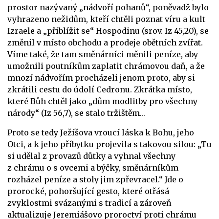
prostor nazývaný „nádvoří pohanů“, poněvadž bylo
vyhrazeno nežidům, kteří chtěli poznat víru a kult
Izraele a „přiblížit se“ Hospodinu (srov. Iz 45,20), se
změnil v místo obchodu a prodeje obětních zvířat.
Víme také, že tam směnárníci měnili peníze, aby
umožnili poutníkům zaplatit chrámovou daň, a že
mnozí nádvořím procházeli jenom proto, aby si
zkrátili cestu do údolí Cedronu. Zkrátka místo,
které Bůh chtěl jako „dům modlitby pro všechny
národy“ (Iz 56,7), se stalo tržištěm…
Proto se tedy Ježíšova vroucí láska k Bohu, jeho
Otci, a k jeho příbytku projevila s takovou silou: „Tu
si udělal z provazů důtky a vyhnal všechny
z chrámu o s ovcemi a býčky, směnárníkům
rozházel peníze a stoly jim zpřevracel.“ Jde o
prorocké, pohoršující gesto, které otřásá
zvyklostmi svázanými s tradicí a zároveň
aktualizuje Jeremiášovo proroctví proti chrámu