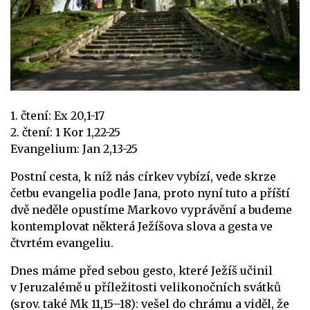
1. čtení: Ex 20,1-17
2. čtení: 1 Kor 1,22-25
Evangelium: Jan 2,13-25
Postní cesta, k níž nás církev vybízí, vede skrze
četbu evangelia podle Jana, proto nyní tuto a příští
dvě neděle opustíme Markovo vyprávění a budeme
kontemplovat některá Ježíšova slova a gesta ve
čtvrtém evangeliu.
Dnes máme před sebou gesto, které Ježíš učinil
v Jeruzalémě u příležitosti velikonočních svátků
(srov. také Mk 11,15–18): vešel do chrámu a viděl, že