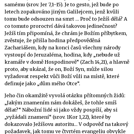
samému (srov. Jer 7,1–15). Je to gesto, jež bude po
letech zopakováno jiným Galilejcem, jenž kvůli
tomu bude odsouzen na smrt … Proč to Ježíš dělá? A
co tomuto proroctví dává takovou jedinečnost?
Ježíš tím připomíná, že chrám je Božím příbytkem,
zvěstuje, že přišla hodina předpověděná
Zachariášem, kdy na konci časů všechny národy
vystoupí do Jeruzaléma, hodina, kdy „nebude už
kramáře v domě Hospodinově“ (Zach 14,21), a hlavně
proto, aby ukázal, že on, Boží Syn, může silou
vyžadovat respekt vůči Boží vůli na místě, které
definuje jako „dům mého Otce“.
Jeho čin okamžitě vyvolá otázku přítomných židů:
„Jakým znamením nám dokážeš, že tohle smíš
dělat?“ Nábožní lidé si jako vždy pospíší, aby si
„vyžádali znamení“ (srov. 1Kor 1,22), které by
dokazovalo Ježíšovu autoritu… V odpověď na takový
požadavek, jak tomu ve čtvrtém evangeliu obvykle