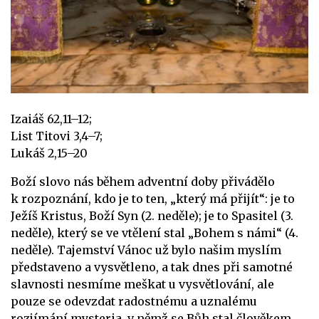
Izaiáš 62,11–12;
List Titovi 3,4–7;
Lukáš 2,15–20
Boží slovo nás během adventní doby přivádělo
k rozpoznání, kdo je to ten, „který má přijít“: je to
Ježíš Kristus, Boží Syn (2. neděle); je to Spasitel (3.
neděle), který se ve vtělení stal „Bohem s námi“ (4.
neděle). Tajemství Vánoc už bylo našim myslím
představeno a vysvětleno, a tak dnes při samotné
slavnosti nesmíme meškat u vysvětlování, ale
pouze se odevzdat radostnému a uznalému
rozjímání mysteria, v němž se Bůh stal člověkem.