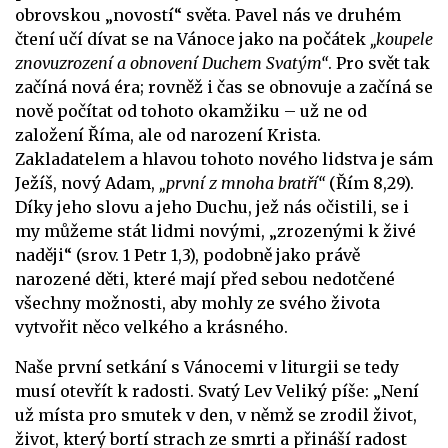
obrovskou „novostí“ světa. Pavel nás ve druhém
čtení učí dívat se na Vánoce jako na počátek
„koupele
znovuzrození a obnovení Duchem Svatým“
. Pro svět tak
začíná nová éra; rovněž i čas se obnovuje a začíná se
nově počítat od tohoto okamžiku – už ne od
založení Říma, ale od narození Krista.
Zakladatelem a hlavou tohoto nového lidstva je sám
Ježíš, nový Adam,
„první z mnoha bratří“
(Řím 8,29).
Díky jeho slovu a jeho Duchu, jež nás očistili, se i
my můžeme stát lidmi novými, „zrozenými k živé
naději“ (srov. 1 Petr 1,3), podobně jako právě
narozené děti, které mají před sebou nedotčené
všechny možnosti, aby mohly ze svého života
vytvořit něco velkého a krásného.
Naše první setkání s Vánocemi v liturgii se tedy
musí otevřít k radosti. Svatý Lev Veliký píše: „Není
už místa pro smutek v den, v němž se zrodil život,
život, který bortí strach ze smrti a přináší radost