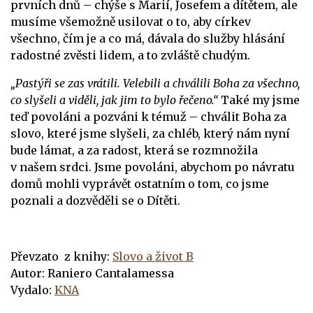
prvních dnů – chýše s Marií, Josefem a dítětem, ale
musíme všemožně usilovat o to, aby církev
všechno, čím je a co má, dávala do služby hlásání
radostné zvěsti lidem, a to zvláště chudým.
„Pastýři se zas vrátili. Velebili a chválili Boha za všechno,
co slyšeli a viděli, jak jim to bylo řečeno.“
Také my jsme
teď povoláni a pozváni k témuž – chválit Boha za
slovo, které jsme slyšeli, za chléb, který nám nyní
bude lámat, a za radost, která se rozmnožila
v našem srdci. Jsme povoláni, abychom po návratu
domů mohli vyprávět ostatním o tom, co jsme
poznali a dozvěděli se o Dítěti.
Převzato z knihy:
Slovo a život B
Autor: Raniero Cantalamessa
Vydalo:
KNA