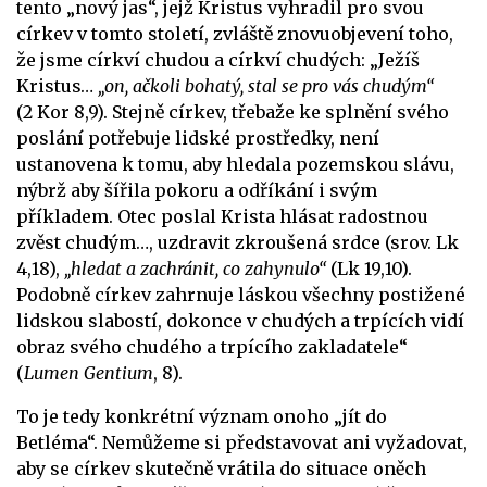
tento „nový jas“, jejž Kristus vyhradil pro svou
církev v tomto století, zvláště znovuobjevení toho,
že jsme církví chudou a církví chudých: „Ježíš
Kristus…
„on, ačkoli bohatý, stal se pro vás chudým“
(2 Kor 8,9). Stejně církev, třebaže ke splnění svého
poslání potřebuje lidské prostředky, není
ustanovena k tomu, aby hledala pozemskou slávu,
nýbrž aby šířila pokoru a odříkání i svým
příkladem. Otec poslal Krista hlásat radostnou
zvěst chudým…, uzdravit zkroušená srdce (srov. Lk
4,18),
„hledat a zachránit, co zahynulo“
(Lk 19,10).
Podobně církev zahrnuje láskou všechny postižené
lidskou slabostí, dokonce v chudých a trpících vidí
obraz svého chudého a trpícího zakladatele“
(
Lumen Gentium
, 8).
To je tedy konkrétní význam onoho „jít do
Betléma“. Nemůžeme si představovat ani vyžadovat,
aby se církev skutečně vrátila do situace oněch