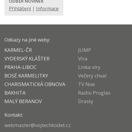
ODBĚR NOVINEK
Přihlášení
|
Informace
Odkazy na jiné weby:
KARMEL-ČR
JUMP
VYDERSKÝ KLÁŠTER
Víra
PRAHA-LIBOC
Linka víry
BOSÉ KARMELITKY
Večery chval
CHARISMATICKÁ OBNOVA
TV Noe
BAKHITA
Radio Proglas
MALÝ BERANOV
Drasty
Kontakt:
webmaster@vojtechkodet.cz