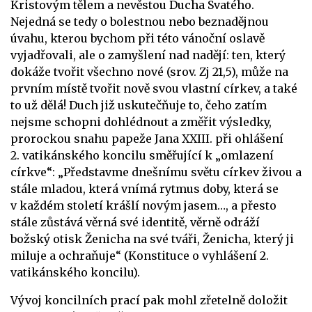
Kristovým tělem a nevěstou Ducha Svatého.
Nejedná se tedy o bolestnou nebo beznadějnou
úvahu, kterou bychom při této vánoční oslavě
vyjadřovali, ale o zamyšlení nad nadějí: ten, který
dokáže tvořit všechno nové (srov. Zj 21,5), může na
prvním místě tvořit nově svou vlastní církev, a také
to už dělá! Duch již uskutečňuje to, čeho zatím
nejsme schopni dohlédnout a změřit výsledky,
prorockou snahu papeže Jana XXIII. při ohlášení
2. vatikánského koncilu směřující k „omlazení
církve“: „Představme dnešnímu světu církev živou a
stále mladou, která vnímá rytmus doby, která se
v každém století krášlí novým jasem…, a přesto
stále zůstává věrná své identitě, věrně odráží
božský otisk Ženicha na své tváři, Ženicha, který ji
miluje a ochraňuje“ (Konstituce o vyhlášení 2.
vatikánského koncilu).
Vývoj koncilních prací pak mohl zřetelně doložit