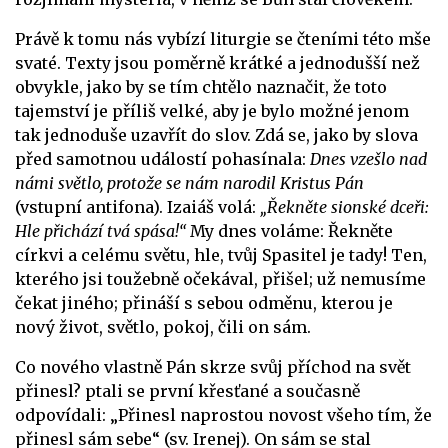
Právě k tomu nás vybízí liturgie se čteními této mše
svaté. Texty jsou poměrně krátké a jednodušší než
obvykle, jako by se tím chtělo naznačit, že toto
tajemství je příliš velké, aby je bylo možné jenom
tak jednoduše uzavřít do slov. Zdá se, jako by slova
před samotnou událostí pohasínala:
Dnes vzešlo nad
námi světlo, protože se nám narodil Kristus Pán
(vstupní antifona). Izaiáš volá:
„Řekněte sionské dceři:
Hle přichází tvá spása!“
My dnes voláme: Řekněte
církvi a celému světu, hle, tvůj Spasitel je tady! Ten,
kterého jsi toužebně očekával, přišel; už nemusíme
čekat jiného; přináší s sebou odměnu, kterou je
nový život, světlo, pokoj, čili on sám.
Co nového vlastně Pán skrze svůj příchod na svět
přinesl? ptali se první křesťané a současně
odpovídali: „Přinesl naprostou novost všeho tím, že
přinesl sám sebe“ (sv. Irenej). On sám se stal