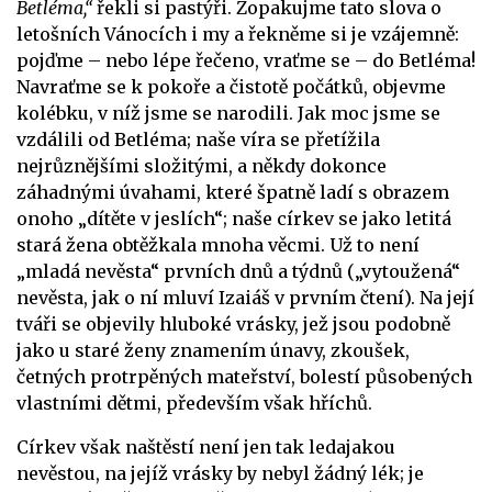
Betléma,“
řekli si pastýři. Zopakujme tato slova o
letošních Vánocích i my a řekněme si je vzájemně:
pojďme – nebo lépe řečeno, vraťme se – do Betléma!
Navraťme se k pokoře a čistotě počátků, objevme
kolébku, v níž jsme se narodili. Jak moc jsme se
vzdálili od Betléma; naše víra se přetížila
nejrůznějšími složitými, a někdy dokonce
záhadnými úvahami, které špatně ladí s obrazem
onoho „dítěte v jeslích“; naše církev se jako letitá
stará žena obtěžkala mnoha věcmi. Už to není
„mladá nevěsta“ prvních dnů a týdnů („vytoužená“
nevěsta, jak o ní mluví Izaiáš v prvním čtení). Na její
tváři se objevily hluboké vrásky, jež jsou podobně
jako u staré ženy znamením únavy, zkoušek,
četných protrpěných mateřství, bolestí působených
vlastními dětmi, především však hříchů.
Církev však naštěstí není jen tak ledajakou
nevěstou, na jejíž vrásky by nebyl žádný lék; je