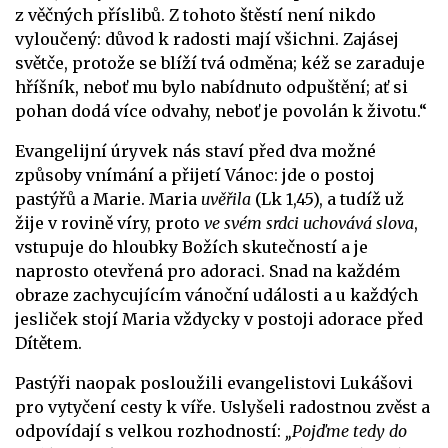
z věčných příslibů. Z tohoto štěstí není nikdo
vyloučený: důvod k radosti mají všichni. Zajásej
světče, protože se blíží tvá odměna; kéž se zaraduje
hříšník, neboť mu bylo nabídnuto odpuštění; ať si
pohan dodá více odvahy, neboť je povolán k životu.“
Evangelijní úryvek nás staví před dva možné
způsoby vnímání a přijetí Vánoc: jde o postoj
pastýřů a Marie. Maria
uvěřila
(Lk 1,45), a tudíž už
žije v rovině víry, proto
ve svém srdci uchovává slova
,
vstupuje do hloubky Božích skutečností a je
naprosto otevřená pro adoraci. Snad na každém
obraze zachycujícím vánoční události a u každých
jesliček stojí Maria vždycky v postoji adorace před
Dítětem.
Pastýři naopak posloužili evangelistovi Lukášovi
pro vytyčení cesty k víře. Uslyšeli radostnou zvěst a
odpovídají s velkou rozhodností:
„Pojďme tedy do