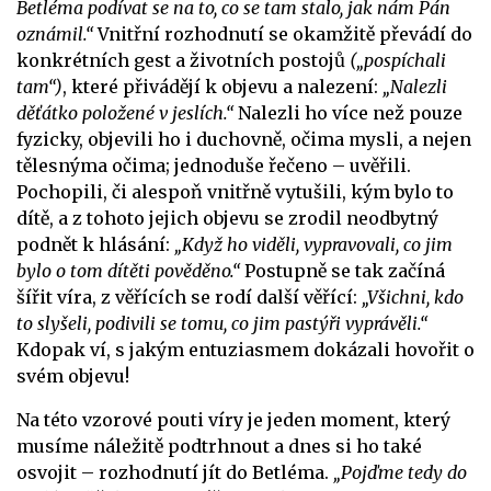
Betléma podívat se na to, co se tam stalo, jak nám Pán
oznámil.“
Vnitřní rozhodnutí se okamžitě převádí do
konkrétních gest a životních postojů
(„pospíchali
tam“)
, které přivádějí k objevu a nalezení:
„Nalezli
děťátko položené v jeslích.“
Nalezli ho více než pouze
fyzicky, objevili ho i duchovně, očima mysli, a nejen
tělesnýma očima; jednoduše řečeno – uvěřili.
Pochopili, či alespoň vnitřně vytušili, kým bylo to
dítě, a z tohoto jejich objevu se zrodil neodbytný
podnět k hlásání:
„Když ho viděli, vypravovali, co jim
bylo o tom dítěti pověděno.“
Postupně se tak začíná
šířit víra, z věřících se rodí další věřící:
„Všichni, kdo
to slyšeli, podivili se tomu, co jim pastýři vyprávěli.“
Kdopak ví, s jakým entuziasmem dokázali hovořit o
svém objevu!
Na této vzorové pouti víry je jeden moment, který
musíme náležitě podtrhnout a dnes si ho také
osvojit – rozhodnutí jít do Betléma.
„Pojďme tedy do