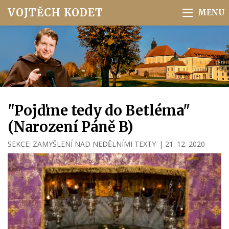
VOJTĚCH KODET
"Pojďme tedy do Betléma"
(Narození Páně B)
SEKCE:
ZAMYŠLENÍ NAD NEDĚLNÍMI TEXTY
|
21. 12. 2020