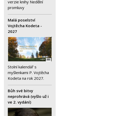
verzie knihy Nedělní
promluvy
Malá poselství
Vojtěcha Kodeta -
2027
Stolní kalendář s
myšlenkami P. Vojtěcha
Kodeta na rok 2027.
Bůh své bitvy
neprohrává (vyšlo už i
ve 2. vydání)