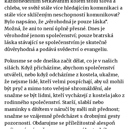
každonedělním setkáváním kolem stolu slova a
chleba, ve světě stále více hledajícím komunikaci a
stále více sklíčeným neschopností komunikovat?
Bylo napsáno, že „věrohodná je pouze láska“.
Možná, že ani to není úplně přesné. Dnes je
věrohodné jenom společenství; pouze bratrská
láska stávající se společenstvím je skutečně
důvěryhodná a podává svědectví o evangeliu.
Pokusme se ode dneška začít dělat, co je v našich
silách. Když přicházíme, abychom společenství
utvářeli, nebo když odcházíme z kostela, ukažme,
že nejsme lidé, kteří velmi pospíchají, aby už mohli
být pryč a mimo toto veřejné shromáždění, ale
snažme se být lidmi, kteří vycházejí z kostela jako z
rodinného společenství. Starší, slabší nebo
maminky s dítětem v náručí by měli mít přednost;
snažme se vzájemně předcházet s drobnými gesty
pozornosti. Obdarujme se příležitostně alespoň