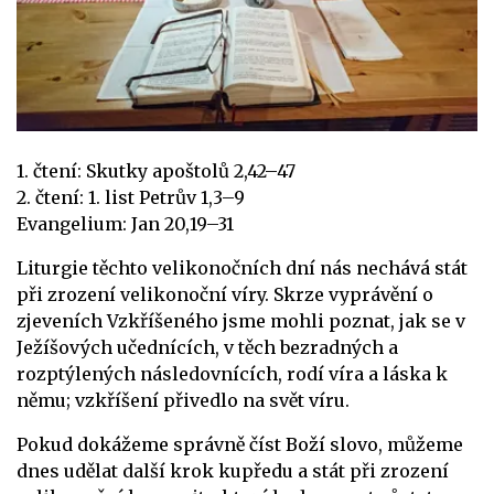
1. čtení: Skutky apoštolů 2,42–47
2. čtení: 1. list Petrův 1,3–9
Evangelium: Jan 20,19–31
Liturgie těchto velikonočních dní nás nechává stát
při zrození velikonoční víry. Skrze vyprávění o
zjeveních Vzkříšeného jsme mohli poznat, jak se v
Ježíšových učednících, v těch bezradných a
rozptýlených následovnících, rodí víra a láska k
němu; vzkříšení přivedlo na svět víru.
Pokud dokážeme správně číst Boží slovo, můžeme
dnes udělat další krok kupředu a stát při zrození