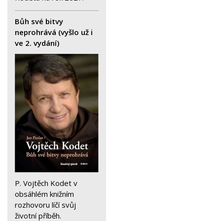
Bůh své bitvy
neprohrává (vyšlo už i
ve 2. vydání)
P. Vojtěch Kodet v
obsáhlém knižním
rozhovoru líčí svůj
životní příběh.