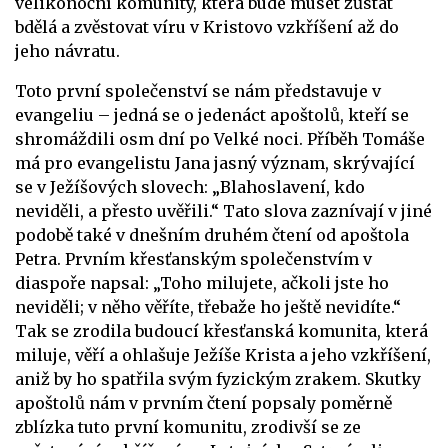
velikonoční komunity, která bude muset zůstat
bdělá a zvěstovat víru v Kristovo vzkříšení až do
jeho návratu.
Toto první společenství se nám představuje v
evangeliu – jedná se o jedenáct apoštolů, kteří se
shromáždili osm dní po Velké noci. Příběh Tomáše
má pro evangelistu Jana jasný význam, skrývající
se v Ježíšových slovech: „Blahoslavení, kdo
neviděli, a přesto uvěřili.“ Tato slova zaznívají v jiné
podobě také v dnešním druhém čtení od apoštola
Petra. Prvním křesťanským společenstvím v
diaspoře napsal: „Toho milujete, ačkoli jste ho
neviděli; v něho věříte, třebaže ho ještě nevidíte.“
Tak se zrodila budoucí křesťanská komunita, která
miluje, věří a ohlašuje Ježíše Krista a jeho vzkříšení,
aniž by ho spatřila svým fyzickým zrakem. Skutky
apoštolů nám v prvním čtení popsaly poměrně
zblízka tuto první komunitu, zrodivší se ze