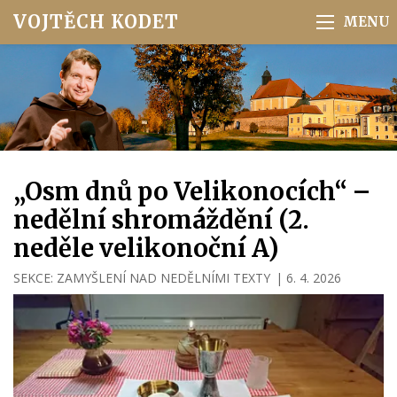
VOJTĚCH KODET
„Osm dnů po Velikonocích“ –
nedělní shromáždění (2.
neděle velikonoční A)
SEKCE:
ZAMYŠLENÍ NAD NEDĚLNÍMI TEXTY
|
6. 4. 2026