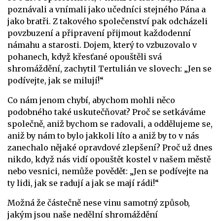
poznávali a vnímali jako učedníci stejného Pána a
jako bratři. Z takového společenství pak odcházeli
povzbuzení a připravení přijmout každodenní
námahu a starosti. Dojem, který to vzbuzovalo v
pohanech, když křesťané opouštěli svá
shromáždění, zachytil Tertulián ve slovech: „Jen se
podívejte, jak se milují!“
Co nám jenom chybí, abychom mohli něco
podobného také uskutečňovat? Proč se setkáváme
společně, aniž bychom se radovali, a oddělujeme se,
aniž by nám to bylo jakkoli líto a aniž by to v nás
zanechalo nějaké opravdové zlepšení? Proč už dnes
nikdo, když nás vidí opouštět kostel v našem městě
nebo vesnici, nemůže povědět: „Jen se podívejte na
ty lidi, jak se radují a jak se mají rádi!“
Možná že částečně nese vinu samotný způsob,
jakým jsou naše nedělní shromáždění