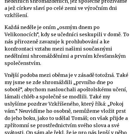
nedělních shromážděních, jež společně prožíváme
a jež církev slaví po celé zemi ve výročním dni
vzkříšení.
Každá neděle je oním „osmým dnem po
Velikonocích“, kdy se učedníci seskupili v domě. To
nás přirozeně zavazuje k prohlubování a ke
konfrontaci vztahu mezi našimi současnými
nedělními shromážděními a prvním křesťanským
společenstvím.
Vnější podoba mezi oběma je v zásadě totožná. Také
my jsme se zde shromáždili „prvního dne po
sobotě“, abychom naslouchali apoštolskému učení,
lámali chléb a společně se modlili. Také my
uslyšíme pozdrav Vzkříšeného, který říká: „Pokoj
vám.“ Neuvidíme ho osobně, nemůžeme vložit prst
do jeho boku, jako to udělal Tomáš; on však přijde a
zpřítomní se prostřednictvím svého slova a své
svátosti. On sám ale řekl, že je pro nás lepší v něho