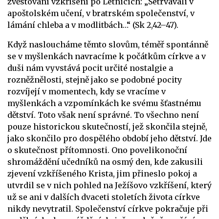
zvěstování vzkříšení po Letnicích: „Setrvávali v
apoštolském učení, v bratrském společenství, v
lámání chleba a v modlitbách…“ (Sk 2,42–47).
Když nasloucháme těmto slovům, téměř spontánně
se v myšlenkách navracíme k počátkům církve a v
duši nám vyvstává pocit určité nostalgie a
rozněžnělosti, stejně jako se podobné pocity
rozvíjejí v momentech, kdy se vracíme v
myšlenkách a vzpomínkách ke svému šťastnému
dětství. Toto však není správné. To všechno není
pouze historickou skutečností, jež skončila stejně,
jako skončilo pro dospělého období jeho dětství. Jde
o skutečnost přítomnosti. Ono povelikonoční
shromáždění učedníků na osmý den, kde zakusili
zjevení vzkříšeného Krista, jim přineslo pokoj a
utvrdil se v nich pohled na Ježíšovo vzkříšení, který
už se ani v dalších dvaceti stoletích života církve
nikdy nevytratil. Společenství církve pokračuje při