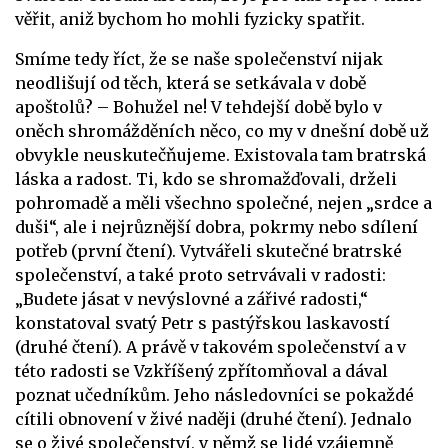
věřit, aniž bychom ho mohli fyzicky spatřit.
Smíme tedy říct, že se naše společenství nijak
neodlišují od těch, která se setkávala v době
apoštolů? – Bohužel ne! V tehdejší době bylo v
oněch shromážděních něco, co my v dnešní době už
obvykle neuskutečňujeme. Existovala tam bratrská
láska a radost. Ti, kdo se shromažďovali, drželi
pohromadě a měli všechno společné, nejen „srdce a
duši“, ale i nejrůznější dobra, pokrmy nebo sdílení
potřeb (první čtení). Vytvářeli skutečné bratrské
společenství, a také proto setrvávali v radosti:
„Budete jásat v nevýslovné a zářivé radosti,“
konstatoval svatý Petr s pastýřskou laskavostí
(druhé čtení). A právě v takovém společenství a v
této radosti se Vzkříšený zpřítomňoval a dával
poznat učedníkům. Jeho následovníci se pokaždé
cítili obnovení v živé naději (druhé čtení). Jednalo
se o živé společenství, v němž se lidé vzájemně