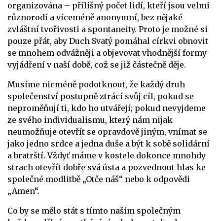
organizována – přílišný počet lidí, kteří jsou velmi
různorodí a víceméně anonymní, bez nějaké
zvláštní tvořivosti a spontaneity. Proto je možné si
pouze přát, aby Duch Svatý pomáhal církvi obnovit
se mnohem odvážněji a objevovat vhodnější formy
vyjádření v naší době, což se již částečně děje.
Musíme nicméně podotknout, že každý druh
společenství postupně ztrácí svůj cíl, pokud se
neproměňují ti, kdo ho utvářejí; pokud nevyjdeme
ze svého individualismu, který nám nijak
neumožňuje otevřít se opravdově jiným, vnímat se
jako jedno srdce a jedna duše a být k sobě solidární
a bratrští. Vždyť máme v kostele dokonce mnohdy
strach otevřít dobře svá ústa a pozvednout hlas ke
společné modlitbě „Otče náš“ nebo k odpovědi
„Amen“.
Co by se mělo stát s tímto naším společným