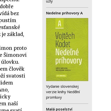
uzly
 dobře
Nedelne prihovory A
vídá bez
spustím
řesťanské
 je základ,
 Šimon proto
je Šimonovi
 úlovku.
jsem člověk
oží svatosti
 lidem
Vydanie slovenskej
Ano,
verzie knihy Nedělní
ticky
promluvy
kem naší
Malá poselství
jsme svatí…