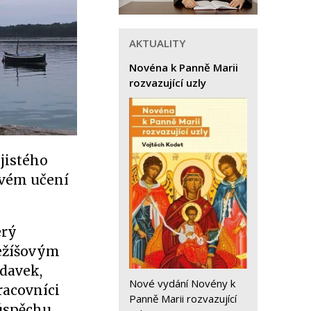
AKTUALITY
Novéna k Panně Marii
rozvazující uzly
 jistého
svém učení
erý
Ježíšovým
adavek,
Nové vydání Novény k
racovníci
Panně Marii rozvazující
úspěchu.