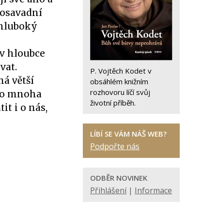
dosavadní
 hluboký
v hloubce
vat.
P. Vojtěch Kodet v
má větší
obsáhlém knižním
rozhovoru líčí svůj
 i o mnoha
životní příběh.
it i o nás,
LÍBÍ SE VÁM NÁŠ WEB?
Podpořte nás
ODBĚR NOVINEK
Přihlášení
|
Informace