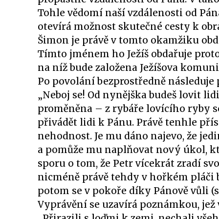
Tohle vědomí naší vzdálenosti od Pán
otevírá možnost skutečné cesty k obrá
Šimon je právě v tomto okamžiku obd
Tímto jménem ho Ježíš obdařuje proto,
na níž bude založena Ježíšova komunita
Po povolání bezprostředně následuje p
„Neboj se! Od nynějška budeš lovit lidi“
proměněna – z rybáře lovícího ryby se 
přivádět lidi k Pánu. Právě tenhle př
nehodnost. Je mu dáno najevo, že jed
a pomůže mu naplňovat nový úkol, kter
sporu o tom, že Petr vícekrát zradí sv
nicméně právě tehdy v hořkém pláči b
potom se v pokoře díky Pánově vůli (sro
Vyprávění se uzavírá poznámkou, jež v
„Přirazili s loďmi k zemi, nechali všeho 