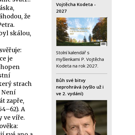
Vojtěcha Kodeta -
áska,
2027
náhodou, že
etra.
byl skálou,
svěřuje:
Stolní kalendář s
ce je
myšlenkami P. Vojtěcha
Kodeta na rok 2027.
schopen
stní
Bůh své bitvy
kerý strach
neprohrává (vyšlo už i
. Není
ve 2. vydání)
át zapře,
54–62). A
 ve víře.
ověka:
ají své ano a