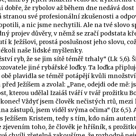
mi dobře, že rybolov až během dne nedává dost
stranou své profesionální zkušenosti a odpo
opotili, a nic jsme nechytili. Ale na tvé slovo 
ádný projev důvěry, v němž se zračí podstata k
í k Ježíšovi, prostá poslušnost jeho slovu, což
kékoli naše lidské myšlenky.
tví ryb, že se jim sítě téměř trhaly“ (Lk 5,6).
zovatele jiné rybářské loďky. Ta loďka připlu
bě plavidla se téměř potápějí kvůli množství
 před Ježíšem a zvolal: „Pane, odejdi ode mě: 
st, kterou udělal Izaiáš tváří v tvář prožitku B
 konec! Vždyť jsem člověk nečistých rtů, mezi
na zástupů, jsem viděl svýma očima“ (Iz 6,5). 
s Ježíšem Kristem, tedy s tím, kdo nám auten
se zjevením toho, že člověk je hříšník, s prožit
vé chvíli zřetelně zakoušíme, že rozhodně ne