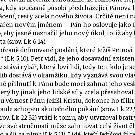
a, kdy současně působí předcházející Pánova l
cení, cesty zcela nového života. Určitě není 
ařen novým jménem – Pán ho oslovuje jako P
 aby jasně naznačil jeho nový úkol, totiž aby 
 (srov. Lk 6,14).
řesně definované poslání, které Ježíš Petrovi 
 (Lk 5,10). Petr vidí, že jeho dosavadní existen
stává rybář, který loví lidi, tedy ten, kdo je 
íslib dostává v okamžiku, kdy vyznává svou vla
ině přilnutí k Pánu bude moci zahnat jeho veš
ý by jinak jeho lidské síly zcela přesahoval
ou věrnost Pánu Ježíši Kristu, dokonce ho třikr
ude schopen skutečného pokání (srov. Lk 22,
v. Lk 22,32) vrátí k tomu, aby utvrzoval bratry
e své stručnosti může zahrnovat celý život čl
a šli za ním“ (Lk 5,11). Lidé, kteří Ježíšovi řík