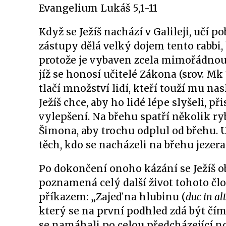
Evangelium Lukáš 5,1-11
Když se Ježíš nachází v Galileji, učí 
zástupy dělá velký dojem tento rabbi, 
protože je vybaven zcela mimořádnou a
jíž se honosí učitelé Zákona (srov. Mk 
tlačí množství lidí, kteří touží mu na
Ježíš chce, aby ho lidé lépe slyšeli, 
vylepšení. Na břehu spatří několik ryb
Šimona, aby trochu odplul od břehu. 
těch, kdo se nacházeli na břehu jezera
Po dokončení onoho kázání se Ježíš o
poznamená celý další život tohoto č
příkazem: „Zajeď na hlubinu (
duc in a
který se na první podhled zdá být čí
se namáhali po celou předcházející n