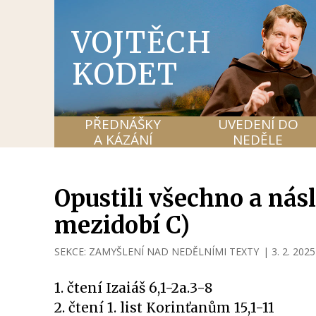
VOJTĚCH
KODET
PŘEDNÁŠKY
UVEDENÍ DO
A KÁZÁNÍ
NEDĚLE
Opustili všechno a násl
mezidobí C)
SEKCE:
ZAMYŠLENÍ NAD NEDĚLNÍMI TEXTY
|
3. 2. 2025
1. čtení Izaiáš 6,1-2a.3-8
2. čtení 1. list Korinťanům 15,1-11