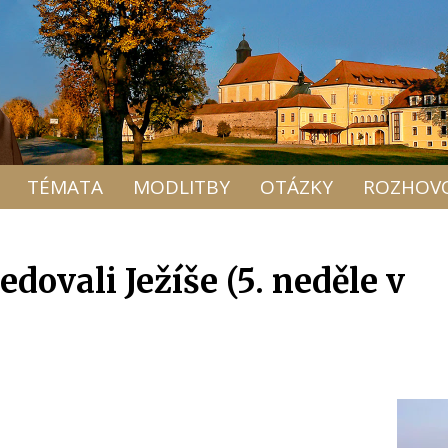
TÉMATA
MODLITBY
OTÁZKY
ROZHOV
edovali Ježíše (5. neděle v