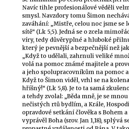
Navíc tihle profesionálové věděli vel
smysl. Navzdory tomu Šimon nechává 
zaváhání: „Mistře, celou noc jsme se l
sítě“ (Lk 5,5). Jedná se o zcela mimoř
víry, tedy důvěryplné a hluboké přilnut
který je pevnější a bezpečnější než ja
„Když to udělali, zahrnuli veliké množs
volá na pomoc známé majitele a provo
a jeho spolupracovníkům na pomoc a o
Když to Šimon viděl, vrhl se na kolena
hříšný!“ (Lk 5,8). Je to ta samá zkušeno
a tehdy zvolal: „Běda mně, je se mnou
nečistých rtů bydlím, a Krále, Hospodi
opravdové setkání člověka s Bohem a 
vyprávěl Boha (srov. Jan 1,18), splývá 
propastné vzdálenosti od Pána. V tako