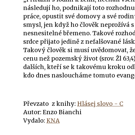
následují ho, podnikají toto rozhodn
práce, opustit své domovy a své rodiny
smysl, jen když ho člověk neprožívá 
nesnesitelné břemeno. Takové rozhod
srdce přijato jedině z nefalšované lás
Takový člověk si musí uvědomovat, že 
cenu než pozemský život (srov. Žl 63,4)
dalších, kteří se k takovému kroku odh
kdo dnes nasloucháme tomuto evange
Převzato z knihy:
Hlásej slovo - C
Autor: Enzo Bianchi
Vydalo:
KNA