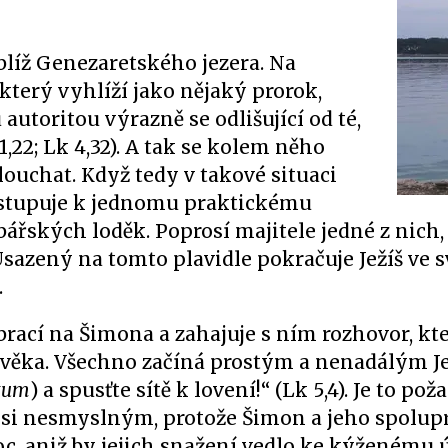
poblíž Genezaretského jezera. Na
který vyhlíží jako nějaký prorok,
utoritou výrazně se odlišující od té,
1,22; Lk 4,32). A tak se kolem něho
slouchat. Když tedy v takové situaci
přistupuje k jednomu praktickému
ářských loděk. Poprosí majitele jedné z nich,
Usazený na tomto plavidle pokračuje Ježíš ve 
.
brací na Šimona a zahajuje s ním rozhovor, kt
lověka. Všechno začíná prostým a nenadálým 
ltum
) a spusťte sítě k lovení!“ (Lk 5,4). Je to pož
msi nesmyslným, protože Šimon a jeho spolup
oc, aniž by jejich snažení vedlo ke kýženému 