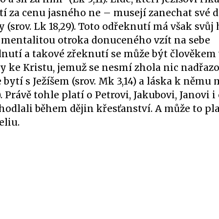
utí za cenu jasného ne – musejí zanechat své 
 (srov. Lk 18,29). Toto odřeknutí má však svůj
s mentalitou otroka donuceného vzít na sebe
nutí a takové zřeknutí se může být člověkem 
ky ke Kristu, jemuž se nesmí zhola nic nadřazo
bytí s Ježíšem (srov. Mk 3,14) a láska k němu 
. Právě tohle platí o Petrovi, Jakubovi, Janovi
odlali během dějin křesťanství. A může to plat
liu.