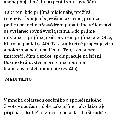
uschopňuje ho čelit utrpení i smrti (vv. 38n).
Také ten, kdo přijímá misionáře, prožívá
intenzivní spojení s Ježíšem a Otcem, protože
podle obecného přesvědčení panujícího v židovství
se vyslanec rovná vysílajícímu. Kdo přijme
misionáře, přijímá Ježíše a v něm přijímá také Otce,
který ho poslal (v. 40). Tak konkrétně projevuje víru
a pokornou oddanou lásku. Ten, kdo otevře
misionáři dům a srdce, spolupracuje na šíření
Božího království, a proto má podíl na
blahoslavenství misionáře (vv. 41n).
MEDITATIO
V mnoha oblastech osobního a společenského
života v současné době zakoušíme, jak obtížné je
přijímat „druhé“: cizince i souseda, starší rodiče