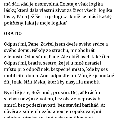
má dáti /dal je nesmyslná. Existuje však logika
lásky, která dala vlastní život za život všech, logika
lásky Pána Ježíše. To je logika, k níž se hlásí každý
pokřtěný. Jaká je moje logika?
ORATIO
Odpusť mi, Pane. Zavřel jsem dveře svého srdce a
svého domu. Někdy ze strachu, mnohokrát
z lenosti. Odpusť mi, Pane. Ale chtěl bych také říci:
Odpusť mi, bratře, sestro, že jsi u mně nenašel
místo pro odpočinek, bezpečné místo, kde by ses
mohl cítit doma. Ano, odpusťte mi. Vím, že je možné
žít jinak, šířit lásku, která by nasytila mnohé.
Nyní tě ještě, Bože můj, prosím: Dej, ať kráčím
s tebou novým životem, bez obav z nepravých
smrtí, bez podezíravosti, bez stavění barikád. Ať
důvěra a sdílení nezůstanou jen opakovanými
dobrými předsevzetími nebo chvilkovými