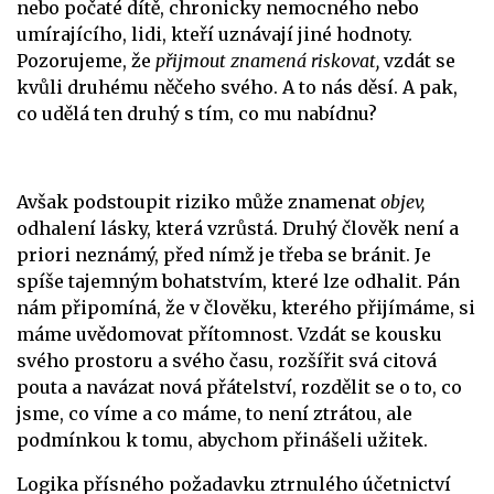
nebo počaté dítě, chronicky nemocného nebo
umírajícího, lidi, kteří uznávají jiné hodnoty.
Pozorujeme, že
přijmout znamená riskovat,
vzdát se
kvůli druhému něčeho svého. A to nás děsí. A pak,
co udělá ten druhý s tím, co mu nabídnu?
Avšak podstoupit riziko může znamenat
objev,
odhalení lásky, která vzrůstá. Druhý člověk není a
priori neznámý, před nímž je třeba se bránit. Je
spíše tajemným bohatstvím, které lze odhalit. Pán
nám připomíná, že v člověku, kterého přijímáme, si
máme uvědomovat přítomnost. Vzdát se kousku
svého prostoru a svého času, rozšířit svá citová
pouta a navázat nová přátelství, rozdělit se o to, co
jsme, co víme a co máme, to není ztrátou, ale
podmínkou k tomu, abychom přinášeli užitek.
Logika přísného požadavku ztrnulého účetnictví