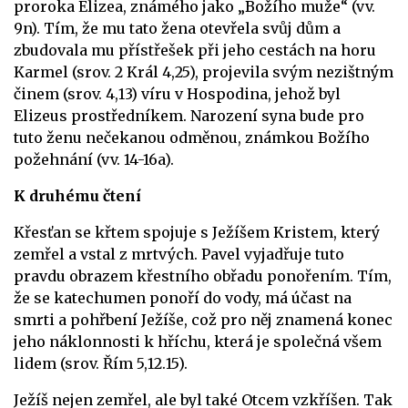
proroka Elizea, známého jako „Božího muže“ (vv.
9n). Tím, že mu tato žena otevřela svůj dům a
zbudovala mu přístřešek při jeho cestách na horu
Karmel (srov. 2 Král 4,25), projevila svým nezištným
činem (srov. 4,13) víru v Hospodina, jehož byl
Elizeus prostředníkem. Narození syna bude pro
tuto ženu nečekanou odměnou, známkou Božího
požehnání (vv. 14-16a).
K druhému čtení
Křesťan se křtem spojuje s Ježíšem Kristem, který
zemřel a vstal z mrtvých. Pavel vyjadřuje tuto
pravdu obrazem křestního obřadu ponořením. Tím,
že se katechumen ponoří do vody, má účast na
smrti a pohřbení Ježíše, což pro něj znamená konec
jeho náklonnosti k hříchu, která je společná všem
lidem (srov. Řím 5,12.15).
Ježíš nejen zemřel, ale byl také Otcem vzkříšen. Tak