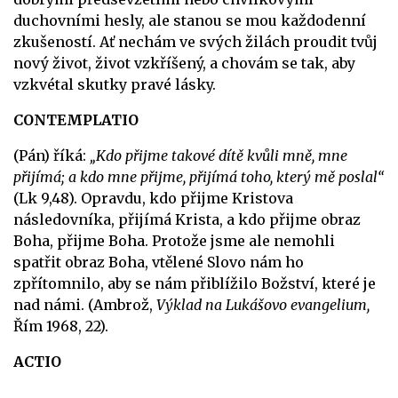
duchovními hesly, ale stanou se mou každodenní
zkušeností. Ať nechám ve svých žilách proudit tvůj
nový život, život vzkříšený, a chovám se tak, aby
vzkvétal skutky pravé lásky.
CONTEMPLATIO
(Pán) říká:
„Kdo přijme takové dítě kvůli mně, mne
přijímá; a kdo mne přijme, přijímá toho, který mě poslal“
(Lk 9,48). Opravdu, kdo přijme Kristova
následovníka, přijímá Krista, a kdo přijme obraz
Boha, přijme Boha. Protože jsme ale nemohli
spatřit obraz Boha, vtělené Slovo nám ho
zpřítomnilo, aby se nám přiblížilo Božství, které je
nad námi. (Ambrož,
Výklad na Lukášovo evangelium,
Řím 1968, 22).
ACTIO