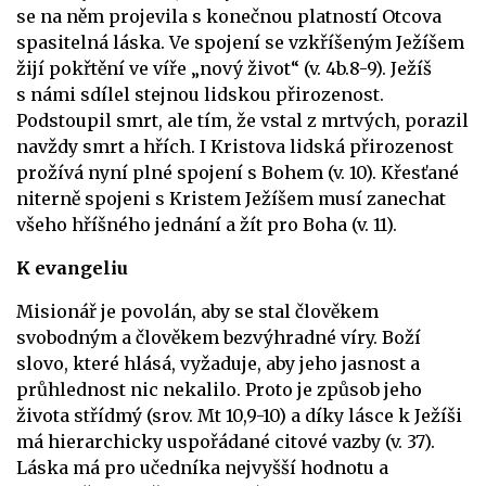
se na něm projevila s konečnou platností Otcova
spasitelná láska. Ve spojení se vzkříšeným Ježíšem
žijí pokřtění ve víře „nový život“ (v. 4b.8-9). Ježíš
s námi sdílel stejnou lidskou přirozenost.
Podstoupil smrt, ale tím, že vstal z mrtvých, porazil
navždy smrt a hřích. I Kristova lidská přirozenost
prožívá nyní plné spojení s Bohem (v. 10). Křesťané
niterně spojeni s Kristem Ježíšem musí zanechat
všeho hříšného jednání a žít pro Boha (v. 11).
K evangeliu
Misionář je povolán, aby se stal člověkem
svobodným a člověkem bezvýhradné víry. Boží
slovo, které hlásá, vyžaduje, aby jeho jasnost a
průhlednost nic nekalilo. Proto je způsob jeho
života střídmý (srov. Mt 10,9-10) a díky lásce k Ježíši
má hierarchicky uspořádané citové vazby (v. 37).
Láska má pro učedníka nejvyšší hodnotu a