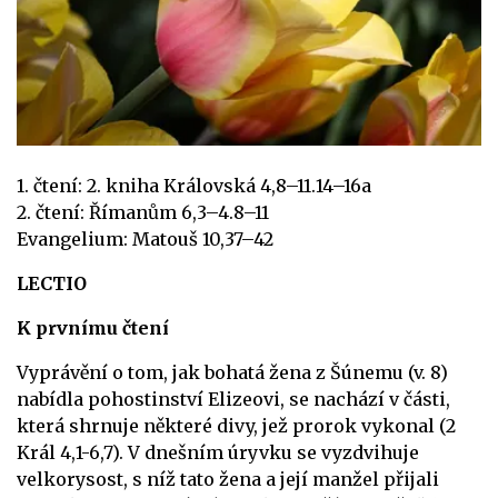
1. čtení: 2. kniha Královská 4,8–11.14–16a
2. čtení: Římanům 6,3–4.8–11
Evangelium: Matouš 10,37–42
LECTIO
K prvnímu čtení
Vyprávění o tom, jak bohatá žena z Šúnemu (v. 8)
nabídla pohostinství Elizeovi, se nachází v části,
která shrnuje některé divy, jež prorok vykonal (2
Král 4,1-6,7). V dnešním úryvku se vyzdvihuje
velkorysost, s níž tato žena a její manžel přijali