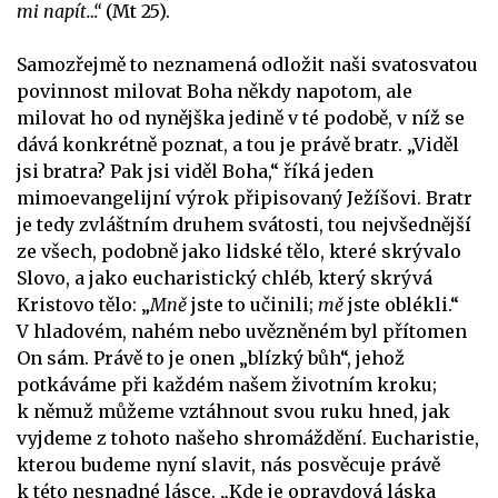
mi napít…“
(Mt 25).
Samozřejmě to neznamená odložit naši svatosvatou
povinnost milovat Boha někdy napotom, ale
milovat ho od nynějška jedině v té podobě, v níž se
dává konkrétně poznat, a tou je právě bratr. „Viděl
jsi bratra? Pak jsi viděl Boha,“ říká jeden
mimoevangelijní výrok připisovaný Ježíšovi. Bratr
je tedy zvláštním druhem svátosti, tou nejvšednější
ze všech, podobně jako lidské tělo, které skrývalo
Slovo, a jako eucharistický chléb, který skrývá
Kristovo tělo: „
Mně
jste to učinili;
mě
jste oblékli.“
V hladovém, nahém nebo uvězněném byl přítomen
On sám. Právě to je onen „blízký bůh“, jehož
potkáváme při každém našem životním kroku;
k němuž můžeme vztáhnout svou ruku hned, jak
vyjdeme z tohoto našeho shromáždění. Eucharistie,
kterou budeme nyní slavit, nás posvěcuje právě
k této nesnadné lásce. „Kde je opravdová láska