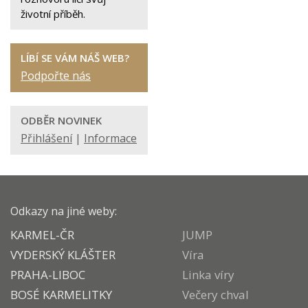
životní příběh.
LÍBÍ SE VÁM NÁŠ WEB?
Podpořte nás
ODBĚR NOVINEK
Přihlášení
|
Informace
Odkazy na jiné weby:
KARMEL-ČR
JUMP
VYDERSKÝ KLÁŠTER
Víra
PRAHA-LIBOC
Linka víry
BOSÉ KARMELITKY
Večery chval