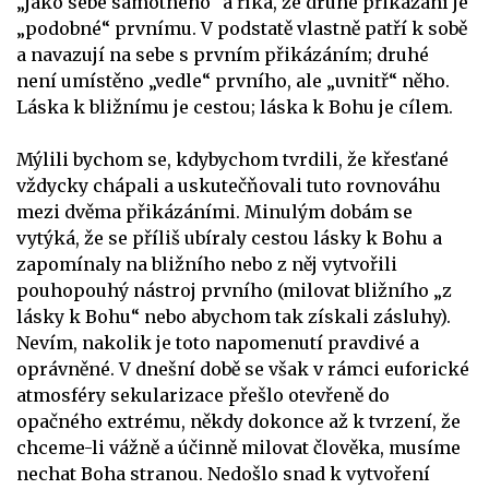
„jako sebe samotného“ a říká, že druhé přikázání je
„podobné“ prvnímu. V podstatě vlastně patří k sobě
a navazují na sebe s prvním přikázáním; druhé
není umístěno „vedle“ prvního, ale „uvnitř“ něho.
Láska k bližnímu je cestou; láska k Bohu je cílem.
Mýlili bychom se, kdybychom tvrdili, že křesťané
vždycky chápali a uskutečňovali tuto rovnováhu
mezi dvěma přikázáními. Minulým dobám se
vytýká, že se příliš ubíraly cestou lásky k Bohu a
zapomínaly na bližního nebo z něj vytvořili
pouhopouhý nástroj prvního (milovat bližního „z
lásky k Bohu“ nebo abychom tak získali zásluhy).
Nevím, nakolik je toto napomenutí pravdivé a
oprávněné. V dnešní době se však v rámci euforické
atmosféry sekularizace přešlo otevřeně do
opačného extrému, někdy dokonce až k tvrzení, že
chceme-li vážně a účinně milovat člověka, musíme
nechat Boha stranou. Nedošlo snad k vytvoření