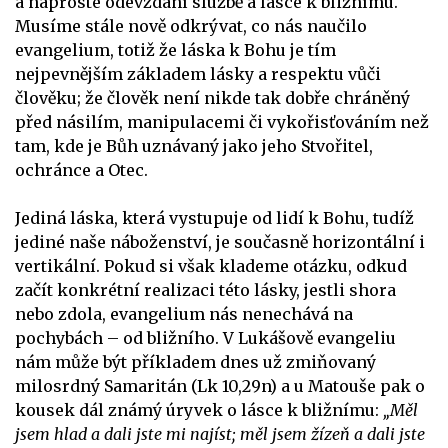
a naprosté odevzdání službě a lásce k bližnímu.
Musíme stále nově odkrývat, co nás naučilo
evangelium, totiž že láska k Bohu je tím
nejpevnějším základem lásky a respektu vůči
člověku; že člověk není nikde tak dobře chráněný
před násilím, manipulacemi či vykořisťováním než
tam, kde je Bůh uznávaný jako jeho Stvořitel,
ochránce a Otec.
Jediná láska, která vystupuje od lidí k Bohu, tudíž
jediné naše náboženství, je současně horizontální i
vertikální. Pokud si však klademe otázku, odkud
začít konkrétní realizaci této lásky, jestli shora
nebo zdola, evangelium nás nenechává na
pochybách – od bližního. V Lukášově evangeliu
nám může být příkladem dnes už zmiňovaný
milosrdný Samaritán (Lk 10,29n) a u Matouše pak o
kousek dál známý úryvek o lásce k bližnímu:
„Měl
jsem hlad a dali jste mi najíst; měl jsem žízeň a dali jste