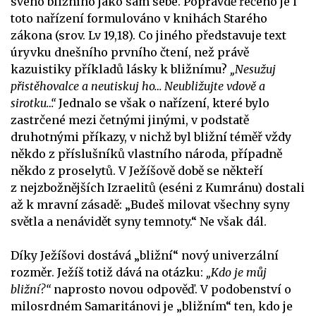
svého bližního jako sám sebe. Popravdě řečeno je i
toto nařízení formulováno v knihách Starého
zákona (srov. Lv 19,18). Co jiného představuje text
úryvku dnešního prvního čtení, než právě
kazuistiky příkladů lásky k bližnímu?
„Nesužuj
přistěhovalce a neutiskuj ho… Neubližujte vdově a
sirotku…“
Jednalo se však o nařízení, které bylo
zastrčené mezi četnými jinými, v podstatě
druhotnými příkazy, v nichž byl bližní téměř vždy
někdo z příslušníků vlastního národa, případně
někdo z proselytů. V Ježíšově době se někteří
z nejzbožnějších Izraelitů (eséni z Kumránu) dostali
až k mravní zásadě: „Budeš milovat všechny syny
světla a nenávidět syny temnoty.“ Ne však dál.
Díky Ježíšovi dostává „bližní“ nový univerzální
rozměr. Ježíš totiž dává na otázku:
„Kdo je můj
bližní?“
naprosto novou odpověď. V podobenství o
milosrdném Samaritánovi je „bližním“ ten, kdo je