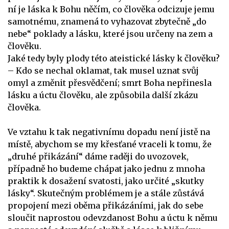
ní je láska k Bohu něčím, co člověka odcizuje jemu
samotnému, znamená to vyhazovat zbytečně „do
nebe“ poklady a lásku, které jsou určeny na zem a
člověku.
Jaké tedy byly plody této ateistické lásky k člověku?
– Kdo se nechal oklamat, tak musel uznat svůj
omyl a změnit přesvědčení; smrt Boha nepřinesla
lásku a úctu člověku, ale způsobila další zkázu
člověka.
Ve vztahu k tak negativnímu dopadu není jistě na
místě, abychom se my křesťané vraceli k tomu, že
„druhé přikázání“ dáme raději do uvozovek,
případně ho budeme chápat jako jednu z mnoha
praktik k dosažení svatosti, jako určité „skutky
lásky“. Skutečným problémem je a stále zůstává
propojení mezi oběma přikázáními, jak do sebe
sloučit naprostou odevzdanost Bohu a úctu k němu