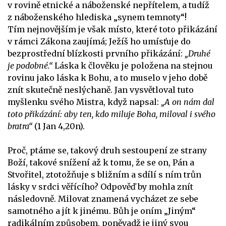
v rovině etnické a náboženské nepřítelem, a tudíž
z náboženského hlediska „synem temnoty“!
Tím nejnovějším je však místo, které toto přikázání
v rámci Zákona zaujímá; Ježíš ho umísťuje do
bezprostřední blízkosti prvního přikázání:
„Druhé
je podobné.“
Láska k člověku je položena na stejnou
rovinu jako láska k Bohu, a to muselo v jeho době
znít skutečně neslýchaně. Jan vysvětloval tuto
myšlenku svého Mistra, když napsal:
„A on nám dal
toto přikázání: aby ten, kdo miluje Boha, miloval i svého
bratra“
(1 Jan 4,20n).
Proč, ptáme se, takový druh sestoupení ze strany
Boží, takové snížení až k tomu, že se on, Pán a
Stvořitel, ztotožňuje s bližním a sdílí s ním trůn
lásky v srdci věřícího? Odpověď by mohla znít
následovně. Milovat znamená vycházet ze sebe
samotného a jít k jinému. Bůh je oním „Jiným“
radikálním způsobem, poněvadž je jiný svou