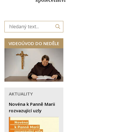
VIDEOÚVOD DO NEDĚLE
AKTUALITY
Novéna k Panně Marii
rozvazující uzly