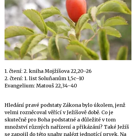
1. čtení: 2. kniha Mojžíšova 22,20–26
2. čtení: 1. list Soluňanům 1,5c–10
Evangelium: Matouš 22,34–40
Hledání pravé podstaty Zákona bylo úkolem, jenž
velmi rozněcoval věřící v Ježíšově době. Co je
skutečně pro Boha podstatné a důležité v tom
množství různých nařízení a přikázání? Také Ježíš
se zapojil do této snahy nalézt jednotící prvek. Na