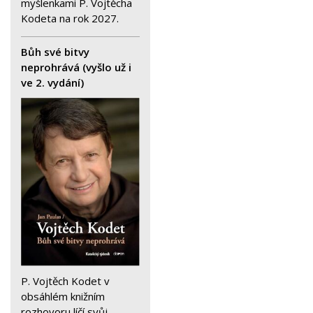
myšlenkami P. Vojtěcha
Kodeta na rok 2027.
Bůh své bitvy
neprohrává (vyšlo už i
ve 2. vydání)
P. Vojtěch Kodet v
obsáhlém knižním
rozhovoru líčí svůj