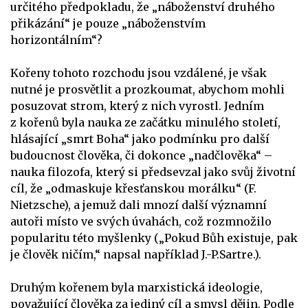
určitého předpokladu, že „náboženství druhého
přikázání“ je pouze „náboženstvím
horizontálním“?
Kořeny tohoto rozchodu jsou vzdálené, je však
nutné je prosvětlit a prozkoumat, abychom mohli
posuzovat strom, který z nich vyrostl. Jedním
z kořenů byla nauka ze začátku minulého století,
hlásající „smrt Boha“ jako podmínku pro další
budoucnost člověka, či dokonce „nadčlověka“ –
nauka filozofa, který si předsevzal jako svůj životní
cíl, že „odmaskuje křesťanskou morálku“ (F.
Nietzsche), a jemuž dali mnozí další významní
autoři místo ve svých úvahách, což rozmnožilo
popularitu této myšlenky („Pokud Bůh existuje, pak
je člověk ničím,“ napsal například J.-P.Sartre.).
Druhým kořenem byla marxistická ideologie,
považující člověka za jediný cíl a smysl dějin. Podle