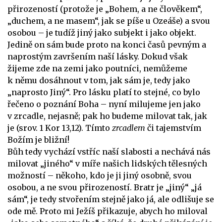
přirozeností (protože je „Bohem, a ne člověkem“,
„duchem, a ne masem“, jak se píše u Ozeáše) a svou
osobou – je tudíž jiný jako subjekt i jako objekt.
Jedině on sám bude proto na konci časů pevným a
naprostým završením naší lásky. Dokud však
žijeme zde na zemi jako poutníci, nemůžeme
k němu dosáhnout v tom, jak sám je, tedy jako
„naprosto Jiný“. Pro lásku platí to stejné, co bylo
řečeno o poznání Boha – nyní milujeme jen jako
v zrcadle, nejasně; pak ho budeme milovat tak, jak
je (srov. 1 Kor 13,12). Tímto
zrcadlem
či tajemstvím
Božím je bližní!
Bůh tedy vychází vstříc naší slabosti a nechává nás
milovat „jiného“ v míře našich lidských tělesných
možností – někoho, kdo je ji jiný osobně, svou
osobou, a ne svou přirozeností. Bratr je „jiný“ „já
sám“, je tedy stvořením stejně jako já, ale odlišuje se
ode mě. Proto mi Ježíš přikazuje, abych ho miloval