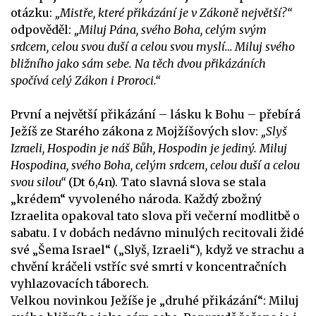
otázku:
„Mistře, které přikázání je v Zákoně největší?“
odpověděl:
„Miluj Pána, svého Boha, celým svým
srdcem, celou svou duší a celou svou myslí… Miluj svého
bližního jako sám sebe. Na těch dvou přikázáních
spočívá celý Zákon i Proroci.“
První a největší přikázání – lásku k Bohu – přebírá
Ježíš ze Starého zákona z Mojžíšových slov:
„Slyš
Izraeli, Hospodin je náš Bůh, Hospodin je jediný. Miluj
Hospodina, svého Boha, celým srdcem, celou duší a celou
svou silou“
(Dt 6,4n). Tato slavná slova se stala
„krédem“ vyvoleného národa. Každý zbožný
Izraelita opakoval tato slova při večerní modlitbě o
sabatu. I v dobách nedávno minulých recitovali židé
své „Šema Israel“ („Slyš, Izraeli“), když ve strachu a
chvění kráčeli vstříc své smrti v koncentračních
vyhlazovacích táborech.
Velkou novinkou Ježíše je „druhé přikázání“: Miluj