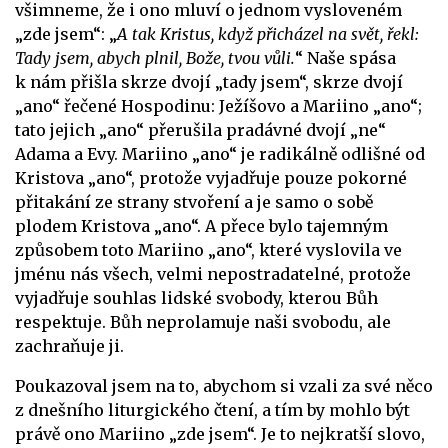
všimneme, že i ono mluví o jednom vysloveném
„zde jsem“: „
A tak Kristus, když přicházel na svět, řekl:
Tady jsem, abych plnil, Bože, tvou vůli.
“ Naše spása
k nám přišla skrze dvojí „tady jsem“, skrze dvojí
„ano“ řečené Hospodinu: Ježíšovo a Mariino „ano“;
tato jejich „ano“ přerušila pradávné dvojí „ne“
Adama a Evy. Mariino „ano“ je radikálně odlišné od
Kristova „ano“, protože vyjadřuje pouze pokorné
přitakání ze strany stvoření a je samo o sobě
plodem Kristova „ano“. A přece bylo tajemným
způsobem toto Mariino „ano“, které vyslovila ve
jménu nás všech, velmi nepostradatelné, protože
vyjadřuje souhlas lidské svobody, kterou Bůh
respektuje. Bůh neprolamuje naši svobodu, ale
zachraňuje ji.
Poukazoval jsem na to, abychom si vzali za své něco
z dnešního liturgického čtení, a tím by mohlo být
právě ono Mariino „zde jsem“. Je to nejkratší slovo,