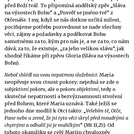
před Boží tvář. To připomíná andělský zpěv „Sláva
na výsostech Bohu“ a „Posvěť se jméno tvé“ z
Otčenáše. I my, když se nás dotkne určitá milost,
pociťujeme potřebu pozvednout se nade všechny
věci, zájmy a požadavky a poděkovat Bohu
samotnému za to, kým pro nás je, a ne za to, co nám
dává; za to, že existuje, „za jeho velikou slávu“, jak
shodně říkáme při zpěvu Gloria (Sláva na výsostech
Bohu).
Neboť shlédl na svou nepatrnou služebnici
: Maria
neopěvuje svou ctnost pokory; nejedná se zde o
subjektivní pokoru
, ale o
pokoru objektivní
, tedy o
skutečné nepatrnosti a bezvýznamnosti stvoření
před Bohem, které Maria uznává. Také Ježíš se
jednoho dne modlil k Otci takto: „
Velebím tě, Otče,
Pane nebe a země, že jsi tyto věci skryl před moudrými a
chytrými a odhalil jsi je maličkým
“
(Mt 11,25). Od
tohoto okamžiku se celý Mariin chvalozpěv