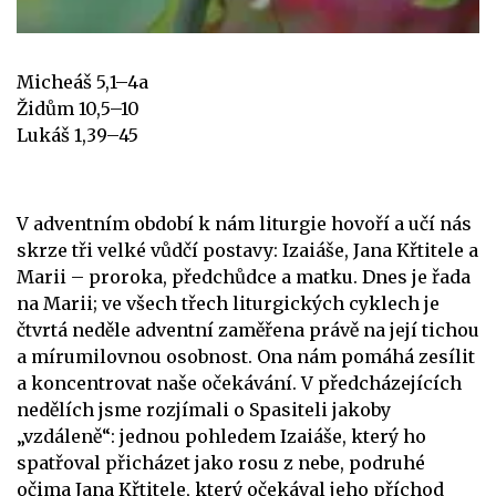
Micheáš 5,1–4a
Židům 10,5–10
Lukáš 1,39–45
V adventním období k nám liturgie hovoří a učí nás
skrze tři velké vůdčí postavy: Izaiáše, Jana Křtitele a
Marii – proroka, předchůdce a matku. Dnes je řada
na Marii; ve všech třech liturgických cyklech je
čtvrtá neděle adventní zaměřena právě na její tichou
a mírumilovnou osobnost. Ona nám pomáhá zesílit
a koncentrovat naše očekávání. V předcházejících
nedělích jsme rozjímali o Spasiteli jakoby
„vzdáleně“: jednou pohledem Izaiáše, který ho
spatřoval přicházet jako rosu z nebe, podruhé
očima Jana Křtitele, který očekával jeho příchod