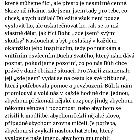
které můžeme říci, ale přesto je nesmírně cenné.
Skrze ně říkáme: zde jsem, jsem tady pro tebe, co
chceš, abych udělal? Důležité však není pouze
vyslovit ho, ale uskutečňovat ho. Jak se to má
vlastně dělat, jak říci Bohu „zde jsem“ svými
skutky? Naslouchat a být poslušný v každém
okamžiku jeho inspiracím, tedy pohnutkám a
vnitřním osvícením Ducha Svatého, který nám dává
poznat, pokud jsme pozorní, co po nás Bůh chce
právě v dané obtížné situaci. Pro Marii znamenalo
její „zde jsem“ vydat se na cestu ke své příbuzné,
která potřebovala pomoc a povzbuzení. Bůh k nám
promlouvá a volá nás v každé hodině dne; jednou,
abychom překonali nějaké rozpory, jindy, abychom
někomu věnovali pozornost, nebo abychom se
ztišili k modlitbě, abychom řekli nějaké slovo,
případně abychom zrovna mlčeli. Je potřeba,
abychom si zvykali naslouchat Bohu, který
vyslovuje naše jméno, abychom mu mohli