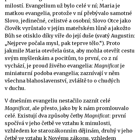
milostí. Evangelium už bylo celé v ní; Maria je
matkou evangelia, protože v ní přebývalo samotné
Slovo, jedinečné, celistvé a osobní; Slovo Otce jako
člověk vyrůstalo v jejím mateřském lůně a jakožto
Bůh se otisklo díky víře do její duše (svatý Augustin:
„Nejprve počala mysl, pak teprve tělo.“). Proto
jakmile Maria otevřela ústa, aby mohla otevřít cestu
svým myšlenkám a pocitům, to první, co z ní
vychází, je proud živého evangelia:
Magnificat
je
miniaturní podoba evangelia; zaznívají v něm
všechna blahoslavenství, zvláště to o chudých
v duchu.
V dnešním evangeliu nestačilo zaznít celé
Magnificat
, ale přesto, jako by k nám promlouvalo
celé. Existují dva způsoby četby
Magnificat
: první
spočívá v jeho četbě ve vztahu k minulosti,
vzhledem ke starozákonním dějinám, druhý v jeho
četbě ve vztahu k Novému zákonu, vzhledem