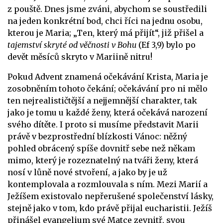
z pouště. Dnes jsme zváni, abychom se soustředili
na jeden konkrétní bod, chci říci na jednu osobu,
kterou je Maria; „Ten, který má přijít“, již přišel a
tajemství skryté od věčnosti v Bohu
(Ef 3,9) bylo po
devět měsíců skryto v Mariině nitru!
Pokud Advent znamená očekávání Krista, Maria je
zosobněním tohoto čekání; očekávání pro ni mělo
ten nejrealističtější a nejjemnější charakter, tak
jako je tomu u každé ženy, která očekává narození
svého dítěte. I proto si musíme představit Marii
právě v bezprostřední blízkosti Vánoc: něžný
pohled obrácený spíše dovnitř sebe než někam
mimo, který je rozeznatelný na tváři ženy, která
nosí v lůně nové stvoření, a jako by je už
kontemplovala a rozmlouvala s ním. Mezi Marií a
Ježíšem existovalo nepřerušené společenství lásky,
stejně jako v tom, kdo právě přijal eucharistii. Ježíš
přinášel evangelium své Matce zevnitř, svou