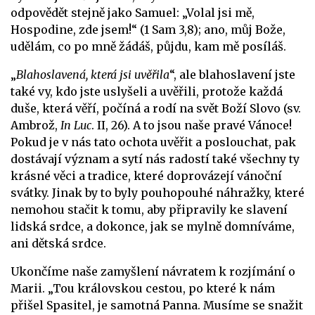
odpovědět stejně jako Samuel: „Volal jsi mě,
Hospodine, zde jsem!“ (1 Sam 3,8); ano, můj Bože,
udělám, co po mně žádáš, půjdu, kam mě posíláš.
„
Blahoslavená, která jsi uvěřila
“, ale blahoslavení jste
také vy, kdo jste uslyšeli a uvěřili, protože každá
duše, která věří, počíná a rodí na svět Boží Slovo (sv.
Ambrož,
In Luc
. II, 26). A to jsou naše pravé Vánoce!
Pokud je v nás tato ochota uvěřit a poslouchat, pak
dostávají význam a sytí nás radostí také všechny ty
krásné věci a tradice, které doprovázejí vánoční
svátky. Jinak by to byly pouhopouhé náhražky, které
nemohou stačit k tomu, aby připravily ke slavení
lidská srdce, a dokonce, jak se mylně domníváme,
ani dětská srdce.
Ukončíme naše zamyšlení návratem k rozjímání o
Marii. „Tou královskou cestou, po které k nám
přišel Spasitel, je samotná Panna. Musíme se snažit