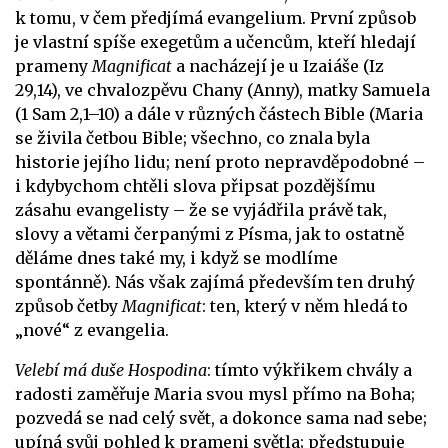
k tomu, v čem předjímá evangelium. První způsob
je vlastní spíše exegetům a učencům, kteří hledají
prameny
Magnificat
a nacházejí je u Izaiáše (Iz
29,14), ve chvalozpěvu Chany (Anny), matky Samuela
(1 Sam 2,1–10) a dále v různých částech Bible (Maria
se živila četbou Bible; všechno, co znala byla
historie jejího lidu; není proto nepravděpodobné –
i kdybychom chtěli slova připsat pozdějšímu
zásahu evangelisty – že se vyjádřila právě tak,
slovy a větami čerpanými z Písma, jak to ostatně
děláme dnes také my, i když se modlíme
spontánně). Nás však zajímá především ten druhý
způsob četby
Magnificat
: ten, který v něm hledá to
„nové“ z evangelia.
Velebí má duše Hospodina
: tímto výkřikem chvály a
radosti zaměřuje Maria svou mysl přímo na Boha;
pozvedá se nad celý svět, a dokonce sama nad sebe;
upíná svůj pohled k prameni světla; předstupuje