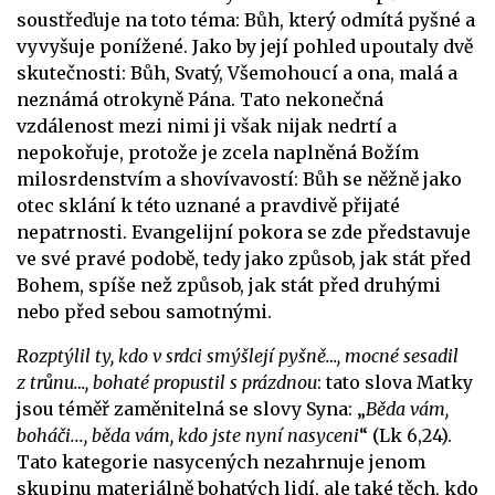
soustřeďuje na toto téma: Bůh, který odmítá pyšné a
vyvyšuje ponížené. Jako by její pohled upoutaly dvě
skutečnosti: Bůh, Svatý, Všemohoucí a ona, malá a
neznámá otrokyně Pána. Tato nekonečná
vzdálenost mezi nimi ji však nijak nedrtí a
nepokořuje, protože je zcela naplněná Božím
milosrdenstvím a shovívavostí: Bůh se něžně jako
otec sklání k této uznané a pravdivě přijaté
nepatrnosti. Evangelijní pokora se zde představuje
ve své pravé podobě, tedy jako způsob, jak stát před
Bohem, spíše než způsob, jak stát před druhými
nebo před sebou samotnými.
Rozptýlil ty, kdo v srdci smýšlejí pyšně…, mocné sesadil
z trůnu…, bohaté propustil s prázdnou
: tato slova Matky
jsou téměř zaměnitelná se slovy Syna: „
Běda vám,
boháči..., běda vám, kdo jste nyní nasyceni
“ (Lk 6,24).
Tato kategorie nasycených nezahrnuje jenom
skupinu materiálně bohatých lidí, ale také těch, kdo