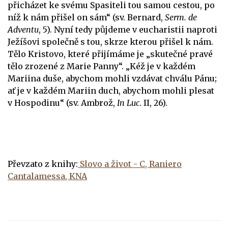
přicházet ke svému Spasiteli tou samou cestou, po
níž k nám přišel on sám“ (sv. Bernard,
Serm. de
Adventu
, 5). Nyní tedy půjdeme v eucharistii naproti
Ježíšovi společně s tou, skrze kterou přišel k nám.
Tělo Kristovo, které přijímáme je „skutečné pravé
tělo zrozené z Marie Panny“. „Kéž je v každém
Mariina duše, abychom mohli vzdávat chválu Pánu;
ať je v každém Mariin duch, abychom mohli plesat
v Hospodinu“ (sv. Ambrož,
In Luc
. II, 26).
Převzato z knihy:
Slovo a život - C, Raniero
Cantalamessa, KNA