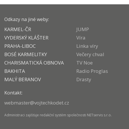
Odkazy na jiné weby:
KARMEL-ČR
JUMP
VYDERSKÝ KLÁŠTER
Víra
PRAHA-LIBOC
Linka víry
BOSÉ KARMELITKY
Večery chval
CHARISMATICKÁ OBNOVA
TV Noe
BAKHITA
Radio Proglas
MALÝ BERANOV
Drasty
Kontakt:
webmaster@vojtechkodet.cz
Administraci zajišťuje
redakční systém
společnosti
NETservis s.r.o.