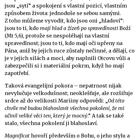
jsou „sytí“ a spokojení s vlastní pozicí, vlastním
způsobem života: jednoduše se sebou samými.
Z toho můžeme vyvodit, kdo jsou oni „hladoví“:
jsou to ti, kdo
mají hlad a žízeň po spravedlnosti
Boží
(Mt 5,6), protože se nespoléhají na vlastní
spravedlnost; jsou to ti, kdo mají oči upřeny na
Pána, aniž by jejich ruce zůstaly nečinné, a dělají, co
je v jejich silách a moci, aby naplnili Otcovu vůli a
zabezpečili si i materiální pokrm, když ho mají
zapotřebí.
Taková evangelijní pokora – nepatrnost nijak
nevylučuje velkodušnost; neoklešťuje, ale rozšiřuje
srdce až do velikosti Mariiny odpovědi: „
Od této
chvíle mě budou blahoslavit všechna pokolení, že mi
učinil veliké věci ten, který je mocný
.“ A tak se také
stalo, všechna pokolení ji blahoslaví.
Magnificat
hovoří především o Bohu, o jeho stylu a