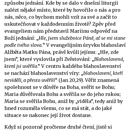
způsobu jednání. Kde by se dalo v dnešní liturgii
nalézt nějaké místo, které by hovořilo o nás a pro
nás, něco, co bychom mohli vzít za své a začít to
uskutečňovat v každodenním životě? Zpěv před
evangeliem nám představil Mariinu odpověď na
Boží jednání: „
Hle, jsem služebnice Páně, ať se mi stane
podle tvého slova.
“ V evangelijním úryvku blahoslaví
Alžběta Matku Pána, právě kvůli jejímu: „Hle, zde
jsem“, které vyslovila při Zvěstování: „
Blahoslavená,
která jsi uvěřila
.“ V centru každého blahoslavenství
se nachází blahoslavenství víry: „
blahoslavení, kteří
neviděli, a přesto uvěřili
“ (Jan 20,29). Věřit znamená
spolehnout se v důvěře na Boha, svěřit se Bohu;
Maria důvěřovala Bohu a svěřila se do jeho rukou;
Maria se svěřila Bohu, aniž by „viděla“, tedy aniž by
hned rozuměla všemu, co se má stát, a do jaké
situace se nakonec její život dostane.
Když si pozorně pročteme druhé čtení, jistě si