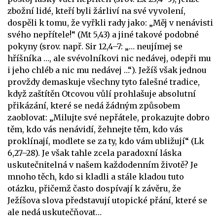
zbožní lidé, kteří byli žárliví na své vyvolení,
dospěli k tomu, že vyřkli rady jako: „Měj v nenávisti
svého nepřítele!“ (Mt 5,43) a jiné takové podobné
pokyny (srov. např. Sir 12,4–7: „… neujímej se
hříšníka …, ale svévolníkovi nic nedávej, odepři mu
i jeho chléb a nic mu nedávej …“). Ježíš však jednou
provždy demaskuje všechny tyto falešné tradice,
když zaštítěn Otcovou vůlí prohlašuje absolutní
přikázání, které se nedá žádným způsobem
zaoblovat: „Milujte své nepřátele, prokazujte dobro
těm, kdo vás nenávidí, žehnejte těm, kdo vás
proklínají, modlete se za ty, kdo vám ubližují“ (Lk
6,27–28). Je však tahle zcela paradoxní láska
uskutečnitelná v našem každodenním životě? Je
mnoho těch, kdo si kladli a stále kladou tuto
otázku, přičemž často dospívají k závěru, že
Ježíšova slova představují utopické přání, které se
ale nedá uskutečňovat…