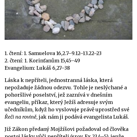
1. čtení: 1. Samuelova 16,2.7–9.12–13.22–23
2. čtení: 1. Korinťanům 15,45–49
Evangelium: Lukáš 6,27–38
Láska k nepříteli, jednostranná láska, která
nepožaduje žádnou odezvu. Tohle je neslýchané a
pohoršlivé poselství, jež zaznívá v dnešním
evangeliu, příkaz, který Ježíš adresuje svým
učedníkům, když ho vyslovuje právě uprostřed své
Řeči na rovině
, jak nám ji podává evangelista Lukáš.
Již Zákon předaný Mojžíšovi požadoval od člověka
postoj lásky vůči nepříteli (srov. Ex 23,4–5), jenže