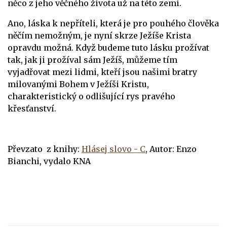
něco z jeho věčného života už na této zemi.
Ano, láska k nepříteli, která je pro pouhého člověka
něčím nemožným, je nyní skrze Ježíše Krista
opravdu možná. Když budeme tuto lásku prožívat
tak, jak ji prožíval sám Ježíš, můžeme tím
vyjadřovat mezi lidmi, kteří jsou našimi bratry
milovanými Bohem v Ježíši Kristu,
charakteristický o odlišující rys pravého
křesťanství.
Převzato z knihy:
Hlásej slovo - C
,
Autor: Enzo
Bianchi, v
ydalo K
NA