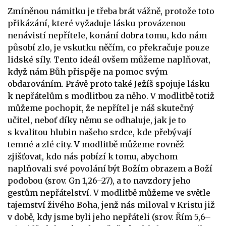
Zmíněnou námitku je třeba brát vážně, protože toto
přikázání, které vyžaduje lásku provázenou
nenávistí nepřítele, konání dobra tomu, kdo nám
působí zlo, je vskutku něčím, co překračuje pouze
lidské síly. Tento ideál ovšem můžeme naplňovat,
když nám Bůh přispěje na pomoc svým
obdarováním. Právě proto také Ježíš spojuje lásku
k nepřátelům s modlitbou za něho. V modlitbě totiž
můžeme pochopit, že nepřítel je náš skutečný
učitel, neboť díky němu se odhaluje, jak je to
s kvalitou hlubin našeho srdce, kde přebývají
temné a zlé city. V modlitbě můžeme rovněž
zjišťovat, kdo nás pobízí k tomu, abychom
naplňovali své povolání být Božím obrazem a Boží
podobou (srov. Gn 1,26–27), a to navzdory jeho
gestům nepřátelství. V modlitbě můžeme ve světle
tajemství živého Boha, jenž nás miloval v Kristu již
v době, kdy jsme byli jeho nepřáteli (srov. Řím 5,6–