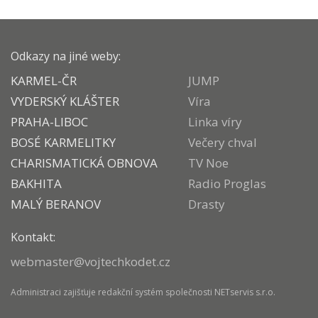
Odkazy na jiné weby:
KARMEL-ČR
JUMP
VYDERSKÝ KLÁŠTER
Víra
PRAHA-LIBOC
Linka víry
BOSÉ KARMELITKY
Večery chval
CHARISMATICKÁ OBNOVA
TV Noe
BAKHITA
Radio Proglas
MALÝ BERANOV
Drasty
Kontakt:
webmaster@vojtechkodet.cz
Administraci zajišťuje
redakční systém
společnosti
NETservis s.r.o.