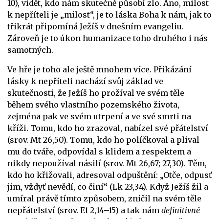
10), vidět, kdo nám skutečně působí zlo. Ano, milost
k nepříteli je „milost“, je to láska Boha k nám, jak to
třikrát připomíná Ježíš v dnešním evangeliu.
Zároveň je to úkon humanizace toho druhého i nás
samotných.
Ve hře je toho ale ještě mnohem více. Přikázání
lásky k nepříteli nachází svůj základ ve
skutečnosti, že Ježíš ho prožíval ve svém těle
během svého vlastního pozemského života,
zejména pak ve svém utrpení a ve své smrti na
kříži. Tomu, kdo ho zrazoval, nabízel své přátelství
(srov. Mt 26,50). Tomu, kdo ho políčkoval a plival
mu do tváře, odpovídal s klidem a respektem a
nikdy nepoužíval násilí (srov. Mt 26,67; 27,30). Těm,
kdo ho křižovali, adresoval odpuštění: „Otče, odpusť
jim, vždyť nevědí, co činí“ (Lk 23,34). Když Ježíš žil a
umíral právě tímto způsobem, zničil na svém těle
nepřátelství (srov. Ef 2,14–15) a tak nám
definitivně