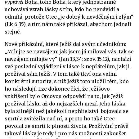
vyprávěl
Boha, toho Boha, který jednostranně
uchovává vztah lásky s tím, kdo ho nenávidí a
odmítá, protože Otec „je dobrý k nevděčným i zlým“
(Lk 6,35), a tím nám také přikázal, abychom jednali
stejně.
Nové přikázání, které Ježíš dal svým učedníkům:
„Milujte se navzájem: jak jsem já miloval vás, tak se
navzájem milujte vy“ (Jan 13,34; srov. 15,12), nachází
své poslední vyjádření v lásce k nepřátelům, jak ji
prožíval sám Ježíš. V tom také tkví ona velmi
konkrétní autorita, s níž Ježíš toto uložil těm, kdo
ho následují. Lze dokonce říci, že Ježíšovo
vzkříšení bylo Otcovou odpovědí na to, jak Ježíš
prožíval lásku až do nejzazších mezí. Jeho láska
byla silnější než jakékoli nepřátelství, bojovala se
smrtí a zvítězila nad ní, a proto ho také Otec
povolal ze smrti k plnosti života. Prožívání právě
takové lásky je tedy i pro nás možností zakoušet