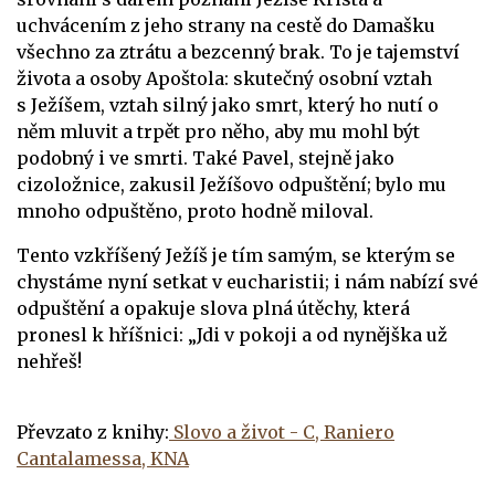
uchvácením z jeho strany na cestě do Damašku
všechno za ztrátu a bezcenný brak. To je tajemství
života a osoby Apoštola: skutečný osobní vztah
s Ježíšem, vztah silný jako smrt, který ho nutí o
něm mluvit a trpět pro něho, aby mu mohl být
podobný i ve smrti. Také Pavel, stejně jako
cizoložnice, zakusil Ježíšovo odpuštění; bylo mu
mnoho odpuštěno, proto hodně miloval.
Tento vzkříšený Ježíš je tím samým, se kterým se
chystáme nyní setkat v eucharistii; i nám nabízí své
odpuštění a opakuje slova plná útěchy, která
pronesl k hříšnici: „Jdi v pokoji a od nynějška už
nehřeš!
Převzato z knihy:
Slovo a život - C, Raniero
Cantalamessa, KNA