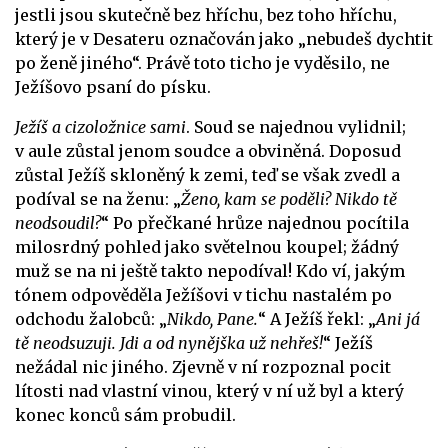
jestli jsou skutečně bez hříchu, bez toho hříchu,
který je v Desateru označován jako „nebudeš dychtit
po ženě jiného“. Právě toto ticho je vyděsilo, ne
Ježíšovo psaní do písku.
Ježíš a cizoložnice sami
. Soud se najednou vylidnil;
v aule zůstal jenom soudce a obviněná. Doposud
zůstal Ježíš skloněný k zemi, teď se však zvedl a
podíval se na ženu: „
Ženo, kam se poděli? Nikdo tě
neodsoudil?
“ Po přečkané hrůze najednou pocítila
milosrdný pohled jako světelnou koupel; žádný
muž se na ni ještě takto nepodíval! Kdo ví, jakým
tónem odpověděla Ježíšovi v tichu nastalém po
odchodu žalobců: „
Nikdo, Pane.
“ A Ježíš řekl: „
Ani já
tě neodsuzuji. Jdi a od nynějška už nehřeš!
“ Ježíš
nežádal nic jiného. Zjevně v ní rozpoznal pocit
lítosti nad vlastní vinou, který v ní už byl a který
konec konců sám probudil.