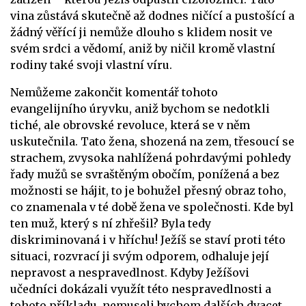
vina zůstává skutečně až dodnes ničící a pustošící a
žádný věřící ji nemůže dlouho s klidem nosit ve
svém srdci a vědomí, aniž by ničil kromě vlastní
rodiny také svoji vlastní víru.
Nemůžeme zakončit komentář tohoto
evangelijního úryvku, aniž bychom se nedotkli
tiché, ale obrovské revoluce, která se v něm
uskutečnila. Tato žena, shozená na zem, třesoucí se
strachem, zvysoka nahlížená pohrdavými pohledy
řady mužů se svraštěným obočím, ponížená a bez
možnosti se hájit, to je bohužel přesný obraz toho,
co znamenala v té době žena ve společnosti. Kde byl
ten muž, který s ní zhřešil? Byla tedy
diskriminovaná i v hříchu! Ježíš se staví proti této
situaci, rozvrací ji svým odporem, odhaluje její
nepravost a nespravedlnost. Kdyby Ježíšovi
učedníci dokázali využít této nespravedlnosti a
tohoto příkladu, nemuseli bychom dalších dvacet