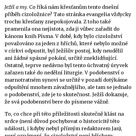
Ježíš a my.
Co říká nám křesťanům tento dnešní
příběh cizoložnice? Tato stránka evangelia vždycky
trochu křesťany znepokojovala. Z toho také
pramenila ona nejistota, zda ji vůbec zařadit do
kánonu knih Písma. V době, kdy bylo cizoložství
považováno za jeden z hříchů, které nebylo možné
v církvi odpustit, byl Ježíšův postoj, kdy neudělil
ani žádné spásné pokání, určitě zneklidňující.
Ostatně, teprve nedávno byl tento úchvatný úryvek
zařazen také do nedělní liturgie. V podobenství o
marnotratném synovi se určitě v pozadí dotýkáme
odpuštění mnohem závažnějšího, ale tam se jednalo
o podobenství, zde je to skutečnost. Ježíš dokazuje,
že svá podobenství bere do písmene vážně.
To, co chce při této příležitosti skutečně klást na
srdce (není důvod pochybovat o historicitě této
události, i kdyby nebyl přímým redaktorem Jan),
není oznámení, že cizoložství není hříchem;