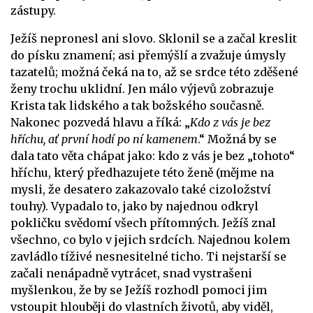
zástupy.
Ježíš nepronesl ani slovo. Sklonil se a začal kreslit
do písku znamení; asi přemýšlí a zvažuje úmysly
tazatelů; možná čeká na to, až se srdce této zděšené
ženy trochu uklidní. Jen málo výjevů zobrazuje
Krista tak lidského a tak božského současně.
Nakonec pozvedá hlavu a říká: „
Kdo z vás je bez
hříchu, ať první hodí po ní kamenem
.“ Možná by se
dala tato věta chápat jako: kdo z vás je bez „tohoto“
hříchu, který předhazujete této ženě (mějme na
mysli, že desatero zakazovalo také cizoložství
touhy). Vypadalo to, jako by najednou odkryl
pokličku svědomí všech přítomných. Ježíš znal
všechno, co bylo v jejich srdcích. Najednou kolem
zavládlo tíživé nesnesitelné ticho. Ti nejstarší se
začali nenápadně vytrácet, snad vystrašeni
myšlenkou, že by se Ježíš rozhodl pomoci jim
vstoupit hlouběji do vlastních životů, aby viděl,