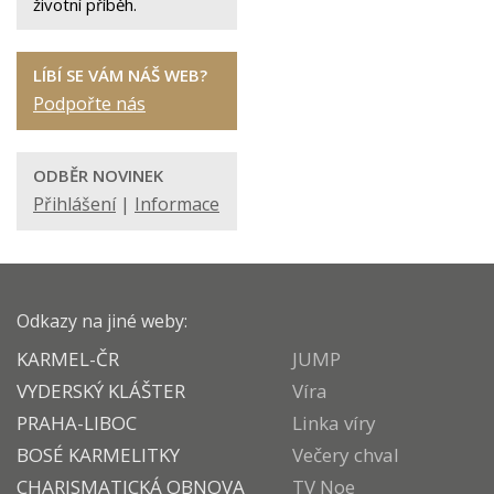
životní příběh.
LÍBÍ SE VÁM NÁŠ WEB?
Podpořte nás
ODBĚR NOVINEK
Přihlášení
|
Informace
Odkazy na jiné weby:
KARMEL-ČR
JUMP
VYDERSKÝ KLÁŠTER
Víra
PRAHA-LIBOC
Linka víry
BOSÉ KARMELITKY
Večery chval
CHARISMATICKÁ OBNOVA
TV Noe