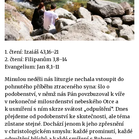
1. čtení: Izaiáš 43,16–21
2. čtení: Filipanům 3,8–14
Evangelium: Jan 8,1–11
Minulou neděli nás liturgie nechala vstoupit do
pohnutého příběhu ztraceného syna: šlo o
podobenství, v němž nás Pán povzbuzoval k víře
v nekonečné milosrdenství nebeského Otce a
k usmíření s ním skrze svátost „odpuštění“. Dnes
přejdeme od podobenství ke skutečnosti, ale téma
zůstane stejné. Dochází jenom k jeho zpřesnění
v christologickém smyslu: každé prominutí, každé
odpuštění hříchů a každé smíření s Bohem