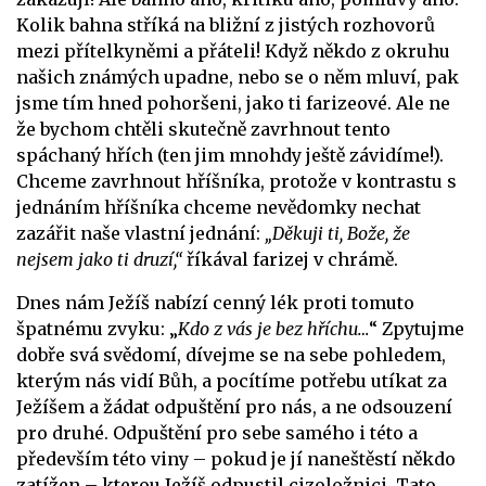
Kolik bahna stříká na bližní z jistých rozhovorů
mezi přítelkyněmi a přáteli! Když někdo z okruhu
našich známých upadne, nebo se o něm mluví, pak
jsme tím hned pohoršeni, jako ti farizeové. Ale ne
že bychom chtěli skutečně zavrhnout tento
spáchaný hřích (ten jim mnohdy ještě závidíme!).
Chceme zavrhnout hříšníka, protože v kontrastu s
jednáním hříšníka chceme nevědomky nechat
zazářit naše vlastní jednání:
„Děkuji ti, Bože, že
nejsem jako ti druzí,“
říkával farizej v chrámě.
Dnes nám Ježíš nabízí cenný lék proti tomuto
špatnému zvyku: „
Kdo z vás je bez hříchu…
“ Zpytujme
dobře svá svědomí, dívejme se na sebe pohledem,
kterým nás vidí Bůh, a pocítíme potřebu utíkat za
Ježíšem a žádat odpuštění pro nás, a ne odsouzení
pro druhé. Odpuštění pro sebe samého i této a
především této viny – pokud je jí naneštěstí někdo
zatížen – kterou Ježíš odpustil cizoložnici. Tato