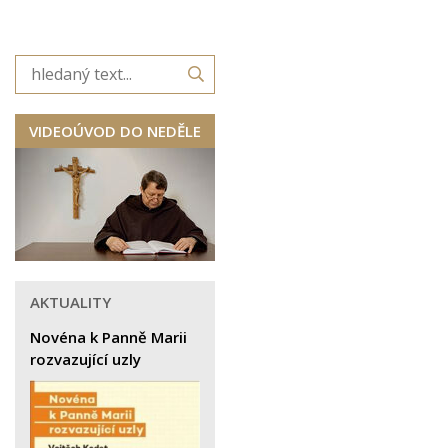
VIDEOÚVOD DO NEDĚLE
AKTUALITY
Novéna k Panně Marii
rozvazující uzly