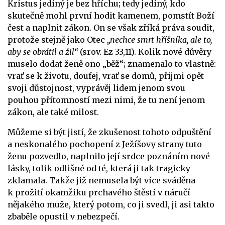
Kristus jediný je bez hříchu; tedy jediný, kdo
skutečně mohl první hodit kamenem, pomstít Boží
čest a naplnit zákon. On se však zříká práva soudit,
protože stejně jako Otec
„nechce smrt hříšníka, ale to,
aby se obrátil a žil“
(srov. Ez 33,11). Kolik nové důvěry
muselo dodat ženě ono „běž“; znamenalo to vlastně:
vrať se k životu, doufej, vrať se domů, přijmi opět
svoji důstojnost, vyprávěj lidem jenom svou
pouhou přítomností mezi nimi, že tu není jenom
zákon, ale také milost.
Můžeme si být jistí, že zkušenost tohoto odpuštění
a neskonalého pochopení z Ježíšovy strany tuto
ženu pozvedlo, naplnilo její srdce poznáním nové
lásky, tolik odlišné od té, která ji tak tragicky
zklamala. Takže již nemusela být více sváděna
k prožití okamžiku prchavého štěstí v náručí
nějakého muže, který potom, co ji svedl, ji asi takto
zbaběle opustil v nebezpečí.