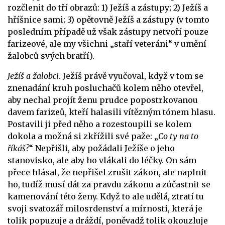
rozčlenit do tří obrazů: 1) Ježíš a zástupy; 2) Ježíš a
hříšnice sami; 3) opětovně Ježíš a zástupy (v tomto
posledním případě už však zástupy netvoří pouze
farizeové, ale my všichni „staří veteráni“ v umění
žalobců svých bratří).
Ježíš a žalobci
. Ježíš právě vyučoval, když v tom se
znenadání kruh posluchačů kolem něho otevřel,
aby nechal projít ženu prudce popostrkovanou
davem farizeů, kteří halasili vítězným tónem hlasu.
Postavili ji před něho a rozestoupili se kolem
dokola a možná si zkřížili své paže: „
Co ty na to
říkáš?
“ Nepřišli, aby požádali Ježíše o jeho
stanovisko, ale aby ho vlákali do léčky. On sám
přece hlásal, že nepřišel zrušit zákon, ale naplnit
ho, tudíž musí dát za pravdu zákonu a zúčastnit se
kamenování této ženy. Když to ale udělá, ztratí tu
svoji svatozář milosrdenství a mírnosti, která je
tolik popuzuje a dráždí, poněvadž tolik okouzluje