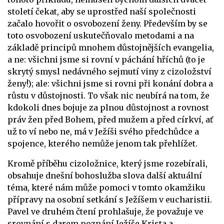
století čekat, aby se uprostřed naší společnosti
začalo hovořit o osvobození ženy. Především by se
toto osvobození uskutečňovalo metodami a na
základě principů mnohem důstojnějších evangelia,
a ne: všichni jsme si rovní v páchání hříchů (to je
skrytý smysl nedávného sejmutí viny z cizoložství
ženy!); ale: všichni jsme si rovni při konání dobra a
růstu v důstojnosti. To však nic neubírá na tom, že
kdokoli dnes bojuje za plnou důstojnost a rovnost
práv žen před Bohem, před mužem a před církví, ať
už to ví nebo ne, má v Ježíši svého předchůdce a
spojence, kterého nemůže jenom tak přehlížet.
Kromě příběhu cizoložnice, který jsme rozebírali,
obsahuje dnešní bohoslužba slova další aktuální
téma, které nám může pomoci v tomto okamžiku
přípravy na osobní setkání s Ježíšem v eucharistii.
Pavel ve druhém čtení prohlašuje, že považuje ve
srovnání s darem poznání Ježíše Krista a