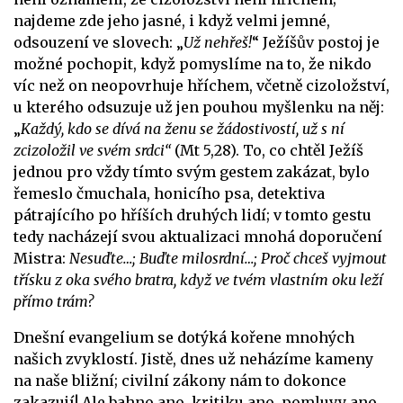
najdeme zde jeho jasné, i když velmi jemné,
odsouzení ve slovech: „
Už nehřeš!
“ Ježíšův postoj je
možné pochopit, když pomyslíme na to, že nikdo
víc než on neopovrhuje hříchem, včetně cizoložství,
u kterého odsuzuje už jen pouhou myšlenku na něj:
„
Každý, kdo se dívá na ženu se žádostivostí, už s ní
zcizoložil ve svém srdci“
(Mt 5,28). To, co chtěl Ježíš
jednou pro vždy tímto svým gestem zakázat, bylo
řemeslo čmuchala, honicího psa, detektiva
pátrajícího po hříších druhých lidí; v tomto gestu
tedy nacházejí svou aktualizaci mnohá doporučení
Mistra:
Nesuďte…; Buďte milosrdní…; Proč chceš vyjmout
třísku z oka svého bratra, když ve tvém vlastním oku leží
přímo trám?
Dnešní evangelium se dotýká kořene mnohých
našich zvyklostí. Jistě, dnes už neházíme kameny
na naše bližní; civilní zákony nám to dokonce
zakazují! Ale bahno ano, kritiku ano, pomluvy ano.