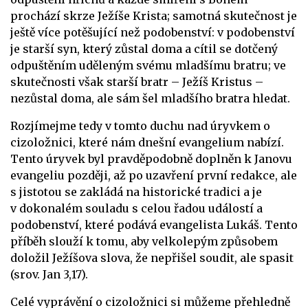
prochází skrze Ježíše Krista; samotná skutečnost je
ještě více potěšující než podobenství: v podobenství
je starší syn, který zůstal doma a cítil se dotčený
odpuštěním uděleným svému mladšímu bratru; ve
skutečnosti však starší bratr – Ježíš Kristus –
nezůstal doma, ale sám šel mladšího bratra hledat.
Rozjímejme tedy v tomto duchu nad úryvkem o
cizoložnici, které nám dnešní evangelium nabízí.
Tento úryvek byl pravděpodobně doplněn k Janovu
evangeliu později, až po uzavření první redakce, ale
s jistotou se zakládá na historické tradici a je
v dokonalém souladu s celou řadou událostí a
podobenství, které podává evangelista Lukáš. Tento
příběh slouží k tomu, aby velkolepým způsobem
doložil Ježíšova slova, že nepřišel soudit, ale spasit
(srov. Jan 3,17).
Celé vyprávění o cizoložnici si můžeme přehledně