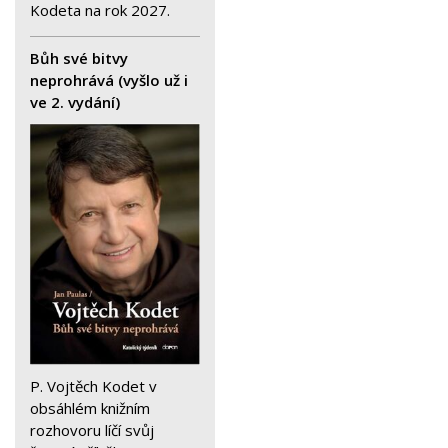
Kodeta na rok 2027.
Bůh své bitvy
neprohrává (vyšlo už i
ve 2. vydání)
P. Vojtěch Kodet v
obsáhlém knižním
rozhovoru líčí svůj