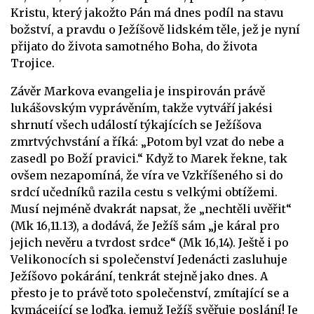
Kristu, který jakožto Pán má dnes podíl na stavu
božství, a pravdu o Ježíšově lidském těle, jež je nyní
přijato do života samotného Boha, do života
Trojice.
Závěr Markova evangelia je inspirován právě
lukášovským vyprávěním, takže vytváří jakési
shrnutí všech událostí týkajících se Ježíšova
zmrtvýchvstání a říká: „Potom byl vzat do nebe a
zasedl po Boží pravici.“ Když to Marek řekne, tak
ovšem nezapomíná, že víra ve Vzkříšeného si do
srdcí učedníků razila cestu s velkými obtížemi.
Musí nejméně dvakrát napsat, že „nechtěli uvěřit“
(Mk 16,11.13), a dodává, že Ježíš sám „je káral pro
jejich nevěru a tvrdost srdce“ (Mk 16,14). Ještě i po
Velikonocích si společenství Jedenácti zasluhuje
Ježíšovo pokárání, tenkrát stejně jako dnes. A
přesto je to právě toto společenství, zmítající se a
kymácející se loďka, jemuž Ježíš svěřuje poslání! Je