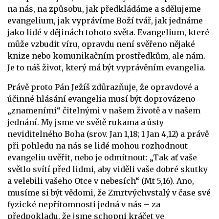
na nás, na způsobu, jak předkládáme a sdělujeme
evangelium, jak vyprávíme Boží tvář, jak jednáme
jako lidé v dějinách tohoto světa. Evangelium, které
může vzbudit víru, opravdu není svěřeno nějaké
knize nebo komunikačním prostředkům, ale nám.
Je to náš život, který má být vyprávěním evangelia.
Právě proto Pán Ježíš zdůrazňuje, že opravdové a
účinné hlásání evangelia musí být doprovázeno
„znameními“ čitelnými v našem životě a v našem
jednání. My jsme ve světě rukama a ústy
neviditelného Boha (srov. Jan 1,18; 1 Jan 4,12) a právě
při pohledu na nás se lidé mohou rozhodnout
evangeliu uvěřit, nebo je odmítnout: „Tak ať vaše
světlo svítí před lidmi, aby viděli vaše dobré skutky
a velebili vašeho Otce v nebesích“ (Mt 5,16). Ano,
musíme si být vědomi, že Zmrtvýchvstalý v čase své
fyzické nepřítomnosti jedná v nás – za
předpokladu, že jsme schopni kráčet ve