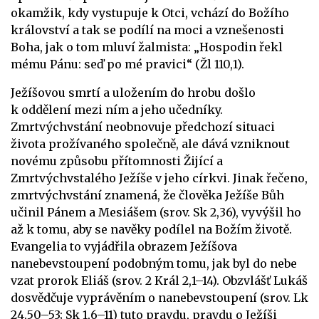
okamžik, kdy vystupuje k Otci, vchází do Božího
království a tak se podílí na moci a vznešenosti
Boha, jak o tom mluví žalmista: „Hospodin řekl
mému Pánu: seď po mé pravici“ (Žl 110,1).
Ježíšovou smrtí a uložením do hrobu došlo
k oddělení mezi ním a jeho učedníky.
Zmrtvýchvstání neobnovuje předchozí situaci
života prožívaného společně, ale dává vzniknout
novému způsobu přítomnosti Žijící a
Zmrtvýchvstalého Ježíše v jeho církvi. Jinak řečeno,
zmrtvýchvstání znamená, že člověka Ježíše Bůh
učinil Pánem a Mesiášem (srov. Sk 2,36), vyvýšil ho
až k tomu, aby se navěky podílel na Božím životě.
Evangelia to vyjádřila obrazem Ježíšova
nanebevstoupení podobným tomu, jak byl do nebe
vzat prorok Eliáš (srov. 2 Král 2,1–14). Obzvlášť Lukáš
dosvědčuje vyprávěním o nanebevstoupení (srov. Lk
24,50–53; Sk 1,6–11) tuto pravdu, pravdu o Ježíši