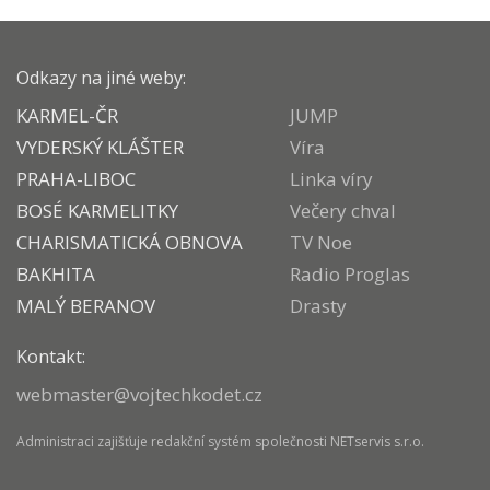
Odkazy na jiné weby:
KARMEL-ČR
JUMP
VYDERSKÝ KLÁŠTER
Víra
PRAHA-LIBOC
Linka víry
BOSÉ KARMELITKY
Večery chval
CHARISMATICKÁ OBNOVA
TV Noe
BAKHITA
Radio Proglas
MALÝ BERANOV
Drasty
Kontakt:
webmaster@vojtechkodet.cz
Administraci zajišťuje
redakční systém
společnosti
NETservis s.r.o.