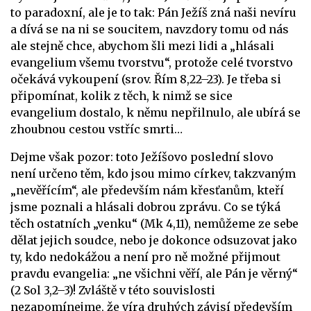
to paradoxní, ale je to tak: Pán Ježíš zná naši nevíru
a dívá se na ni se soucitem, navzdory tomu od nás
ale stejně chce, abychom šli mezi lidi a „hlásali
evangelium všemu tvorstvu“, protože celé tvorstvo
očekává vykoupení (srov. Řím 8,22–23). Je třeba si
připomínat, kolik z těch, k nimž se sice
evangelium dostalo, k němu nepřilnulo, ale ubírá se
zhoubnou cestou vstříc smrti…
Dejme však pozor: toto Ježíšovo poslední slovo
není určeno těm, kdo jsou mimo církev, takzvaným
„nevěřícím“, ale především nám křesťanům, kteří
jsme poznali a hlásali dobrou zprávu. Co se týká
těch ostatních „venku“ (Mk 4,11), nemůžeme ze sebe
dělat jejich soudce, nebo je dokonce odsuzovat jako
ty, kdo nedokážou a není pro ně možné přijmout
pravdu evangelia: „ne všichni věří, ale Pán je věrný“
(2 Sol 3,2–3)! Zvláště v této souvislosti
nezapomínejme, že víra druhých závisí především