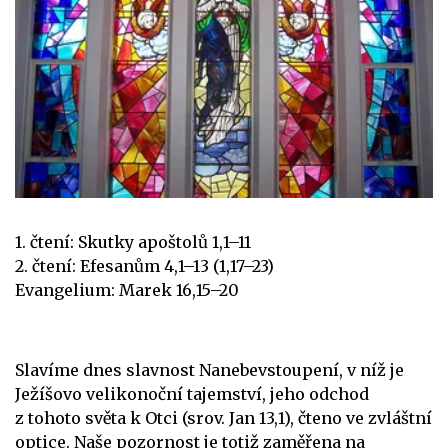
1. čtení: Skutky apoštolů 1,1–11
2. čtení: Efesanům 4,1–13 (1,17–23)
Evangelium: Marek 16,15–20
Slavíme dnes slavnost Nanebevstoupení, v níž je
Ježíšovo velikonoční tajemství, jeho odchod
z tohoto světa k Otci (srov. Jan 13,1), čteno ve zvláštní
optice. Naše pozornost je totiž zaměřena na