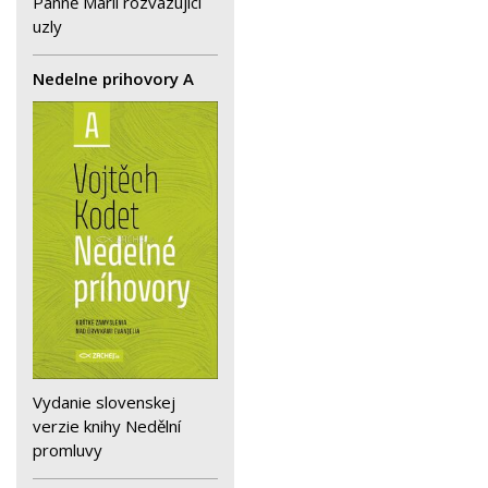
Panně Marii rozvazující
uzly
Nedelne prihovory A
Vydanie slovenskej
verzie knihy Nedělní
promluvy