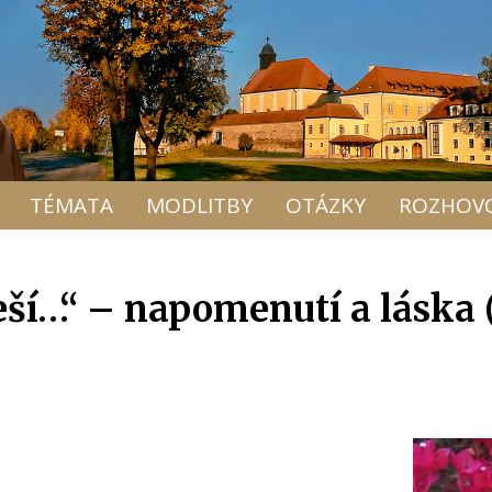
TÉMATA
MODLITBY
OTÁZKY
ROZHOV
řeší…“ – napomenutí a láska 