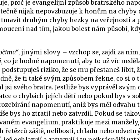
uje, proč je evangelijní způsob bratrského na
skutečně nijak nepovzbuzuje k honům na chyby 
vytmavit druhým chyby hezky na veřejnosti a 
moucení nad tím, jakou bolest nám působí, k
 očima“
, jinými slovy – vzchop se, zajdi za ním,
 co je hodné napomenutí, aby to už víc neděla
e podstupuješ riziko, že se mu přestaneš líbit, ž
dně, že ti také svým způsobem řekne, co si o t
al jsi svého bratra. Jestliže bys vyprávěl svým
ce o chybách jejích dětí nebo pokud bys v sob
rozebírání napomenutí, aniž bys měl odvahu to
spíše bys ho ztratil nebo zatvrdil. Pokud se ta
vaném evangelium, praktikuje mezi manžely,
etězců záště, nelibosti, chladu nebo odvetný
 jež ochlazují a zatvrzují i ty nejkrásnější vzta