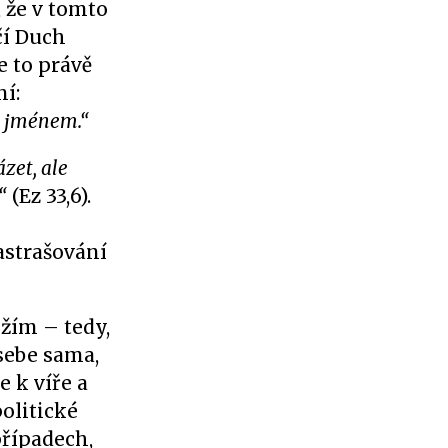
, že v tomto
čí Duch
e to právě
ní:
m jménem.“
ázet, ale
“
(Ez 33,6).
astrašování
ožím – tedy,
sebe sama,
e k víře a
olitické
případech,