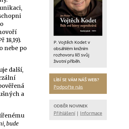
unikaci,
 schopni
do
hovoří
ř 18,19).
P. Vojtěch Kodet v
ko nebe po
obsáhlém knižním
rozhovoru líčí svůj
životní příběh.
je další,
rzální
LÍBÍ SE VÁM NÁŠ WEB?
 pověřená
Podpořte nás
lušných a
ODBĚR NOVINEK
Přihlášení
|
Informace
mířenému
mi, bude