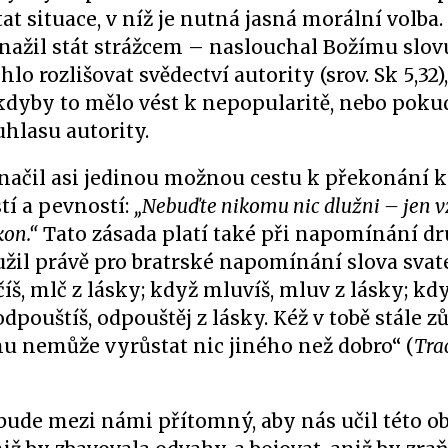
at situace, v níž je nutná jasná morální volba
snažil stát strážcem – naslouchal Božímu slovu
 rozlišovat svědectví autority (srov. Sk 5,32)
kdyby to mělo vést k nepopularitě, nebo pokud
hlasu autority.
načil asi jedinou možnou cestu k překonání 
tí a pevností:
„Nebuďte nikomu nic dlužni – jen
kon.“
Tato zásada platí také při napomínání d
užil právě pro bratrské napomínání slova svat
lčíš, mlč z lásky; když mluvíš, mluv z lásky; kd
pouštíš, odpouštěj z lásky. Kéž v tobě stále z
nu nemůže vyrůstat nic jiného než dobro“ (
Trac
e bude mezi námi přítomný, aby nás učil této o