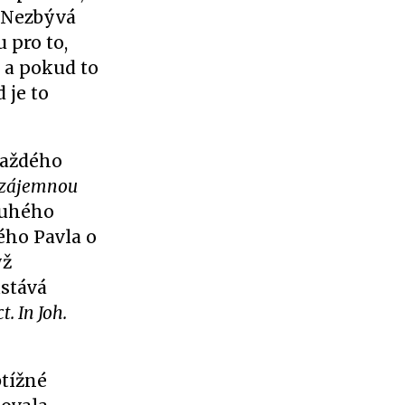
. Nezbývá
 pro to,
, a pokud to
 je to
každého
 vzájemnou
ruhého
ého Pavla o
yž
ůstává
t. In Joh.
btížné