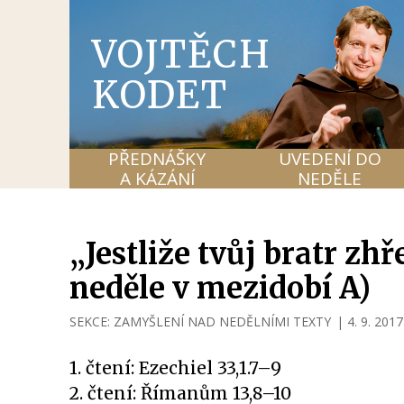
VOJTĚCH
KODET
PŘEDNÁŠKY
UVEDENÍ DO
A KÁZÁNÍ
NEDĚLE
„Jestliže tvůj bratr zh
neděle v mezidobí A)
SEKCE:
ZAMYŠLENÍ NAD NEDĚLNÍMI TEXTY
|
4. 9. 2017
1. čtení: Ezechiel 33,1.7–9
2. čtení: Římanům 13,8–10