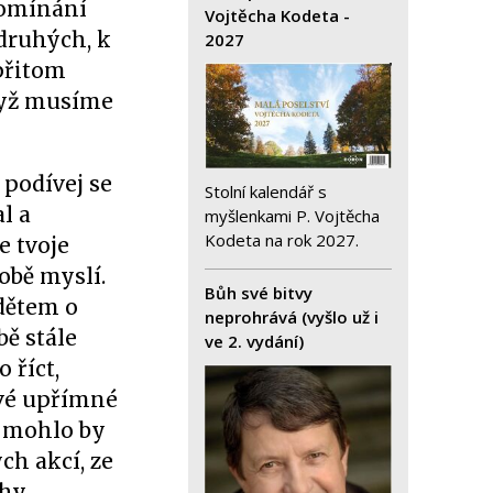
pomínání
Vojtěcha Kodeta -
druhých, k
2027
přitom
dyž musíme
 podívej se
Stolní kalendář s
l a
myšlenkami P. Vojtěcha
Kodeta na rok 2027.
e tvoje
obě myslí.
Bůh své bitvy
 dětem o
neprohrává (vyšlo už i
ě stále
ve 2. vydání)
 říct,
kové upřímné
 mohlo by
ch akcí, ze
hy.