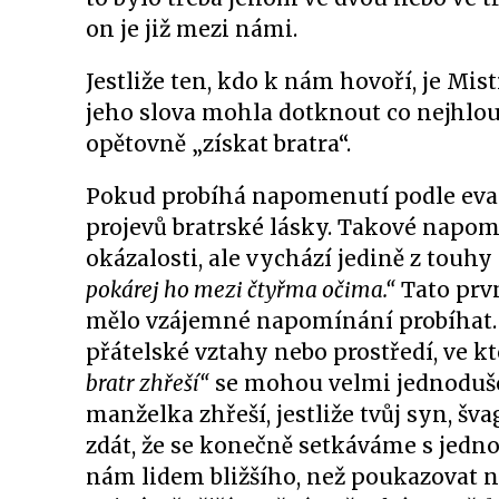
on je již mezi námi.
Jestliže ten, kdo k nám hovoří, je Mis
jeho slova mohla dotknout co nejhlou
opětovně „získat bratra“.
Pokud probíhá napomenutí podle evange
projevů bratrské lásky. Takové napo
okázalosti, ale vychází jedině z touh
pokárej ho mezi čtyřma očima.“
Tato prvn
mělo vzájemné napomínání probíhat. T
přátelské vztahy nebo prostředí, ve k
bratr zhřeší“
se mohou velmi jednoduše
manželka zhřeší, jestliže tvůj syn, šv
zdát, že se konečně setkáváme s jed
nám lidem bližšího, než poukazovat 