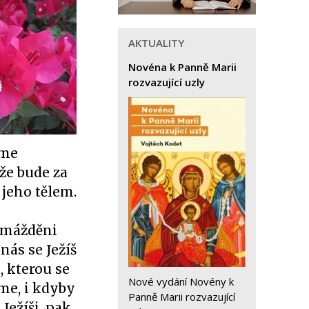
AKTUALITY
Novéna k Panně Marii
rozvazující uzly
eme
že bude za
 jeho tělem.
romážděni
nás se Ježíš
 kterou se
Nové vydání Novény k
me, i kdyby
Panně Marii rozvazující
Ježíši, pak