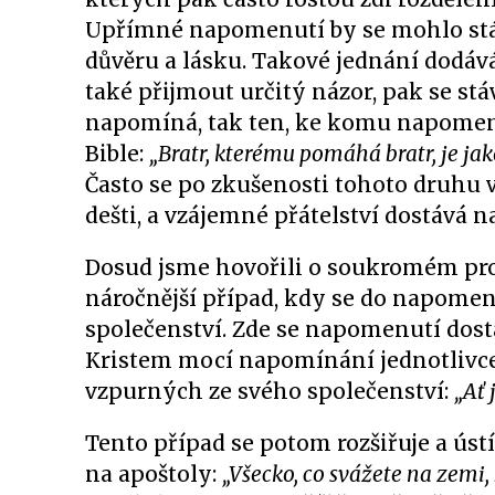
Upřímné napomenutí by se mohlo stá
důvěru a lásku. Takové jednání dodává 
také přijmout určitý názor, pak se stá
napomíná, tak ten, ke komu napomenu
Bible:
„Bratr, kterému pomáhá bratr, je ja
Často se po zkušenosti tohoto druhu 
dešti, a vzájemné přátelství dostává 
Dosud jsme hovořili o soukromém pros
náročnější případ, kdy se do napomenu
společenství. Zde se napomenutí dost
Kristem mocí napomínání jednotlivce,
vzpurných ze svého společenství:
„Ať 
Tento případ se potom rozšiřuje a 
na apoštoly:
„Všecko, co svážete na zemi,