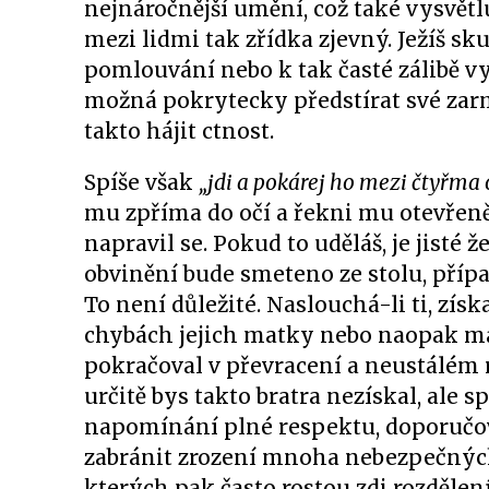
nejnáročnější umění, což také vysvětl
mezi lidmi tak zřídka zjevný. Ježíš 
pomlouvání nebo k tak časté zálibě 
možná pokrytecky předstírat své zar
takto hájit ctnost.
Spíše však
„jdi a pokárej ho mezi čtyřma
mu zpříma do očí a řekni mu otevřeně,
napravil se. Pokud to uděláš, je jisté ž
obvinění bude smeteno ze stolu, přípa
To není důležité. Naslouchá-li ti, získ
chybách jejich matky nebo naopak mat
pokračoval v převracení a neustálém 
určitě bys takto bratra nezískal, ale 
napomínání plné respektu, doporučo
zabránit zrození mnoha nebezpečných ř
kterých pak často rostou zdi rozdělení,