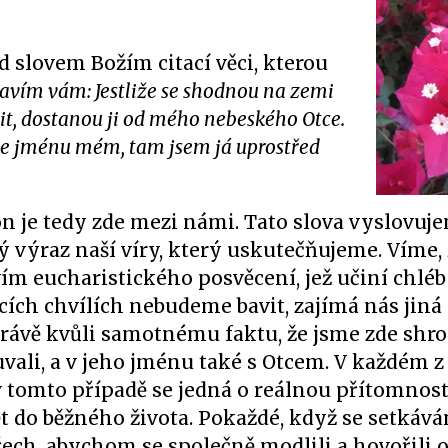
 slovem Božím citací věci, kterou
avím vám: Jestliže se shodnou na zemi
sit, dostanou ji od mého nebeského Otce.
ve jménu mém, tam jsem já uprostřed
n je tedy zde mezi námi. Tato slova vyslovuj
ý výraz naší víry, který uskutečňujeme. Víme, 
m eucharistického posvěcení, jež učiní chléb
ících chvílích nebudeme bavit, zajímá nás jiná
 právě kvůli samotnému faktu, že jsme zde sh
li, a v jeho jménu také s Otcem. V každém z 
 tomto případě se jedná o reálnou přítomnost,
 do běžného života. Pokaždé, když se setkává
ech, abychom se společně modlili a hovořili o 