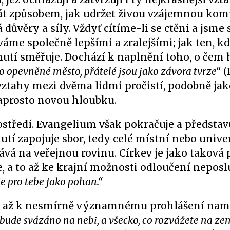
t způsobem, jak udržet živou vzájemnou kom
důvěry a síly. Vždyť cítíme-li se ctěni a jsme
váme společně lepšími a zralejšími; jak ten, k
tí směřuje. Dochází k naplnění toho, o čem 
ko opevněné město, přátelé jsou jako závora tvrze“
(P
vztahy mezi dvěma lidmi pročistí, podobně ja
naprosto novou hloubku.
tředí. Evangelium však pokračuje a představu
tí zapojuje sbor, tedy celé místní nebo unive
ává na veřejnou rovinu. Církev je jako taková
 a to až ke krajní možnosti odloučení nepos
je pro tebe jako pohan.“
ústí až k nesmírně významnému prohlášení na
 bude svázáno na nebi, a všecko, co rozvážete na ze