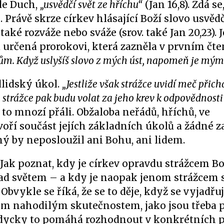
jde Duch,
„usvědčí svět ze hříchu“
(Jan 16,8). Zdá se
. Právě skrze církev hlásající Boží slovo usvěd
také rozváže nebo sváže (srov. také Jan 20,23). J
va určená prorokovi, která zazněla v prvním čte
 dům. Když uslyšíš slovo z mých úst, napomeň je mý
lidský úkol.
„Jestliže však strážce uvidí meč přich
 strážce pak budu volat za jeho krev k odpovědnosti
 to mnozí přáli. Obžaloba neřádů, hříchů, ve
oří součást jejích základních úkolů a žádné z
ý by neposloužil ani Bohu, ani lidem.
. Jak poznat, kdy je církev opravdu strážcem B
nad světem – a kdy je naopak jenom strážcem 
vykle se říká, že se to děje, když se vyjadřuj
ým nahodilým skutečnostem, jako jsou třeba p
e vždycky to pomáhá rozhodnout v konkrétních 