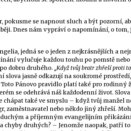
tr, pokusme se napnout sluch a být pozorní, a
běji. Dnes nám vypráví o napomínání, o tom, 
lia, jedná se o jeden z nejkrásnějších a nej
mínání vylučuje každou touhu po pomstě nebo
y po dobru druhého.
„Když tvůj bratr zhřeší proti to
í slova jasně odkazují na soukromé prostředí
oto Pánovo pravidlo platí také pro rodinný ž
terém se odehrává náš každodenní život. Slov
 chápat také ve smyslu – když tvůj manžel n
agr, zaměstnavatel nebo někdo jiný zhřeší. Moh
noduchým a příjemným evangelijním přikázání
na chyby druhých? – Jenomže naopak, patří to