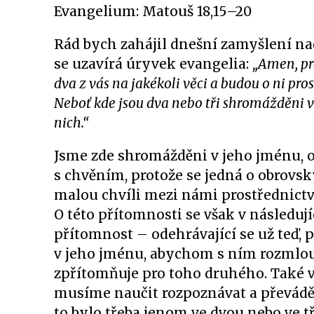
Evangelium: Matouš 18,15–20
Rád bych zahájil dnešní zamyšlení nad
se uzavírá úryvek evangelia:
„Amen, pr
dva z vás na jakékoli věci a budou o ni pro
Neboť kde jsou dva nebo tři shromážděni 
nich.“
Jsme zde shromážděni v jeho jménu, o
s chvěním, protože se jedná o obrovsk
malou chvíli mezi námi prostřednictví
O této přítomnosti se však v následuj
přítomnost – odehrávající se už teď,
v jeho jménu, abychom s ním rozmlouva
zpřítomňuje pro toho druhého. Také v
musíme naučit rozpoznávat a převádět
to bylo třeba jenom ve dvou nebo ve tř