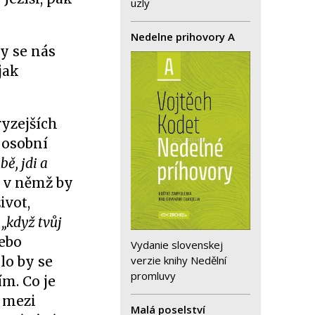
uzly
Nedelne prihovory A
by se nás
jak
ryzejších
 osobní
bě, jdi a
, v němž by
ivot,
a
„když tvůj
ebo
Vydanie slovenskej
verzie knihy Nedělní
lo by se
promluvy
m. Co je
 mezi
Malá poselství