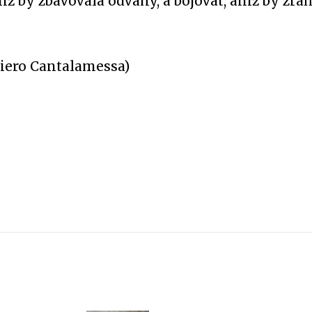
ž by zbavovala odvahy, a bojovat, aniž by zraň
iero Cantalamessa)