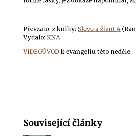
formě lásky, jež dokáže napomínat, ani
Převzato z knihy:
Slovo a život A
(Ran
Vydalo:
KNA
VIDEOÚVOD
k evangeliu této neděle.
Související články