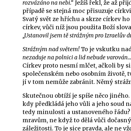
rozvázáno na nebi.“
Ježíš řekl, že až při
případě se stejná moc přisuzuje církvi
Svatý svět ze hříchu a skrze církev ho 
církev, vůči níž jsou použita Boží slo
„Ustanovil jsem tě strážným pro Izraelův
Strážným nad světem!
To je vskutku nad
nezaduje na polnici a lid nebude varován…
Církev proto nesmí mlčet, ačkoli by si
společenském nebo osobním životě, tv
jí v tom nemůže zabránit. Němý strážn
Skutečnou obtíží je spíše něco jiného
kdy předkládá jeho vůli a jeho soud 
tedy minulosti a ustanoveného řádu? Ob
mravům, ne když to dělá vůči dočasn
záležitosti. To je sice pravda, ale n