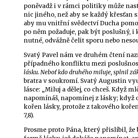
poněvadž i v rámci politiky může nast
nic jiného, než aby se každý křesťan 
aby mu vnitřní svědectví Ducha pomohlo
po něm požaduje, pak být poslušný, i 
nutné, odvážně čelit sporu nebo nesou
Svatý Pavel nám ve druhém čtení naz
případného konfliktu mezi poslušnos
lásku. Neboť kdo druhého miluje, splnil zá
bratra v soukromí. Svatý Augustin vy
lásce: „Miluj a dělej, co chceš. Když m
napomínáš, napomínej z lásky; když od
kořen lásky, protože z takového koře
7,8).
Prosme proto Pána, který přislíbil, ž