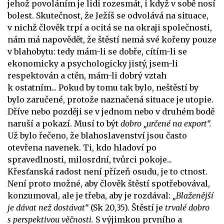
jehož povoláním je lidi rozesmát, i když v sobě nosí
bolest. Skutečnost, že Ježíš se odvolává na situace,
v nichž člověk trpí a ocitá se na okraji společnosti,
nám má napovědět, že štěstí nemá své kořeny pouze
v blahobytu: tedy mám-li se dobře, cítím-li se
ekonomicky a psychologicky jistý, jsem-li
respektován a ctěn, mám-li dobrý vztah
k ostatním... Pokud by tomu tak bylo, neštěstí by
bylo zaručené, protože naznačená situace je utopie.
Dříve nebo později se v jednom nebo v druhém bodě
naruší a pokazí.
Musí to být
dobro „určené na export“.
Už bylo řečeno, že blahoslavenství jsou často
otevřena navenek. Ti, kdo hladoví po
spravedlnosti, milosrdní, tvůrci pokoje...
Křesťanská radost není přízeň osudu, je to ctnost.
Není proto možné, aby člověk štěstí spotřebovával,
konzumoval, ale je třeba, aby je rozdával:
„Blaženější
je dávat než dostávat“
(Sk 20,35).
Štěstí je
trvalé dobro
s perspektivou věčnosti.
S výjimkou prvního a