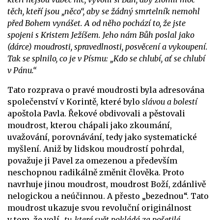
těch, kteří jsou „něco“, aby se žádný smrtelník nemohl
před Bohem vynášet. A od něho pochází to, že jste
spojeni s Kristem Ježíšem. Jeho nám Bůh poslal jako
(dárce) moudrosti, spravedlnosti, posvěcení a vykoupení.
Tak se splnilo, co je v Písmu: „Kdo se chlubí, ať se chlubí
v Pánu.“
Tato rozprava o pravé moudrosti byla adresována
společenství v Korintě, které bylo
slávou a bolestí
apoštola Pavla. Řekové obdivovali a pěstovali
moudrost, kterou chápali jako zkoumání,
uvažování, porovnávání, tedy jako systematické
myšlení. Aniž by lidskou moudrostí pohrdal,
považuje ji Pavel za omezenou a především
neschopnou radikálně změnit člověka. Proto
navrhuje jinou moudrost, moudrost Boží, zdánlivě
nelogickou a neúčinnou. A přesto „bezednou“. Tato
moudrost ukazuje svou revoluční originálnost
v tom, že volí
„ty, které svět pokládá za pošetilé …