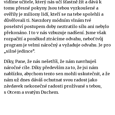
vidíme učitele, který nás učí šťastně žít a dává k
tomu přesné pokyny. Jsou tebou vyzkoušené a
ověřily je miliony lidí, kteří se na tebe spolehli a
důvěřovali ti.
Navzdory módním vlnám tvé
poselství postupem doby neztratilo sílu ani nebylo
překonáno. I to v nás vzbuzuje nadšení. Jsme však
rozpačití a poněkud ztrácíme odvahu, neboť tvůj
program je velmi náročný a vyžaduje odvahu. Je pro
„silné jedince“.
Díky, Pane, že nás nešetříš, že nám navrhuješ
náročné cíle. Díky především za to, že jsi nám
nablízku, abychom tento sen mohli uskutečnit, a že
nám už dnes dáváš ochutnat svou radost jako
závdavek nekonečné radosti prožívané s tebou,
s Otcem a svatým Duchem.