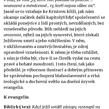
neurozené a méněcenné… ty, kteří nejsou vůbec nic“.
Jasně se to vztahuje ke Kristovu kříži, jak nám
ukazuje začátek další kapitoly.
Vždyť společenství se
skládá ponejvíce z lidí prostých, nevzdělaných, bez
vznešeného původu. Bůh nehledí na jejich
urozenost
, nýbrž na jejich synovství, které získali
Ježíšovou smrtí a jeho vzkříšením. V něm,
v ukřižovaném a zmrtvýchvstalém, je zdroj
opravdové vznešenosti. K němu je třeba vzhlížet,
s ním je třeba být, chce-li se člověk vydat na cestu
pravé a bohaté moudrosti.
I toto čtení, tak jako
předešlé, je výbornou ilustrací a dobrým přínosem
ke správnému pochopení blahoslavenství a vrhá
teologické a duchovní světlo na dnešní úryvek
evangelia.
K evangeliu
Biblický text:
Když Ježíš uviděl zástupy, vystoupil na