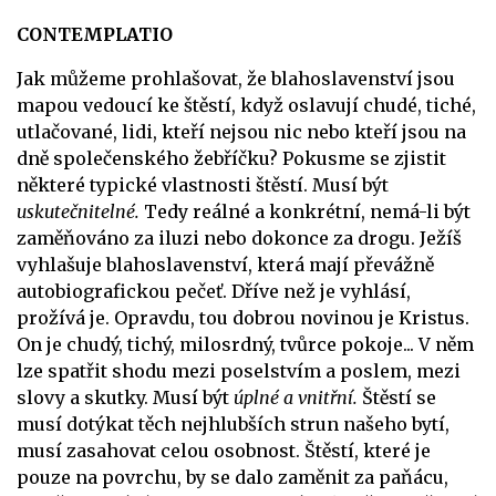
CONTEMPLATIO
Jak můžeme prohlašovat, že blahoslavenství jsou
mapou vedoucí ke štěstí, když oslavují chudé, tiché,
utlačované, lidi, kteří nejsou nic nebo kteří jsou na
dně společenského žebříčku? Pokusme se zjistit
některé typické vlastnosti štěstí.
Musí být
uskutečnitelné.
Tedy reálné a konkrétní, nemá-li být
zaměňováno za iluzi nebo dokonce za drogu. Ježíš
vyhlašuje blahoslavenství, která mají převážně
autobiografickou pečeť. Dříve než je vyhlásí,
prožívá je. Opravdu, tou dobrou novinou je Kristus.
On je chudý, tichý, milosrdný, tvůrce pokoje... V něm
lze spatřit shodu mezi poselstvím a poslem, mezi
slovy a skutky.
Musí být
úplné a vnitřní.
Štěstí se
musí dotýkat těch nejhlubších strun našeho bytí,
musí zasahovat celou osobnost. Štěstí, které je
pouze na povrchu, by se dalo zaměnit za paňácu,