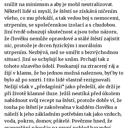
snížit na minimum a aby je mohl neutralizovat.
Někteří lidé si myslí, že štěstí se získává ničením
všeho, co mu překáží, a tak vedou boj s nemocemi,
utrpením, se společenskou izolací a s chudobou.
Jiní tvrdě odsuzují skutečnost a jsou toho názoru,
že člověku nemůže opravdové a stálé štěstí zajistit
nic, protože je drcen fyzickým i morálním
utrpením. Nezbývá, než se smířit s bezvýchodnou
situací. Jiní se uchylují ke snům. Prchají tak z
tohoto slzavého údolí. Poukazují na ztracený ráj a
žijí v klamu, že ho jednou možná naleznou, byť by to
bylo až po smrti. I tito lidé vlastně rezignovali.
Nežijí však v „předagónii“ jako předešlí, ale drží je
při životě klamné iluze. Ježíš neutíká před úkolem
nabídnout svůj recept na štěstí, protože dobře ví, že
touha po štěstí je zakořeněna v každém člověku a
náleží k jeho základním potřebám tak jako vzduch,
voda, pokrm, domov, přátelé. Povězme hned, že
evangelijní návod je na první pohled hazardní,