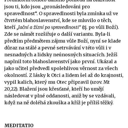
jsou ti, kdo jsou „pronásledováni pro
spravedlnost“. O spravedlnosti byla zmínka už ve
čtvrtém blahoslavenství, kde se mluvilo o těch,
kteří
„lační a žízní po spravedlnosti“
(tj. po vůli Boží).
Zde se námět rozšiřuje o další variantu. Byla-li
předtím předmětem zájmu vůle Boží, nyní se klade
důraz na stálé a pevné setrvávání v této vůli i v
nesnadných a lidsky neúnosných situacích. Ježíš
naplnil toto blahoslavenství jako první. Ukázal a
jako učitel předvedl spolehlivou věrnost za všech
okolností. Z lásky k Otci a lidem šel až do krajnosti,
vypil kalich, který mu Otec připravil (srov. Mt
20,22). Blažení jsou křesťané, kteří ho umějí
následovat v plné oddanosti, aniž by se vzdávali,
když na ně doléhá zkouška a kříž je příliš těžký.
MEDITATIO