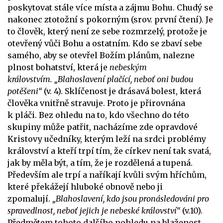
poskytovat stále více místa a zájmu Bohu. Chudý se
nakonec ztotožní s pokorným (srov. první čtení). Je
to člověk, který není ze sebe rozmrzelý, protože je
otevřený vůči Bohu a ostatním. Kdo se zbaví sebe
samého, aby se otevřel Božím plánům, nalezne
plnost bohatství, která je
nebeským
královstvím.
„Blahoslavení plačící, neboť oni budou
potěšeni“
(v. 4). Sklíčenost je drásavá bolest, která
člověka vnitřně stravuje. Proto je přirovnána
k pláči. Bez ohledu na to, kdo všechno do této
skupiny může patřit, nacházíme zde opravdové
Kristovy učedníky, kterým leží na srdci problémy
království a kteří trpí tím, že církev není tak svatá,
jak by měla být, a tím, že je rozdělená a tupená.
Především ale trpí a naříkají kvůli svým hříchům,
které překážejí hluboké obnově nebo ji
zpomalují.
„Blahoslavení, kdo jsou pronásledováni pro
spravedlnost, neboť jejich je nebeské království“
(v.10).
Předmětem tohoto dalšího pohledu na blaženost