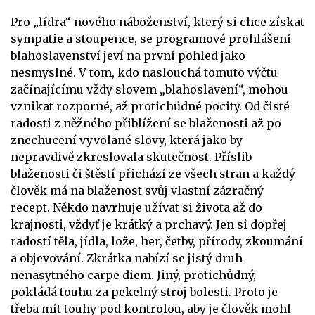
Pro „lídra“ nového náboženství, který si chce získat
sympatie a stoupence, se programové prohlášení
blahoslavenství jeví na první pohled jako
nesmyslné. V tom, kdo naslouchá tomuto výčtu
začínajícímu vždy slovem „blahoslavení“, mohou
vznikat rozporné, až protichůdné pocity. Od čisté
radosti z něžného přiblížení se blaženosti až po
znechucení vyvolané slovy, která jako by
nepravdivě zkreslovala skutečnost. Příslib
blaženosti či štěstí přichází ze všech stran a každý
člověk má na blaženost svůj vlastní zázračný
recept. Někdo navrhuje užívat si života až do
krajnosti, vždyť je krátký a prchavý. Jen si dopřej
radostí těla, jídla, lože, her, četby, přírody, zkoumání
a objevování. Zkrátka nabízí se jistý druh
nenasytného carpe diem. Jiný, protichůdný,
pokládá touhu za pekelný stroj bolesti. Proto je
třeba mít touhy pod kontrolou, aby je člověk mohl