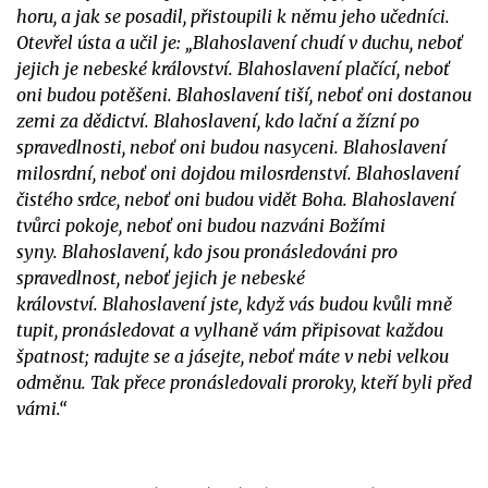
horu, a jak se posadil, přistoupili k němu jeho učedníci.
Otevřel ústa a učil je:
„Blahoslavení chudí v duchu, neboť
jejich je nebeské království.
Blahoslavení plačící, neboť
oni budou potěšeni.
Blahoslavení tiší, neboť oni dostanou
zemi za dědictví.
Blahoslavení, kdo lační a žízní po
spravedlnosti, neboť oni budou nasyceni.
Blahoslavení
milosrdní, neboť oni dojdou milosrdenství.
Blahoslavení
čistého srdce, neboť oni budou vidět Boha.
Blahoslavení
tvůrci pokoje, neboť oni budou nazváni Božími
syny.
Blahoslavení, kdo jsou pronásledováni pro
spravedlnost, neboť jejich je nebeské
království.
Blahoslavení jste, když vás budou kvůli mně
tupit, pronásledovat a vylhaně vám připisovat každou
špatnost; radujte se a jásejte, neboť máte v nebi velkou
odměnu. Tak přece pronásledovali proroky, kteří byli před
vámi.“