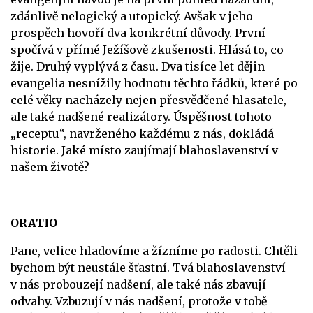
zdánlivě nelogický a utopický. Avšak v jeho
prospěch hovoří dva konkrétní důvody. První
spočívá v přímé Ježíšově zkušenosti. Hlásá to, co
žije. Druhý vyplývá z času. Dva tisíce let dějin
evangelia nesnížily hodnotu těchto řádků, které po
celé věky nacházely nejen přesvědčené hlasatele,
ale také nadšené realizátory. Úspěšnost tohoto
„receptu“, navrženého každému z nás, dokládá
historie. Jaké místo zaujímají blahoslavenství v
našem životě?
ORATIO
Pane, velice hladovíme a žízníme po radosti. Chtěli
bychom být neustále šťastní. Tvá blahoslavenství
v nás probouzejí nadšení, ale také nás zbavují
odvahy. Vzbuzují v nás nadšení, protože v tobě