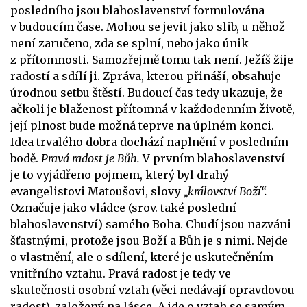
posledního jsou blahoslavenství formulována
v budoucím čase. Mohou se jevit jako slib, u něhož
není zaručeno, zda se splní, nebo jako únik
z přítomnosti. Samozřejmě tomu tak není. Ježíš žije
radostí a sdílí ji. Zpráva, kterou přináší, obsahuje
úrodnou setbu štěstí. Budoucí čas tedy ukazuje, že
ačkoli je blaženost přítomná v každodenním životě,
její plnost bude možná teprve na úplném konci.
Idea trvalého dobra dochází naplnění v posledním
bodě.
Pravá radost je Bůh.
V prvním blahoslavenství
je to vyjádřeno pojmem, který byl drahý
evangelistovi Matoušovi, slovy
„království Boží“.
Označuje jako vládce (srov. také poslední
blahoslavenství) samého Boha. Chudí jsou nazváni
šťastnými, protože jsou Boží a Bůh je s nimi. Nejde
o vlastnění, ale o sdílení, které je uskutečněním
vnitřního vztahu. Pravá radost je tedy ve
skutečnosti osobní vztah (věci nedávají opravdovou
radost), založený na lásce. A jde o vztah se samým