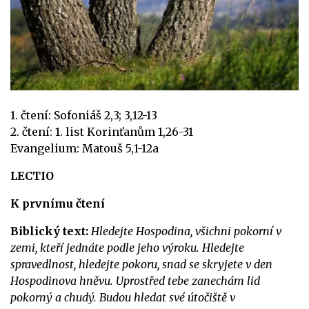
1. čtení: Sofoniáš 2,3; 3,12-13
2. čtení: 1. list Korinťanům 1,26-31
Evangelium: Matouš 5,1-12a
LECTIO
K prvnímu čtení
Biblický text:
Hledejte Hospodina, všichni pokorní v
zemi, kteří jednáte podle jeho výroku. Hledejte
spravedlnost, hledejte pokoru, snad se skryjete v den
Hospodinova hněvu. Uprostřed tebe zanechám lid
pokorný a chudý. Budou hledat své útočiště v