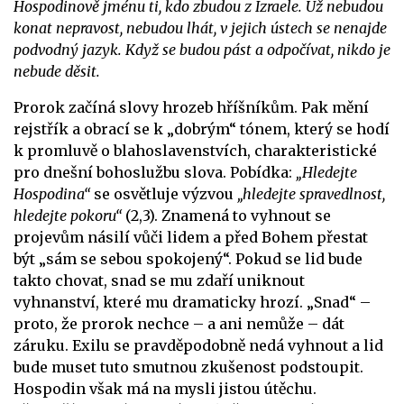
Hospodinově jménu ti, kdo zbudou z Izraele. Už nebudou
konat nepravost, nebudou lhát, v jejich ústech se nenajde
podvodný jazyk. Když se budou pást a odpočívat, nikdo je
nebude děsit.
Prorok začíná slovy hrozeb hříšníkům. Pak mění
rejstřík a obrací se k „dobrým“ tónem, který se hodí
k promluvě o blahoslavenstvích, charakteristické
pro dnešní bohoslužbu slova.
Pobídka:
„Hledejte
Hospodina“
se osvětluje výzvou
„hledejte spravedlnost,
hledejte pokoru“
(2,3). Znamená to vyhnout se
projevům násilí vůči lidem a před Bohem přestat
být „sám se sebou spokojený“. Pokud se lid bude
takto chovat, snad se mu zdaří uniknout
vyhnanství, které mu dramaticky hrozí. „Snad“ –
proto, že prorok nechce – a ani nemůže – dát
záruku.
Exilu se pravděpodobně nedá vyhnout a lid
bude muset tuto smutnou zkušenost podstoupit.
Hospodin však má na mysli jistou útěchu.