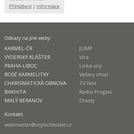
Přihlášení
|
Informace
Odkazy na jiné weby:
KARMEL-ČR
JUMP
VYDERSKÝ KLÁŠTER
Víra
PRAHA-LIBOC
Linka víry
BOSÉ KARMELITKY
Večery chval
CHARISMATICKÁ OBNOVA
TV Noe
BAKHITA
Radio Proglas
MALÝ BERANOV
Drasty
Kontakt:
webmaster@vojtechkodet.cz