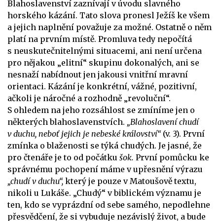
Blahoslavenství zaznívají v úvodu slavného
horského kázání. Tato slova pronesl Ježíš ke všem
a jejich naplnění považuje za možné. Ostatně o něm
platí na prvním místě. Promluva tedy nepočítá
s neuskutečnitelnými situacemi, ani není určena
pro nějakou „elitní“ skupinu dokonalých, ani se
nesnaží nabídnout jen jakousi vnitřní mravní
orientaci. Kázání je konkrétní, vážné, pozitivní,
ačkoli je náročné a rozhodně „revoluční“.
S ohledem na jeho rozsáhlost se zmíníme jen o
některých blahoslavenstvích.
„Blahoslavení chudí
v duchu, neboť jejich je nebeské království“
(v. 3). První
zmínka o blaženosti se týká chudých. Je jasné, že
pro čtenáře je to od počátku
šok.
První pomůcku ke
správnému pochopení máme v upřesnění výrazu
„chudí v duchu“,
který je pouze v Matoušově textu,
nikoli u Lukáše. „Chudý“ v biblickém významu je
ten, kdo se vyprázdní od sebe samého, nepodlehne
přesvědčení, že si vybuduje nezávislý život, a bude