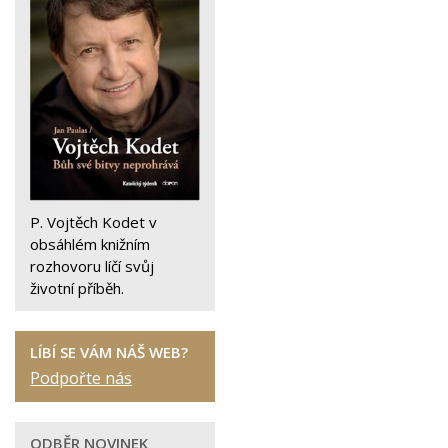
P. Vojtěch Kodet v
obsáhlém knižním
rozhovoru líčí svůj
životní příběh.
LÍBÍ SE VÁM NÁŠ WEB?
Podpořte nás
ODBĚR NOVINEK