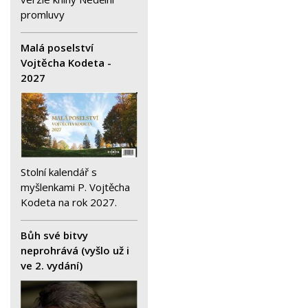
promluvy
Malá poselství
Vojtěcha Kodeta -
2027
Stolní kalendář s
myšlenkami P. Vojtěcha
Kodeta na rok 2027.
Bůh své bitvy
neprohrává (vyšlo už i
ve 2. vydání)