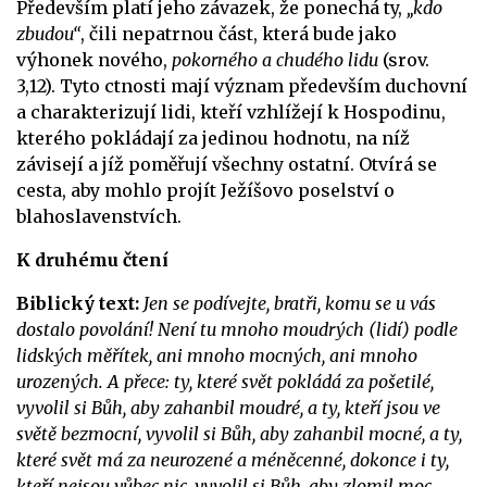
Především platí jeho závazek, že ponechá ty,
„kdo
zbudou“
, čili nepatrnou část, která bude jako
výhonek nového,
pokorného a chudého lidu
(srov.
3,12). Tyto ctnosti mají význam především duchovní
a charakterizují lidi, kteří vzhlížejí k Hospodinu,
kterého pokládají za jedinou hodnotu, na níž
závisejí a jíž poměřují všechny ostatní. Otvírá se
cesta, aby mohlo projít Ježíšovo poselství o
blahoslavenstvích.
K druhému čtení
Biblický text:
Jen se podívejte, bratři, komu se u vás
dostalo povolání! Není tu mnoho moudrých (lidí) podle
lidských měřítek, ani mnoho mocných, ani mnoho
urozených. A přece: ty, které svět pokládá za pošetilé,
vyvolil si Bůh, aby zahanbil moudré, a ty, kteří jsou ve
světě bezmocní, vyvolil si Bůh, aby zahanbil mocné, a ty,
které svět má za neurozené a méněcenné, dokonce i ty,
kteří nejsou vůbec nic, vyvolil si Bůh, aby zlomil moc