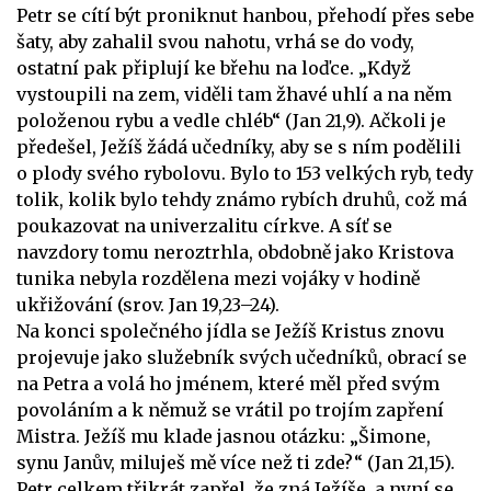
Petr se cítí být proniknut hanbou, přehodí přes sebe
šaty, aby zahalil svou nahotu, vrhá se do vody,
ostatní pak připlují ke břehu na loďce. „Když
vystoupili na zem, viděli tam žhavé uhlí a na něm
položenou rybu a vedle chléb“ (Jan 21,9). Ačkoli je
předešel, Ježíš žádá učedníky, aby se s ním podělili
o plody svého rybolovu. Bylo to 153 velkých ryb, tedy
tolik, kolik bylo tehdy známo rybích druhů, což má
poukazovat na univerzalitu církve. A síť se
navzdory tomu neroztrhla, obdobně jako Kristova
tunika nebyla rozdělena mezi vojáky v hodině
ukřižování (srov. Jan 19,23–24).
Na konci společného jídla se Ježíš Kristus znovu
projevuje jako služebník svých učedníků, obrací se
na Petra a volá ho jménem, které měl před svým
povoláním a k němuž se vrátil po trojím zapření
Mistra. Ježíš mu klade jasnou otázku: „Šimone,
synu Janův, miluješ mě více než ti zde?“ (Jan 21,15).
Petr celkem třikrát zapřel, že zná Ježíše, a nyní se