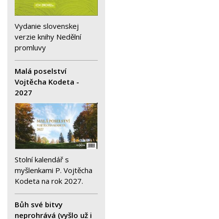
Vydanie slovenskej
verzie knihy Nedělní
promluvy
Malá poselství
Vojtěcha Kodeta -
2027
Stolní kalendář s
myšlenkami P. Vojtěcha
Kodeta na rok 2027.
Bůh své bitvy
neprohrává (vyšlo už i