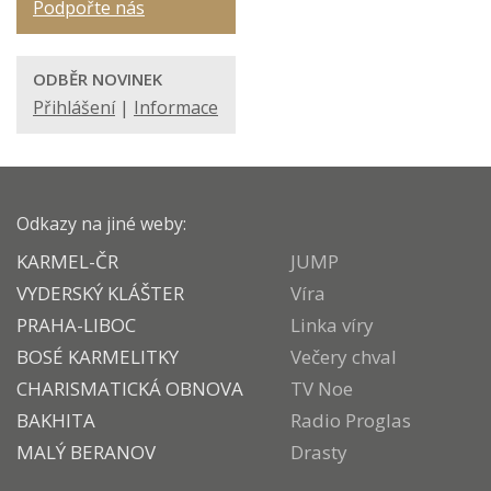
Podpořte nás
ODBĚR NOVINEK
Přihlášení
|
Informace
Odkazy na jiné weby:
KARMEL-ČR
JUMP
VYDERSKÝ KLÁŠTER
Víra
PRAHA-LIBOC
Linka víry
BOSÉ KARMELITKY
Večery chval
CHARISMATICKÁ OBNOVA
TV Noe
BAKHITA
Radio Proglas
MALÝ BERANOV
Drasty