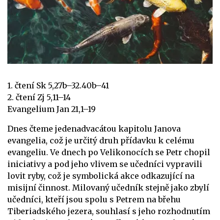
1. čtení Sk 5,27b–32.40b–41
2. čtení Zj 5,11–14
Evangelium Jan 21,1–19
Dnes čteme jedenadvacátou kapitolu Janova
evangelia, což je určitý druh přídavku k celému
evangeliu. Ve dnech po Velikonocích se Petr chopil
iniciativy a pod jeho vlivem se učedníci vypravili
lovit ryby, což je symbolická akce odkazující na
misijní činnost. Milovaný učedník stejně jako zbylí
učedníci, kteří jsou spolu s Petrem na břehu
Tiberiadského jezera, souhlasí s jeho rozhodnutím