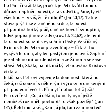
ho Pán třikrát táže, pročež je Petr kvůli tomuto
důrazu naplněn bolestí, a tak odvětí: „Pane, ty víš
všechno – ty víš, že tě miluji!“ (Jan 21,17). Tahle
slova prýští ze zraněného srdce, ta bolest
připomíná hořký pláč, o němž hovoří synoptici,
když popisují noc zrady (srov. Lk 22,62), ale nyní
tato bolest souzní s vyznáním lásky. Vzkříšený
Kristus tedy Petra ospravedlňuje – třikrát ho
vyzývá k tomu, aby byl pastýřem jeho ovcí. Zapření
je zahaleno milosrdenstvím a ze Šimona se zase
stává Petr, Skála, na níž má být zbudována Kristova
církev.
Ježíš pak Petrovi vyjevuje budoucnost, která ho
čeká, což souzní s některými výroky pronesenými
při poslední večeři. Při mytí nohou totiž Ježíš
Petrovi řekl: „Co já dělám, tomu ty nyní ještě
nemůžeš rozumět; pochopíš to však později“ (Jan
13,7). Řekl mu také: „Kam já jdu, tam za mnou teď