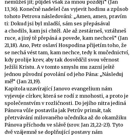
nemůžeš jít; půjdeš však za mnou později“ (Jan
13,36). Konečně nadešel čas vyjevit hodinu a způsob
tohoto Petrova následování: „Amen, amen, pravím
ti: Dokud jsi byl mladší, sám ses přepásával
a chodils, kam jsi chtěl. Ale až zestárneš, vztáhneš
ruce, a jiný tě přepásá a povede, kam nechceš“ (Jan
21,18). Ano, Petr oslaví Hospodina přijetím toho, že
se nechá vést tam, kam nechce, tedy k mučednictví,
kdy prolije krev, aby tak dosvědčil svou věrnost
Ježíši Kristu. A v tomto smyslu mu zazní ještě
jednou původní povolání od jeho Pána: „Následuj
mě!“ (Jan 21,19).
Kapitola uzavírající Janovo evangelium nám
vyjevuje církev, která se rodí z mnohosti, a proto je
společenstvím v rozličnosti. Do jejího nitra jediná
Pánova vůle postavila jak Petrův primát, tak
přetrvávání milovaného učedníka až do okamžiku
Pánova příchodu ve slávě (srov. Jan 21,22–23). Tyto
dvě vzájemně se doplňující postavy nám