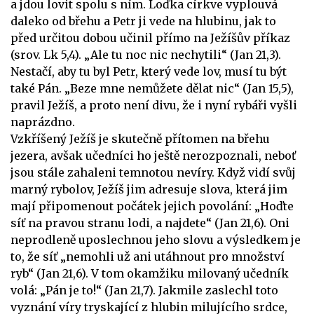
a jdou lovit spolu s ním. Loďka církve vyplouvá
daleko od břehu a Petr ji vede na hlubinu, jak to
před určitou dobou učinil přímo na Ježíšův příkaz
(srov. Lk 5,4). „Ale tu noc nic nechytili“ (Jan 21,3).
Nestačí, aby tu byl Petr, který vede lov, musí tu být
také Pán. „Beze mne nemůžete dělat nic“ (Jan 15,5),
pravil Ježíš, a proto není divu, že i nyní rybáři vyšli
naprázdno.
Vzkříšený Ježíš je skutečně přítomen na břehu
jezera, avšak učedníci ho ještě nerozpoznali, neboť
jsou stále zahaleni temnotou nevíry. Když vidí svůj
marný rybolov, Ježíš jim adresuje slova, která jim
mají připomenout počátek jejich povolání: „Hoďte
síť na pravou stranu lodi, a najdete“ (Jan 21,6). Oni
neprodleně uposlechnou jeho slovu a výsledkem je
to, že síť „nemohli už ani utáhnout pro množství
ryb“ (Jan 21,6). V tom okamžiku milovaný učedník
volá: „Pán je to!“ (Jan 21,7). Jakmile zaslechl toto
vyznání víry tryskající z hlubin milujícího srdce,