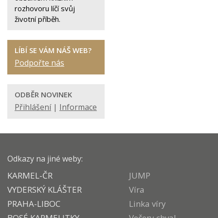
rozhovoru líčí svůj
životní příběh.
LÍBÍ SE VÁM NÁŠ WEB?
Podpořte nás
ODBĚR NOVINEK
Přihlášení
|
Informace
Odkazy na jiné weby:
KARMEL-ČR
JUMP
VYDERSKÝ KLÁŠTER
Víra
PRAHA-LIBOC
Linka víry
BOSÉ KARMELITKY
Večery chval