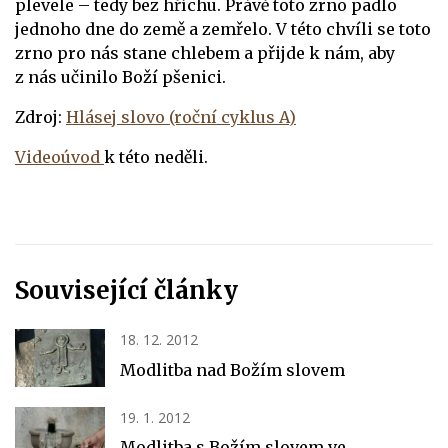
plevele – tedy bez hříchu. Právě toto zrno padlo
jednoho dne do země a zemřelo. V této chvíli se toto
zrno pro nás stane chlebem a přijde k nám, aby
z nás učinilo Boží pšenici.
Zdroj:
Hlásej slovo (roční cyklus A)
Videoúvod
k této neděli.
Související články
18. 12. 2012
Modlitba nad Božím slovem
19. 1. 2012
Modlitba s Božím slovem ve