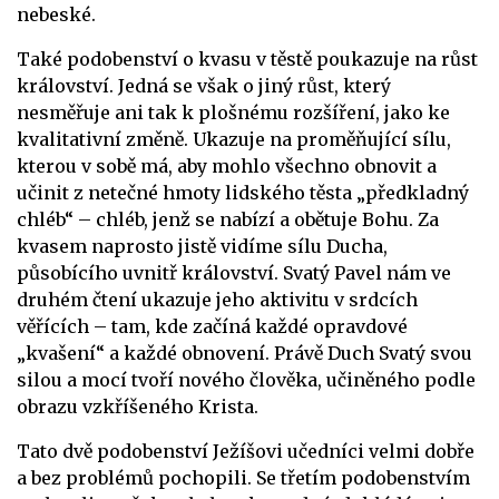
nebeské.
Také podobenství o kvasu v těstě poukazuje na růst
království. Jedná se však o jiný růst, který
nesměřuje ani tak k plošnému rozšíření, jako ke
kvalitativní změně. Ukazuje na proměňující sílu,
kterou v sobě má, aby mohlo všechno obnovit a
učinit z netečné hmoty lidského těsta „předkladný
chléb“ – chléb, jenž se nabízí a obětuje Bohu. Za
kvasem naprosto jistě vidíme sílu Ducha,
působícího uvnitř království. Svatý Pavel nám ve
druhém čtení ukazuje jeho aktivitu v srdcích
věřících – tam, kde začíná každé opravdové
„kvašení“ a každé obnovení. Právě Duch Svatý svou
silou a mocí tvoří nového člověka, učiněného podle
obrazu vzkříšeného Krista.
Tato dvě podobenství Ježíšovi učedníci velmi dobře
a bez problémů pochopili. Se třetím podobenstvím