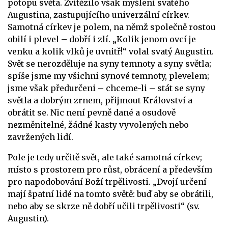
potopu světa. Zvítězilo však myšlení svatého
Augustina, zastupujícího univerzální církev.
Samotná církev je polem, na němž společně rostou
obilí i plevel – dobří i zlí. „Kolik jenom ovcí je
venku a kolik vlků je uvnitř!“ volal svatý Augustin.
Svět se nerozděluje na syny temnoty a syny světla;
spíše jsme my všichni synové temnoty, plevelem;
jsme však předurčeni – chceme-li – stát se syny
světla a dobrým zrnem, přijmout Království a
obrátit se. Nic není pevně dané a osudově
nezměnitelné, žádné kasty vyvolených nebo
zavržených lidí.
Pole je tedy určitě svět, ale také samotná církev;
místo s prostorem pro růst, obrácení a především
pro napodobování Boží trpělivosti. „Dvojí určení
mají špatní lidé na tomto světě: buď aby se obrátili,
nebo aby se skrze ně dobří učili trpělivosti“ (sv.
Augustin).