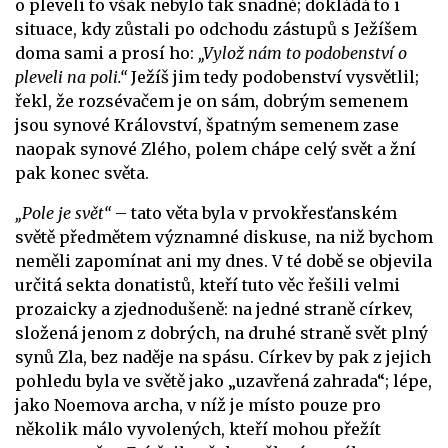
o pleveli to však nebylo tak snadné; dokládá to i
situace, kdy zůstali po odchodu zástupů s Ježíšem
doma sami a prosí ho:
„Vylož nám to podobenství o
pleveli na poli.“
Ježíš jim tedy podobenství vysvětlil;
řekl, že rozsévačem je on sám, dobrým semenem
jsou synové Království, špatným semenem zase
naopak synové Zlého, polem chápe celý svět a žní
pak konec světa.
„Pole je svět“
– tato věta byla v prvokřesťanském
světě předmětem významné diskuse, na niž bychom
neměli zapomínat ani my dnes. V té době se objevila
určitá sekta donatistů, kteří tuto věc řešili velmi
prozaicky a zjednodušeně: na jedné straně církev,
složená jenom z dobrých, na druhé straně svět plný
synů Zla, bez naděje na spásu. Církev by pak z jejich
pohledu byla ve světě jako „uzavřená zahrada“; lépe,
jako Noemova archa, v níž je místo pouze pro
několik málo vyvolených, kteří mohou přežít