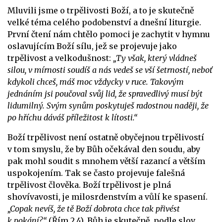
Mluvili jsme o trpělivosti Boží, a to je skutečně
velké téma celého podobenství a dnešní liturgie.
První čtení nám chtělo pomoci je zachytit v hymnu
oslavujícím Boží sílu, jež se projevuje jako
trpělivost a velkodušnost:
„Ty však, který vládneš
silou, v mírnosti soudíš a nás vedeš se vší šetrností, neboť
kdykoli chceš, máš moc vždycky v ruce. Takovým
jednáním jsi poučoval svůj lid, že spravedlivý musí být
lidumilný. Svým synům poskytuješ radostnou naději, že
po hříchu dáváš příležitost k lítosti.“
Boží trpělivost není ostatně obyčejnou trpělivostí
v tom smyslu, že by Bůh očekával den soudu, aby
pak mohl soudit s mnohem větší razancí a větším
uspokojením. Tak se často projevuje falešná
trpělivost člověka. Boží trpělivost je plná
shovívavosti, je milosrdenstvím a vůlí ke spasení.
„Copak nevíš, že tě Boží dobrota chce tak přivést
k pokání?“
(Řím 2,4). Bůh je skutečně, podle slov