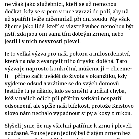
ne však jako služebníci, kteří se už nemohou
dočkat, kdy se srpem v ruce vyrazí do polí, aby už
už spatřili tváře ničemníků při dni soudu. My však
žijeme jako lidé, kteří si vlastně vůbec nemohou být
jistí, zda jsou oni sami tím dobrým zrnem, nebo
jestli i v nich nevyrostl plevel.
Je to velká výzva pro naši pokoru a milosrdenství,
která na nás z evangelijního úryvku doléhá. Tato
výzva je naprosto konkrétní, můžeme ji – chceme-
li – přímo začít uvádět do života v okamžiku, kdy
vyjdeme odsud a vrátíme se do svých domovů.
Jestliže tu je někdo, kdo se zmýlil a udělal chybu,
kéž v našich očích při příštím setkání nespatří
odsouzení, ale spíše naši blízkost, protože Kristovo
slovo nám nechalo vypadnout srpy a kosy z rukou.
Slyšeli jsme, že my všichni patříme k zrnu i pleveli
současně. Pouze jeden jediný byl čistým zrnem bez