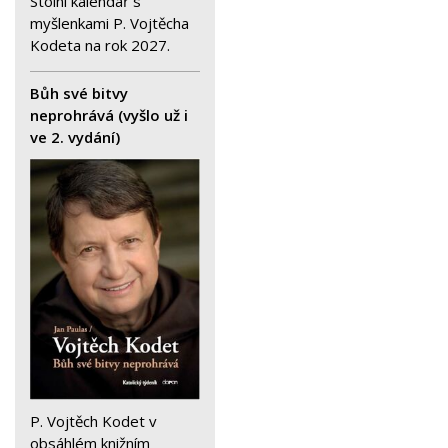
Stolní kalendář s
myšlenkami P. Vojtěcha
Kodeta na rok 2027.
Bůh své bitvy
neprohrává (vyšlo už i
ve 2. vydání)
P. Vojtěch Kodet v
obsáhlém knižním