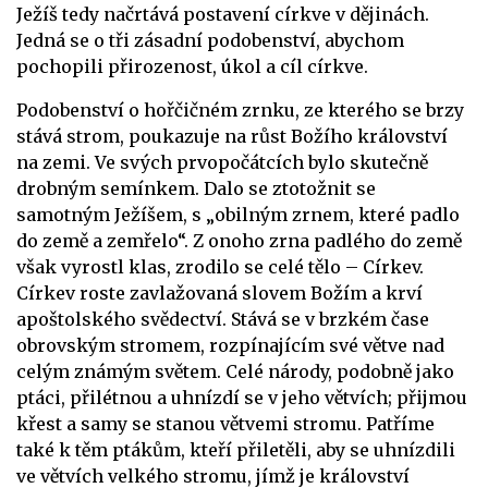
Ježíš tedy načrtává postavení církve v dějinách.
Jedná se o tři zásadní podobenství, abychom
pochopili přirozenost, úkol a cíl církve.
Podobenství o hořčičném zrnku, ze kterého se brzy
stává strom, poukazuje na růst Božího království
na zemi. Ve svých prvopočátcích bylo skutečně
drobným semínkem. Dalo se ztotožnit se
samotným Ježíšem, s „obilným zrnem, které padlo
do země a zemřelo“. Z onoho zrna padlého do země
však vyrostl klas, zrodilo se celé tělo – Církev.
Církev roste zavlažovaná slovem Božím a krví
apoštolského svědectví. Stává se v brzkém čase
obrovským stromem, rozpínajícím své větve nad
celým známým světem. Celé národy, podobně jako
ptáci, přilétnou a uhnízdí se v jeho větvích; přijmou
křest a samy se stanou větvemi stromu. Patříme
také k těm ptákům, kteří přiletěli, aby se uhnízdili
ve větvích velkého stromu, jímž je království