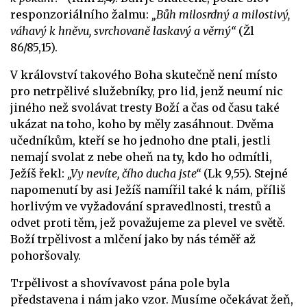
responzoriálního žalmu:
„Bůh milosrdný a milostivý,
váhavý k hněvu, svrchovaně laskavý a věrný“
(Žl
86/85,15).
V království takového Boha skutečně není místo
pro netrpělivé služebníky, pro lid, jenž neumí nic
jiného než svolávat tresty Boží a čas od času také
ukázat na toho, koho by měly zasáhnout. Dvěma
učedníkům, kteří se ho jednoho dne ptali, jestli
nemají svolat z nebe oheň na ty, kdo ho odmítli,
Ježíš řekl:
„Vy nevíte, čího ducha jste“
(Lk 9,55). Stejné
napomenutí by asi Ježíš namířil také k nám, příliš
horlivým ve vyžadování spravedlnosti, trestů a
odvet proti těm, jež považujeme za plevel ve světě.
Boží trpělivost a mlčení jako by nás téměř až
pohoršovaly.
Trpělivost a shovívavost pána pole byla
představena i nám jako vzor. Musíme očekávat žeň,