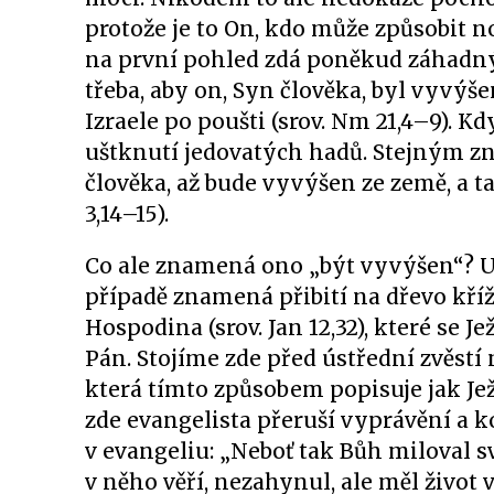
protože je to On, kdo může způsobit nov
na první pohled zdá poněkud záhadný:
třeba, aby on, Syn člověka, byl vyvýš
Izraele po poušti (srov. Nm 21,4–9). K
uštknutí jedovatých hadů. Stejným zn
člověka, až bude vyvýšen ze země, a ta
3,14–15).
Co ale znamená ono „být vyvýšen“? Urč
případě znamená přibití na dřevo kříž
Hospodina (srov. Jan 12,32), které se Je
Pán. Stojíme zde před ústřední zvěstí 
která tímto způsobem popisuje jak Ježí
zde evangelista přeruší vyprávění a
v evangeliu: „Neboť tak Bůh miloval s
v něho věří, nezahynul, ale měl život