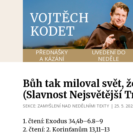
VOJTĚCH
KODET
PŘEDNÁŠKY
UVEDENÍ DO
A KÁZÁNÍ
NEDĚLE
Bůh tak miloval svět, 
(Slavnost Nejsvětější T
SEKCE:
ZAMYŠLENÍ NAD NEDĚLNÍMI TEXTY
|
25. 5. 20
1. čtení: Exodus 34,4b–6.8–9
2. čtení: 2. Korinťanům 13,11–13