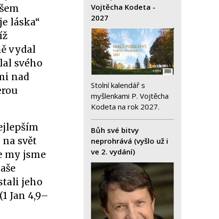
Vojtěcha Kodeta -
všem
2027
je láska“
íž
ně vydal
lal svého
ami nad
Stolní kalendář s
erou
myšlenkami P. Vojtěcha
Kodeta na rok 2027.
ejlepším
Bůh své bitvy
 na svět
neprohrává (vyšlo už i
ve 2. vydání)
že my jsme
naše
tali jeho
(1 Jan 4,9–