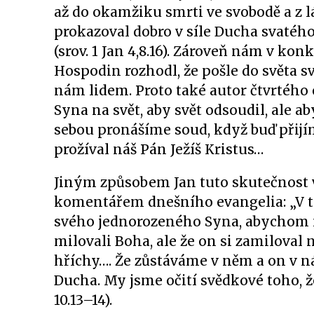
až do okamžiku smrti ve svobodě a z 
prokazoval dobro v síle Ducha svatého (
(srov. 1 Jan 4,8.16). Zároveň nám v kon
Hospodin rozhodl, že pošle do světa 
nám lidem. Proto také autor čtvrtého
Syna na svět, aby svět odsoudil, ale a
sebou pronášíme soud, když buď přijím
prožíval náš Pán Ježíš Kristus…
Jiným způsobem Jan tuto skutečnost v
komentářem dnešního evangelia: „V to
svého jednorozeného Syna, abychom mě
milovali Boha, ale že on si zamiloval
hříchy…. Že zůstáváme v něm a on v n
Ducha. My jsme očití svědkové toho, že
10.13–14).