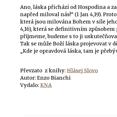
Ano, láska přichází od Hospodina a z
napřed miloval nás!“ (1 Jan 4,19). Pro
která jsou milována Bohem v síle jeho
4,16), která se definitivním způsobem 
přijmeme, budeme s to ji uskutečňov
Tak se může Boží láska projevovat v d
„Kde je opravdová láska, tam je přebý
Převzato z knihy:
Hlásej Slovo
Autor: Enzo Bianchi
Vydalo:
KNA