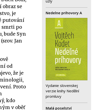
uzly
í obraz se
Nedelne prihovory A
tvo, je
bě putování
d smrti po
u, bude Syn
(srov. Jan
šově
ení od
jevo, že je
minologii,
Vydanie slovenskej
vení. Proto
verzie knihy Nedělní
m
promluvy
ný, kdo
eným v oběť
Malá poselství