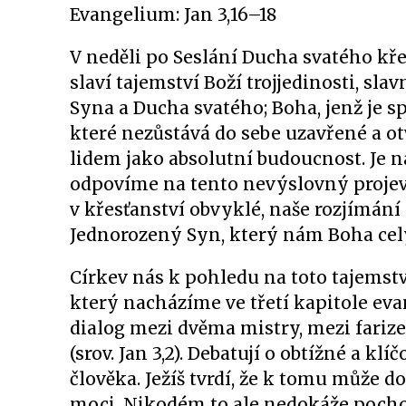
Evangelium: Jan 3,16–18
V neděli po Seslání Ducha svatého kř
slaví tajemství Boží trojjedinosti, sla
Syna a Ducha svatého; Boha, jenž je s
které nezůstává do sebe uzavřené a o
lidem jako absolutní budoucnost. Je na
odpovíme na tento nevýslovný projev l
v křesťanství obvyklé, naše rozjímání 
Jednorozený Syn, který nám Boha celý
Církev nás k pohledu na toto tajems
který nacházíme ve třetí kapitole evan
dialog mezi dvěma mistry, mezi fariz
(srov. Jan 3,2). Debatují o obtížné a 
člověka. Ježíš tvrdí, že k tomu může do
moci. Nikodém to ale nedokáže pocho