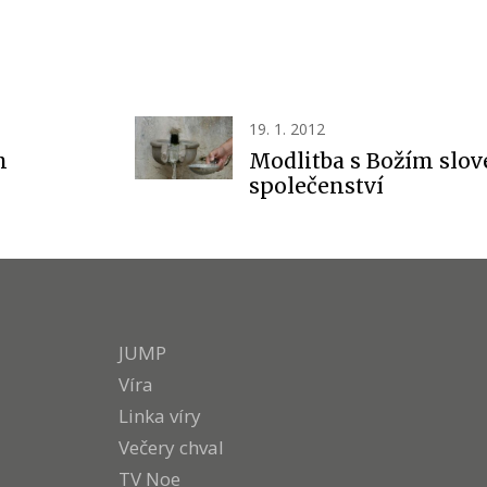
19. 1. 2012
m
Modlitba s Božím slo
společenství
JUMP
Víra
Linka víry
Večery chval
TV Noe