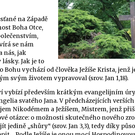
esťané na Západě
vnost Boha Otce,
polečenstvím,
tvírá se nám
 nás, jak
ásky. Jak je to
o Bohu vychází od člověka Ježíše Krista, jenž j
m svým životem vypravoval (srov. Jan 1,18).
tví vybízí především krátkým evangelijním úr
gelia svatého Jana. V předcházejících verších 
ejem Nikodémem a Ježíšem, Mistrem, jenž přiš
klíčové otázce: o možnosti skutečného nového zr
jít jedině „shůry“ (srov. Jan 3,3), tedy díky půs
pit… Podle Ježíše je onou mocí Hospodinovou