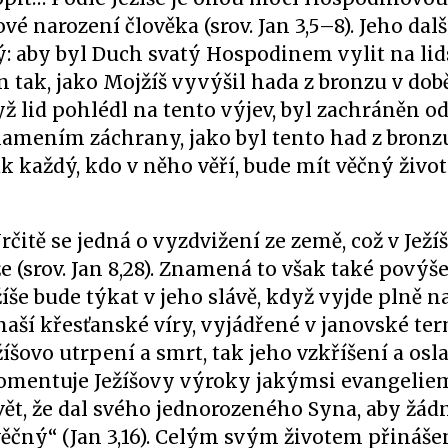
é narození člověka (srov. Jan 3,5–8). Jeho dalš
 aby byl Duch svatý Hospodinem vylit na lids
en tak, jako Mojžíš vyvýšil hada z bronzu v do
dyž lid pohlédl na tento výjev, byl zachráněn o
amením záchrany, jako byl tento had z bronz
k každý, kdo v něho věří, bude mít věčný život 
itě se jedná o vyzdvižení ze země, což v Ježí
e (srov. Jan 8,28). Znamená to však také povýš
žíše bude týkat v jeho slávě, když vyjde plně na
naší křesťanské víry, vyjádřené v janovské ter
šovo utrpení a smrt, tak jeho vzkříšení a osla
 komentuje Ježíšovy výroky jakýmsi evangelie
vět, že dal svého jednorozeného Syna, aby žád
 věčný“ (Jan 3,16). Celým svým životem přináš