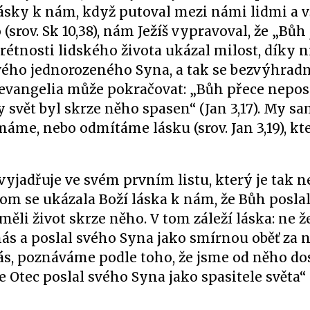
lásky k nám, když putoval mezi námi lidmi a 
srov. Sk 10,38), nám Ježíš vypravoval, že „Bůh 
krétnosti lidského života ukázal milost, díky n
svého jednorozeného Syna, a tak se bezvýhrad
 evangelia může pokračovat: „Bůh přece nepos
by svět byl skrze něho spasen“ (Jan 3,17). My s
áme, nebo odmítáme lásku (srov. Jan 3,19), kt
yjadřuje ve svém prvním listu, který je tak n
m se ukázala Boží láska k nám, že Bůh poslal
li život skrze něho. V tom záleží láska: ne 
 nás a poslal svého Syna jako smírnou oběť za 
ás, poznáváme podle toho, že jsme od něho dos
 Otec poslal svého Syna jako spasitele světa“ 