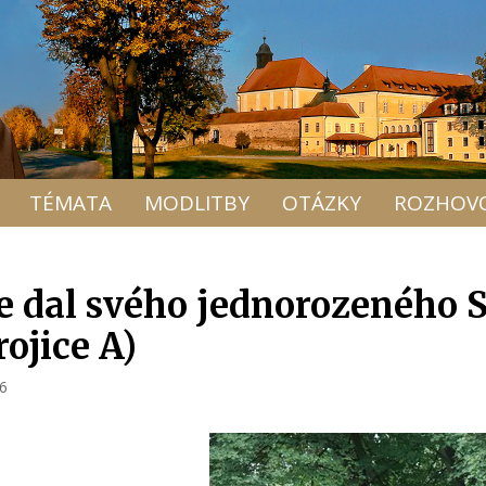
TÉMATA
MODLITBY
OTÁZKY
ROZHOV
že dal svého jednorozeného 
rojice A)
26