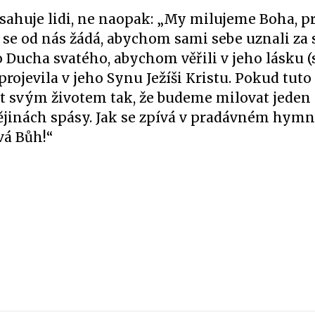
asahuje lidi, ne naopak: „My milujeme Boha, p
to se od nás žádá, abychom sami sebe uznali za 
 Ducha svatého, abychom věřili v jeho lásku (s
projevila v jeho Synu Ježíši Kristu. Pokud tuto
at svým životem tak, že budeme milovat jeden
ějinách spásy. Jak se zpívá v pradávném hymn
vá Bůh!“