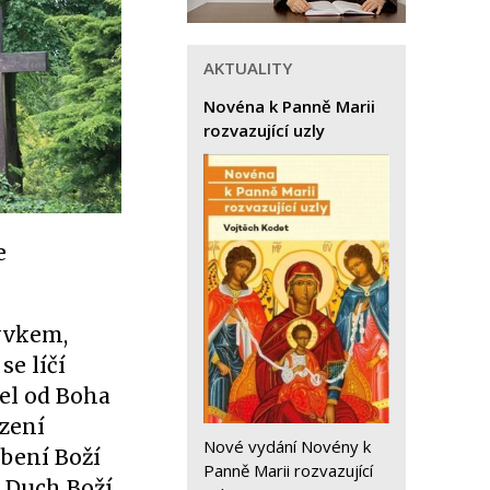
AKTUALITY
Novéna k Panně Marii
rozvazující uzly
e
yvkem,
se líčí
el od Boha
ození
Nové vydání Novény k
obení Boží
Panně Marii rozvazující
 Duch Boží,