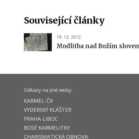
Související články
18. 12. 2012
Modlitba nad Božím slove
Odkazy na jiné weby:
KARMEL-ČR
VYDERSKÝ KLÁŠTER
PRAHA-LIBOC
BOSÉ KARMELITKY
CHARISMATICKÁ OBNOVA