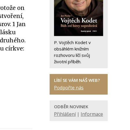
rotože on
stvoření,
rov. 1 Jan
 lásku
 druhého.
P. Vojtěch Kodet v
u církve:
obsáhlém knižním
rozhovoru líčí svůj
životní příběh.
LÍBÍ SE VÁM NÁŠ WEB?
Podpořte nás
ODBĚR NOVINEK
Přihlášení
|
Informace