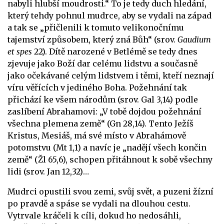
nabyli hlubší moudrosti.“ To je tedy duch hledání,
který tehdy pohnul mudrce, aby se vydali na západ
a tak se „přičlenili k tomuto velikonočnímu
tajemství způsobem, který zná Bůh“ (srov.
Gaudium
et spes
22). Dítě narozené v Betlémě se tedy dnes
zjevuje jako Boží dar celému lidstvu a současně
jako očekávané celým lidstvem i těmi, kteří neznají
víru věřících v jediného Boha. Požehnání tak
přichází ke všem národům (srov. Gal 3,14) podle
zaslíbení Abrahamovi: „V tobě dojdou požehnání
všechna plemena země“ (Gn 28,14). Tento Ježíš
Kristus, Mesiáš, má své místo v Abrahámově
potomstvu (Mt 1,1) a navíc je „nadějí všech končin
země“ (Žl 65,6), schopen přitáhnout k sobě všechny
lidi (srov. Jan 12,32)…
Mudrci opustili svou zemi, svůj svět, a puzeni žízní
po pravdě a spáse se vydali na dlouhou cestu.
Vytrvale kráčeli k cíli, dokud ho nedosáhli,