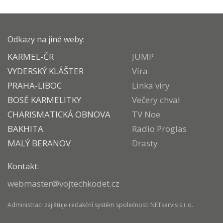
Odkazy na jiné weby:
KARMEL-ČR
JUMP
VYDERSKÝ KLÁŠTER
Víra
PRAHA-LIBOC
Linka víry
BOSÉ KARMELITKY
Večery chval
CHARISMATICKÁ OBNOVA
TV Noe
BAKHITA
Radio Proglas
MALÝ BERANOV
Drasty
Kontakt:
webmaster@vojtechkodet.cz
Administraci zajišťuje
redakční systém
společnosti
NETservis s.r.o.