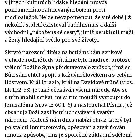
v jiných kulturách lidské hledání pravdy
poznamenáno rafinovaným bojem proti
modloslužbě. Nelze nevzpomenout, že v té době již
několik století existoval buddhismus a další
východní „náboženské cesty“, jimiž se ubírali muži
a ženy hledající světlo pro své životy...
Skryté narození dítěte na betlémském venkově
v chudé rodině tedy přitáhne tyto mudrce, protože
vtělení Božího Syna představovalo způsob, jímž se
Bůh sám chtěl spojit s každým člověkem a s celým
lidstvem. Král Izraele, král na Davidově trůně (srov.
Lk 1,32–33), je také očekáván všemi národy. Aby se
s ním mohli setkat, musí tito moudří vystoupit do
Jeruzaléma (srov. Iz 60,1–6) a naslouchat Písmu, jež
obsahuje Boží zaslíbení uchovávaná svatým
národem. Matouš nám dnes nabízí obraz, který byl
po staletí interpretován, opěvován a ztvárňován
mnoha způsoby, jimž je společné základní sdělení: