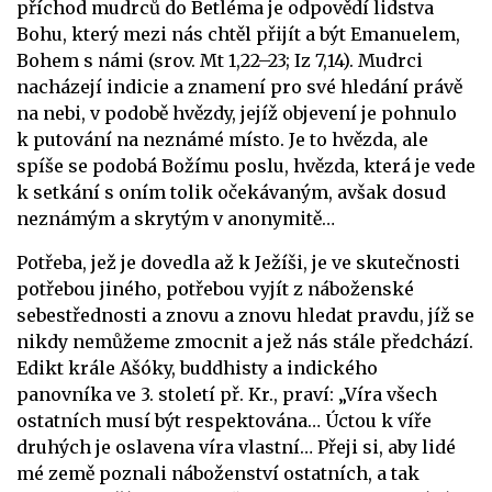
příchod mudrců do Betléma je odpovědí lidstva
Bohu, který mezi nás chtěl přijít a být Emanuelem,
Bohem s námi (srov. Mt 1,22–23; Iz 7,14). Mudrci
nacházejí indicie a znamení pro své hledání právě
na nebi, v podobě hvězdy, jejíž objevení je pohnulo
k putování na neznámé místo. Je to hvězda, ale
spíše se podobá Božímu poslu, hvězda, která je vede
k setkání s oním tolik očekávaným, avšak dosud
neznámým a skrytým v anonymitě…
Potřeba, jež je dovedla až k Ježíši, je ve skutečnosti
potřebou jiného, potřebou vyjít z náboženské
sebestřednosti a znovu a znovu hledat pravdu, jíž se
nikdy nemůžeme zmocnit a jež nás stále předchází.
Edikt krále Ašóky, buddhisty a indického
panovníka ve 3. století př. Kr., praví: „Víra všech
ostatních musí být respektována… Úctou k víře
druhých je oslavena víra vlastní… Přeji si, aby lidé
mé země poznali náboženství ostatních, a tak