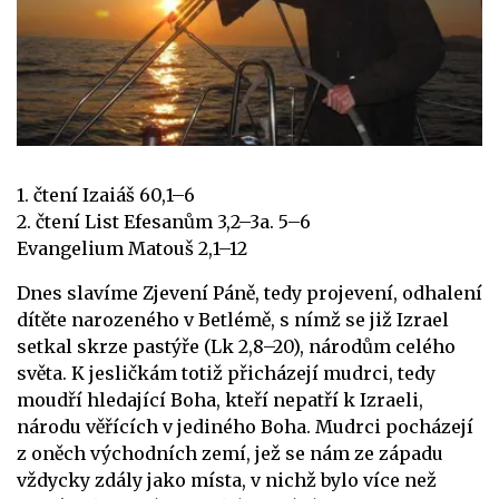
1. čtení Izaiáš 60,1–6
2. čtení List Efesanům 3,2–3a. 5–6
Evangelium Matouš 2,1–12
Dnes slavíme Zjevení Páně, tedy projevení, odhalení
dítěte narozeného v Betlémě, s nímž se již Izrael
setkal skrze pastýře (Lk 2,8–20), národům celého
světa. K jesličkám totiž přicházejí mudrci, tedy
moudří hledající Boha, kteří nepatří k Izraeli,
národu věřících v jediného Boha. Mudrci pocházejí
z oněch východních zemí, jež se nám ze západu
vždycky zdály jako místa, v nichž bylo více než