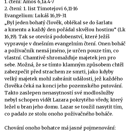
1. čtení: Amos 6,1a.4-7
2. čtení: 1. list Timotejovi 6,11-16
Evangelium: Lukáš 16,19-31
„Byl jeden bohatý člověk, oblékal se do šarlatu
a kmentu a každý den pořádal skvělou hostinu“ (Lk
16,19). Tak se otevírá podobenství, které Ježíš
vypravuje v dnešním evangelním čtení. Onen boháč
a poživačník nemá jméno, je určen pouze tím, co
vlastní. Chamtivě shromažďuje majetek jen pro
sebe. Možná, že se tímto klamným způsobem chtěl
zabezpečit před strachem ze smrti, jako kdyby
velký majetek mohl zabránit události, jež každého
člověka čeká na konci jeho pozemského putování.
Takto zaslepen nenasytností své modloslužby
nebyl schopen vidět Lazara pokrytého vředy, který
ležel u bran jeho domu. Lazar se toužil nasytit tím,
co padalo ze stolu onoho poživačného boháče.
Chování onoho bohatce má jasné pojmenování: