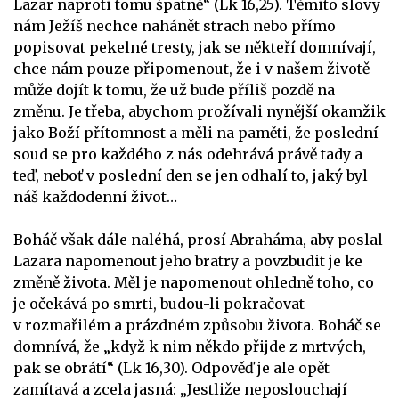
Lazar naproti tomu špatně“ (Lk 16,25). Těmito slovy
nám Ježíš nechce nahánět strach nebo přímo
popisovat pekelné tresty, jak se někteří domnívají,
chce nám pouze připomenout, že i v našem životě
může dojít k tomu, že už bude příliš pozdě na
změnu. Je třeba, abychom prožívali nynější okamžik
jako Boží přítomnost a měli na paměti, že poslední
soud se pro každého z nás odehrává právě tady a
teď, neboť v poslední den se jen odhalí to, jaký byl
náš každodenní život…
Boháč však dále naléhá, prosí Abraháma, aby poslal
Lazara napomenout jeho bratry a povzbudit je ke
změně života. Měl je napomenout ohledně toho, co
je očekává po smrti, budou-li pokračovat
v rozmařilém a prázdném způsobu života. Boháč se
domnívá, že „když k nim někdo přijde z mrtvých,
pak se obrátí“ (Lk 16,30). Odpověď je ale opět
zamítavá a zcela jasná: „Jestliže neposlouchají