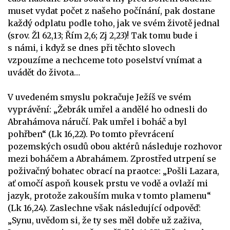
muset vydat počet z našeho počínání, pak dostane
každý odplatu podle toho, jak ve svém životě jednal
(srov. Žl 62,13; Řím 2,6; Zj 2,23)! Tak tomu bude i
s námi, i když se dnes při těchto slovech
vzpouzíme a nechceme toto poselství vnímat a
uvádět do života…
V uvedeném smyslu pokračuje Ježíš ve svém
vyprávění: „Žebrák umřel a andělé ho odnesli do
Abrahámova náručí. Pak umřel i boháč a byl
pohřben“ (Lk 16,22). Po tomto převrácení
pozemských osudů obou aktérů následuje rozhovor
mezi boháčem a Abrahámem. Zprostřed utrpení se
poživačný bohatec obrací na praotce: „Pošli Lazara,
ať omočí aspoň kousek prstu ve vodě a ovlaží mi
jazyk, protože zakouším muka v tomto plamenu“
(Lk 16,24). Zaslechne však následující odpověď:
„Synu, uvědom si, že ty ses měl dobře už zaživa,