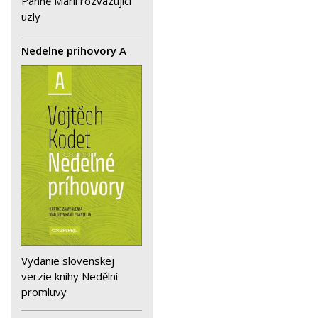
Panně Marii rozvazující
uzly
Nedelne prihovory A
Vydanie slovenskej
verzie knihy Nedělní
promluvy