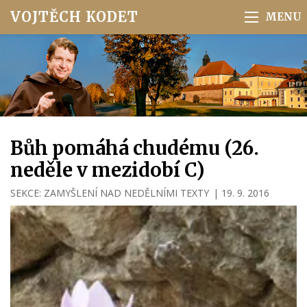
VOJTĚCH KODET
Bůh pomáhá chudému (26.
neděle v mezidobí C)
SEKCE:
ZAMYŠLENÍ NAD NEDĚLNÍMI TEXTY
|
19. 9. 2016