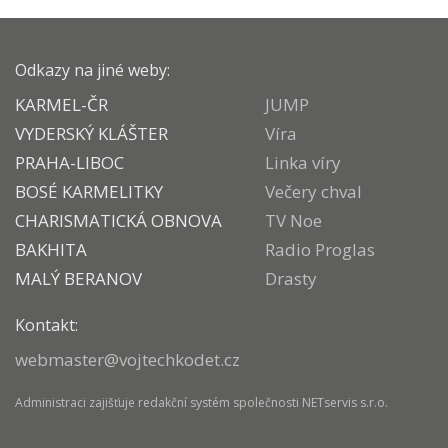
Odkazy na jiné weby:
KARMEL-ČR
JUMP
VYDERSKÝ KLÁŠTER
Víra
PRAHA-LIBOC
Linka víry
BOSÉ KARMELITKY
Večery chval
CHARISMATICKÁ OBNOVA
TV Noe
BAKHITA
Radio Proglas
MALÝ BERANOV
Drasty
Kontakt:
webmaster@vojtechkodet.cz
Administraci zajišťuje
redakční systém
společnosti
NETservis s.r.o.