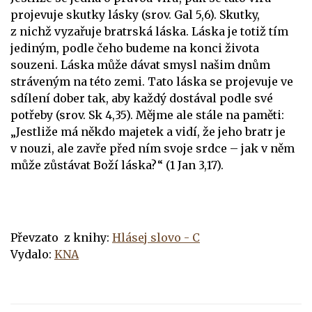
projevuje skutky lásky (srov. Gal 5,6). Skutky,
z nichž vyzařuje bratrská láska. Láska je totiž tím
jediným, podle čeho budeme na konci života
souzeni. Láska může dávat smysl našim dnům
stráveným na této zemi. Tato láska se projevuje ve
sdílení dober tak, aby každý dostával podle své
potřeby (srov. Sk 4,35). Mějme ale stále na paměti:
„Jestliže má někdo majetek a vidí, že jeho bratr je
v nouzi, ale zavře před ním svoje srdce – jak v něm
může zůstávat Boží láska?“ (1 Jan 3,17).
Převzato z knihy:
Hlásej slovo - C
Vydalo:
KNA