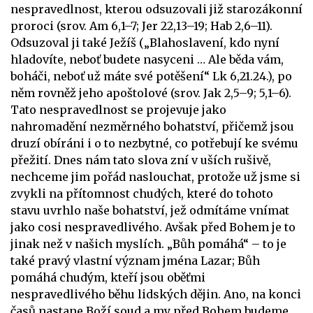
nespravedlnost, kterou odsuzovali již starozákonní
proroci (srov. Am 6,1–7; Jer 22,13–19; Hab 2,6–11).
Odsuzoval ji také Ježíš („Blahoslavení, kdo nyní
hladovíte, neboť budete nasyceni … Ale běda vám,
boháči, neboť už máte své potěšení“ Lk 6,21.24.), po
něm rovněž jeho apoštolové (srov. Jak 2,5–9; 5,1–6).
Tato nespravedlnost se projevuje jako
nahromadění nezměrného bohatství, přičemž jsou
druzí obíráni i o to nezbytné, co potřebují ke svému
přežití. Dnes nám tato slova zní v uších rušivě,
nechceme jim pořád naslouchat, protože už jsme si
zvykli na přítomnost chudých, které do tohoto
stavu uvrhlo naše bohatství, jež odmítáme vnímat
jako cosi nespravedlivého. Avšak před Bohem je to
jinak než v našich myslích. „Bůh pomáhá“ – to je
také pravý vlastní význam jména Lazar; Bůh
pomáhá chudým, kteří jsou oběťmi
nespravedlivého běhu lidských dějin. Ano, na konci
časů nastane Boží soud a my před Bohem budeme