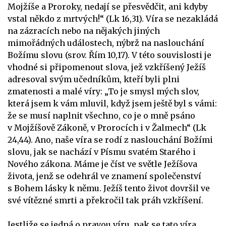
Mojžíše a Proroky, nedají se přesvědčit, ani kdyby
vstal někdo z mrtvých!“ (Lk 16,31). Víra se nezakládá
na zázracích nebo na nějakých jiných
mimořádných událostech, nýbrž na naslouchání
Božímu slovu (srov. Řím 10,17). V této souvislosti je
vhodné si připomenout slova, jež vzkříšený Ježíš
adresoval svým učedníkům, kteří byli plni
zmatenosti a malé víry: „To je smysl mých slov,
která jsem k vám mluvil, když jsem ještě byl s vámi:
že se musí naplnit všechno, co je o mně psáno
v Mojžíšově Zákoně, v Prorocích i v Žalmech“ (Lk
24,44). Ano, naše víra se rodí z naslouchání Božími
slovu, jak se nachází v Písmu svatém Starého i
Nového zákona. Máme je číst ve světle Ježíšova
života, jenž se odehrál ve znamení společenství
s Bohem lásky k němu. Ježíš tento život dovršil ve
své vítězné smrti a překročil tak práh vzkříšení.
Jestliže se jedná o pravou víru, pak se tato víra