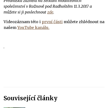
Přednáška zazněla na
Setkání modlitebních
společenství
v Rožnově pod Radhoštěm 11.3.2017 a
můžete si ji poslechnout
zde
.
Videozáznam této i
první části
můžete zhlédnout na
našem
YouTube kanálu.
.
Související články