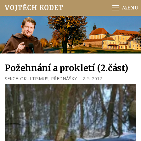
VOJTĚCH KODET
Požehnání a prokletí (2.část)
SEKCE:
OKULTISMUS
,
PŘEDNÁŠKY
|
2. 5. 2017