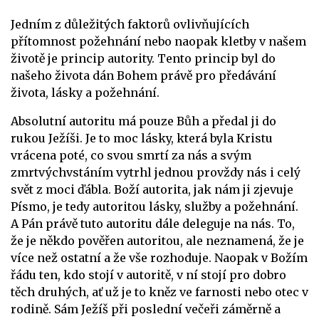
Jedním z důležitých faktorů ovlivňujících
přítomnost požehnání nebo naopak kletby v našem
životě je princip autority. Tento princip byl do
našeho života dán Bohem právě pro předávání
života, lásky a požehnání.
Absolutní autoritu má pouze Bůh a předal ji do
rukou Ježíši. Je to moc lásky, která byla Kristu
vrácena poté, co svou smrtí za nás a svým
zmrtvýchvstáním vytrhl jednou provždy nás i celý
svět z moci ďábla. Boží autorita, jak nám ji zjevuje
Písmo, je tedy autoritou lásky, služby a požehnání.
A Pán právě tuto autoritu dále deleguje na nás.
To,
že je někdo pověřen autoritou, ale neznamená, že je
více než ostatní a že vše rozhoduje. Naopak v Božím
řádu ten, kdo stojí v autoritě, v ní stojí pro dobro
těch druhých, ať už je to kněz ve farnosti nebo otec v
rodině. Sám Ježíš při poslední večeři záměrně a