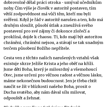
dobrovolně dělal práci otroka - umýval učedníkům
nohy. Čím výše je člověk v autoritě postaven, tím
větší zodpovědnost má vůči těm, kteří mu byli
svěřeni. Když je řád v autoritě narušen a ten, kdo má
druhým sloužit, působí útlak a zneužívá svého
postavení pro své zájmy či dokonce zlořečí a
proklíná, dojde k chaosu. Ti, kdo mají být autoritou
chráněni, chráněni nejsou, a stávají se tak snadným
terčem působení Božího nepřítele.
Cesta ven z těchto našich narušených vztahů však
existuje skrze Ježíše Krista a jeho oběť na kříži.
Jsme děti Boha, který je milosrdný a všemohoucí
Otec, jsme určeni pro věčnou radost a věčnou lásku,
máme nekonečnou budoucnost. Jen je třeba chtít
naučit se žít v blízkosti našeho Boha, prosit o
Ducha svatého, aby nám dával sílu milovat,
odpouštět a žehnat.