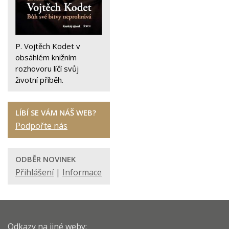
P. Vojtěch Kodet v
obsáhlém knižním
rozhovoru líčí svůj
životní příběh.
LÍBÍ SE VÁM NÁŠ WEB?
Podpořte nás
ODBĚR NOVINEK
Přihlášení
|
Informace
Odkazy na jiné weby: