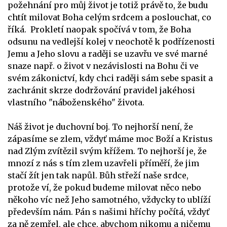
požehnání pro můj život je totiž právě to, že budu
chtít milovat Boha celým srdcem a poslouchat, co
říká. Prokletí naopak spočívá v tom, že Boha
odsunu na vedlejší kolej v neochotě k podřízenosti
Jemu a Jeho slovu a raději se uzavřu ve své marné
snaze např. o život v nezávislosti na Bohu či ve
svém zákonictví, kdy chci raději sám sebe spasit a
zachránit skrze dodržování pravidel jakéhosi
vlastního "náboženského" života.
Náš život je duchovní boj. To nejhorší není, že
zápasíme se zlem, vždyť máme moc Boží a Kristus
nad Zlým zvítězil svým křížem. To nejhorší je, že
mnozí z nás s tím zlem uzavřeli příměří, že jim
stačí žít jen tak napůl. Bůh střeží naše srdce,
protože ví, že pokud budeme milovat něco nebo
někoho víc než Jeho samotného, vždycky to ublíží
především nám. Pán s našimi hříchy počítá, vždyť
za ně zemřel, ale chce, abychom nikomu a ničemu