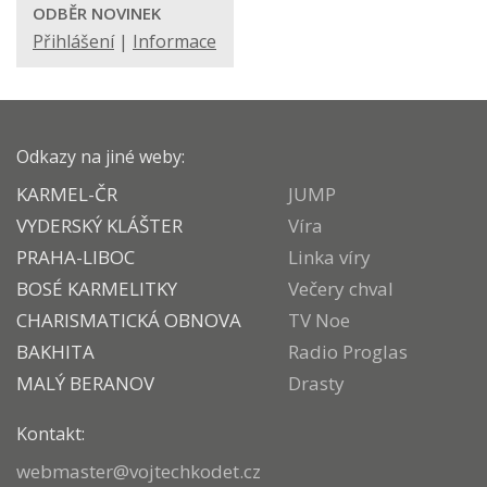
ODBĚR NOVINEK
Přihlášení
|
Informace
Odkazy na jiné weby:
KARMEL-ČR
JUMP
VYDERSKÝ KLÁŠTER
Víra
PRAHA-LIBOC
Linka víry
BOSÉ KARMELITKY
Večery chval
CHARISMATICKÁ OBNOVA
TV Noe
BAKHITA
Radio Proglas
MALÝ BERANOV
Drasty
Kontakt:
webmaster@vojtechkodet.cz