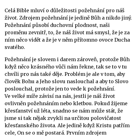
Celá Bible mluví o důležitosti požehnání pro náš
život. Zdrojem požehnání je jedině Bůh a nikdo jiný.
Požehnání působí duchovní plodnost, naši
proměnu zevnitř, to, že náš život má smysl, že je za
ním něco vidět a že je v něm přítomno ovoce Ducha
svatého.
Požehnání je slovem i darem zároveň, protože Bůh
když něco krásného vůči nám řekne, tak se to v tu
chvíli pro nás také děje. Problém je ale v tom, aby
člověk Bohu a Jeho slovu naslouchal a aby to Slovo
poslouchal, protože jen to vede k požehnání.
Ve velké míře závisí na nás, jestli je náš život
ovlivněn požehnáním nebo kletbou. Pokud žijeme
křesťanství už léta, snadno se nám může stát, že
jsme si tak nějak zvykli na určitou polovičatost
křesťanského života. Ale jedině když Kristu patřím
cele, On se o mě postará. Prvním zdrojem