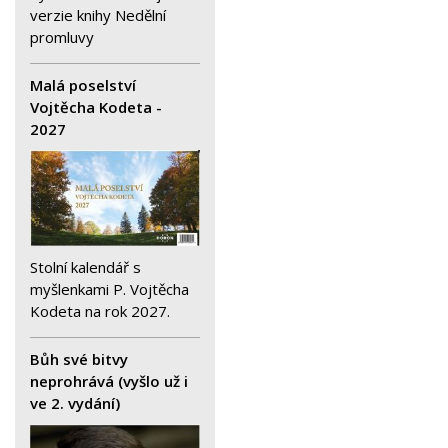
verzie knihy Nedělní
promluvy
Malá poselství
Vojtěcha Kodeta -
2027
Stolní kalendář s
myšlenkami P. Vojtěcha
Kodeta na rok 2027.
Bůh své bitvy
neprohrává (vyšlo už i
ve 2. vydání)