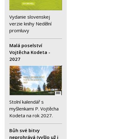
Vydanie slovenskej
verzie knihy Nedělní
promluvy
Malá poselství
Vojtěcha Kodeta -
2027
Stolní kalendář s
myšlenkami P. Vojtěcha
Kodeta na rok 2027.
Bůh své bitvy
neprohrává (vyšlo už i