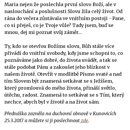
Maria nejen že poslechla první slovo Boží, ale v
naslouchání a poslušnosti Slovu žila celý život. Od
rána do večera zůstávala ve vnitřním postoji - Pane,
co si přeješ, co je Tvoje vůle? Tady jsem, buď se
mnou, dej mi poznat svůj záměr…
Ty, kdo se otevřou Božímu slovu, Bůh stále více
přivádí do vnitřní svobody, kdy jsme schopni to, co
poznáváme jako dobré, do života uvádět, a tak se
stále podobat Pánu a zakoušet jeho blízkost v
našem životě. Otevřít v modlitbě Písmo svaté a nad
tím Slovem být znamená setkávat se s Ježíšem,
který promlouvá do mého života, přináší světlo,
útěchu, radost. Znamená to setkávat se s Tím, který
nechce, abych byl v životě a na život sám.
Přednáška zazněla na duchovní obnově v Kunovicích
25.3.2017 a můžete si ji poslechnout
zde
.