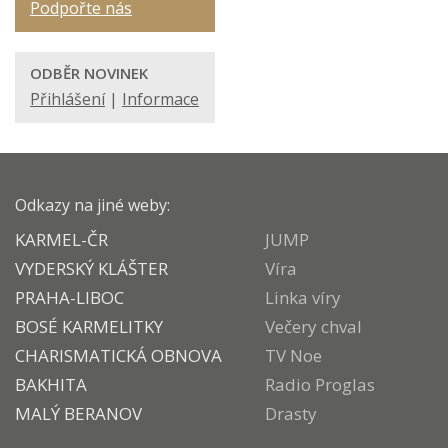
Podpořte nás
ODBĚR NOVINEK
Přihlášení
|
Informace
Odkazy na jiné weby:
KARMEL-ČR
JUMP
VYDERSKÝ KLÁŠTER
Víra
PRAHA-LIBOC
Linka víry
BOSÉ KARMELITKY
Večery chval
CHARISMATICKÁ OBNOVA
TV Noe
BAKHITA
Radio Proglas
MALÝ BERANOV
Drasty