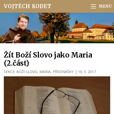
VOJTĚCH KODET
Žít Boží Slovo jako Maria
(2.část)
SEKCE:
BOŽÍ SLOVO
,
MARIA
,
PŘEDNÁŠKY
|
16. 5. 2017