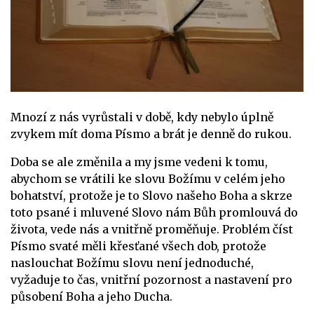
Mnozí z nás vyrůstali v době, kdy nebylo úplně
zvykem mít doma Písmo a brát je denně do rukou.
Doba se ale změnila a my jsme vedeni k tomu,
abychom se vrátili ke slovu Božímu v celém jeho
bohatství, protože je to Slovo našeho Boha a skrze
toto psané i mluvené Slovo nám Bůh promlouvá do
života, vede nás a vnitřně proměňuje. Problém číst
Písmo svaté měli křesťané všech dob, protože
naslouchat Božímu slovu není jednoduché,
vyžaduje to čas, vnitřní pozornost a nastavení pro
působení Boha a jeho Ducha.