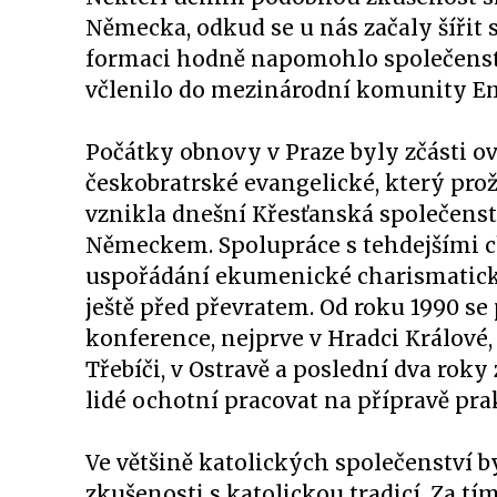
Německa, odkud se u nás začaly šířit
formaci hodně napomohlo společenstv
včlenilo do mezinárodní komunity Em
Počátky obnovy v Praze byly zčásti 
českobratrské evangelické, který prož
vznikla dnešní Křesťanská společenstv
Německem. Spolupráce s tehdejšími c
uspořádání ekumenické charismatické 
ještě před převratem. Od roku 1990 se
konference, nejprve v Hradci Králové,
Třebíči, v Ostravě a poslední dva roky
lidé ochotní pracovat na přípravě pra
Ve většině katolických společenství 
zkušenosti s katolickou tradicí. Za 