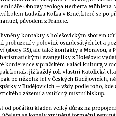
 semináře Obnovy teologa Herberta Mühlena. 
í kolem Ludvíka Kolka v Brně, které se po p
anuel, původem z Francie.
ovlivněny kontakty s holešovickým sborem Cí
il probuzení v polovině osmdesátých let a pozd
í (sbory KS), ale také kontakty s Moravou, s P
harismatickými evangelíky z Holešovic vyúst
konference v pražském Paláci kultury, v roc
 pak konala již každý rok vlastní Katolická ch
 pak po několik let v Českých Budějovicích, ně
 zpátky v Budějovicích – vždy podle toho, kde 
ktického zázemí a vstřícný místní biskup.
byl od počátku kladen velký důraz na propojen
tím účelem se konaly zmíněné formační seminá