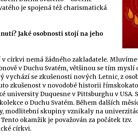
vatého je spojená též charismatická
hnutí? Jaké osobnosti stojí na jeho
 v církvi nemá žádného zakladatele. Mluvíme-
bnově v Duchu Svatém, většinou se tím myslí
rý vychází se zkušenosti nových Letnic, z os
to zkušenost v novodobé historii římskokato
cké university Duquesne v Pittsburghu v USA. S
ekolekce o Duchu Svatém. Během dalších měsí
ty, modlitební skupiny vznikaly na univerzitác
 Tento okamžik je považován za počátek tzv.
ké církvi.