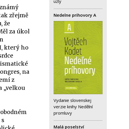
uzly
, známý
tak zřejmě
Nedelne prihovory A
, že
Měl za úkol
ám
, který ho
srdce
rismatické
kongres, na
zemí z
a „velkou
Vydanie slovenskej
verzie knihy Nedělní
svobodném
promluvy
 s
Malá poselství
olické