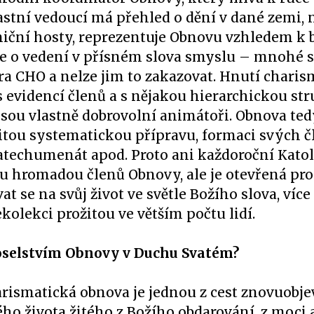
stní vedoucí má přehled o dění v dané zemi, 
aniční hosty, reprezentuje Obnovu vzhledem k
ale o vedení v přísném slova smyslu – mnohé
ra CHO a nelze jim to zakazovat. Hnutí charis
 evidencí členů a s nějakou hierarchickou str
jsou vlastně dobrovolní animátoři. Obnova te
tou systematickou přípravu, formaci svých č
okatechumenát apod. Proto ani každoroční Kato
 hromadou členů Obnovy, ale je otevřená pro
at se na svůj život ve světle Božího slova, více
kolekci prožitou ve větším počtu lidí.
 poselstvím Obnovy v Duchu Svatém?
harismatická obnova je jednou z cest znovuobje
ého života žitého z Božího obdarování, z moci 