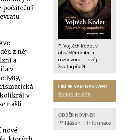
V počáteční
řevratu
rkve
P. Vojtěch Kodet v
ěji z něj
obsáhlém knižním
rozhovoru líčí svůj
lzní a
životní příběh.
ila v
e 1989,
arismatická
LÍBÍ SE VÁM NÁŠ WEB?
Podpořte nás
kolikrát v
se našli
ODBĚR NOVINEK
Přihlášení
|
Informace
í nové
ře, kterých