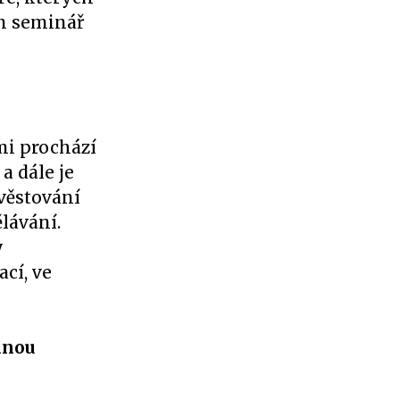
ím seminář
mi prochází
a dále je
věstování
lávání.
y
ací, ve
anou