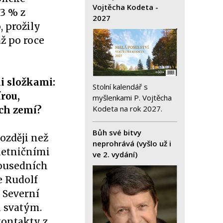
Vojtěcha Kodeta -
,3 % z
2027
 prožily
až po roce
i složkami:
Stolní kalendář s
írou,
myšlenkami P. Vojtěcha
Kodeta na rok 2027.
ich zemí?
Bůh své bitvy
ozději než
neprohrává (vyšlo už i
 letničními
ve 2. vydání)
sousedních
e Rudolf
 Severní
m svatým.
kontakty z