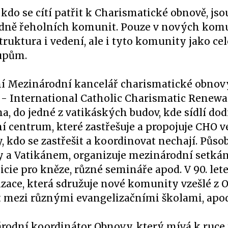
 kdo se cítí patřit k Charismatické obnově, j
ípadně řeholních komunit. Pouze v nových kom
truktura i vedení, ale i tyto komunity jako ce
upům.
vní Mezinárodní kancelář charismatické obnov
- International Catholic Charismatic Renewal
a, do jedné z vatikáských budov, kde sídlí dod
ní centrum, které zastřešuje a propojuje CHO v
 kdo se zastřešit a koordinovat nechají. Působ
 a Vatikánem, organizuje mezinárodní setkán
ie pro kněze, různé semináře apod. V 90. let
izace, která sdružuje nové komunity vzešlé z 
t mezi různými evangelizačními školami, apod
árodní koordinátor Obnovy, který mívá k ruce