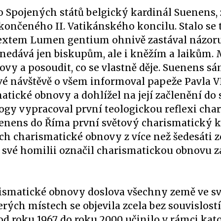
o Spojených států belgický kardinál Suenens
končeného II. Vatikánského koncilu. Stalo se 
d textem Lumen gentium ohnivě zastával názoru
 nedává jen biskupům, ale i kněžím a laikům. 
ovy a posoudit, co se vlastně děje. Suenens s
vé návštěvě o všem informoval papeže Pavla VI
atické obnovy a dohlížel na její začlenění do 
ology vypracoval první teologickou reflexi cha
Suenens do Říma první světový charismatický 
cích charismatické obnovy z více než šedesáti 
e své homilii označil charismatickou obnovu z
harismatické obnovy doslova všechny země ve 
erých místech se objevila zcela bez souvislostí
d roku 1967 do roku 2000 učinilo v rámci kat