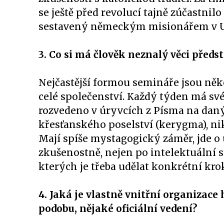
se ještě před revolucí tajně zúčastnil
sestavený německým misionářem v Ug
3. Co si má člověk neznalý věci pře
Nejčastější formou semináře jsou něk
celé společenství. Každý týden má své
rozvedeno v úryvcích z Písma na daný
křesťanského poselství (kerygma), nik
Mají spíše mystagogický záměr, jde o
zkušenostně, nejen po intelektuální st
kterých je třeba udělat konkrétní krok
4. Jaká je vlastně vnitřní organizac
podobu, nějaké oficiální vedení?