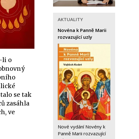
AKTUALITY
Novéna k Panně Marii
rozvazující uzly
li o
 obnovný
obního
lické
talo se tak
ců zasáhla
h, ve
Nové vydání Novény k
Panně Marii rozvazující