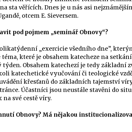
o na sta věřících. Dnes je u nás asi nejznámějš
andě, otcem E. Sieversem.
dstavit pod pojmem „seminář Obnovy“?
olikatýdenní „exercicie všedního dne”, který
 téma, které je obsahem katecheze na setkání 
 týden. Obsahem katechezí je tedy základní z
oli katechetické vyučování či teologické vzdě
 uvádění křesťanů do základních tajemství vír
ránce. Účastníci jsou neustále stavěni do situ
 na své cestě víry.
e hnutí Obnovy? Má nějakou institucionalizov