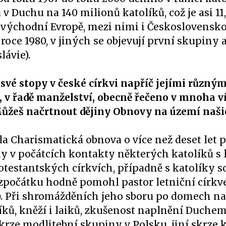
 Duchu na 140 milionů katolíků, což je asi 11
východní Evropě, mezi nimi i Československo,
roce 1980, v jiných se objevují první skupiny 
lávie).
vé stopy v české církvi napříč jejími různým
, v řadě manželství, obecně řečeno v mnoha v
 Můžeš načrtnout dějiny Obnovy na území naš
a Charismatická obnova o více než deset let p
ály v počátcích kontakty některých katolíků s
testantských církvích, případně s katolíky 
s zpočátku hodně pomohl pastor letniční církv
). Při shromážděních jeho sboru po domech na
íků, kněží i laiků, zkušenost naplnění Duche
krze modlitební skupiny v Polsku, jiní skrze 