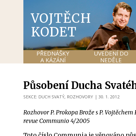
VOJTĚCH
KODET
PŘEDNÁŠKY
UVEDENÍ DO
A KÁZÁNÍ
NEDĚLE
Působení Ducha Svaté
SEKCE:
DUCH SVATÝ
,
ROZHOVORY
|
30. 1. 2012
Rozhovor P. Prokopa Brože s P. Vojtěchem
revue Communio 4/2005
Toto číslo Communia je věnováno pů