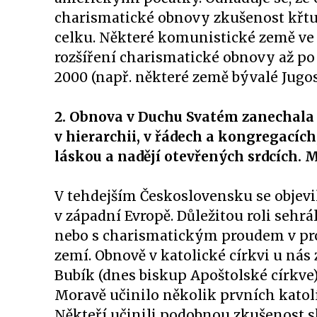
charismatické obnovy zkušenost křtu v
celku. Některé komunistické země ve 
rozšíření charismatické obnovy až po 
2000 (např. některé země bývalé Jugos
2. Obnova v Duchu Svatém zanechala s
v hierarchii, v řádech a kongregacích
láskou a nadějí otevřených srdcích.
V tehdejším Československu se objevil
v západní Evropě. Důležitou roli sehr
nebo s charismatickým proudem v pro
zemí. Obnově v katolické církvi u ná
Bubík (dnes biskup Apoštolské církve
Moravě učinilo několik prvních katol
Někteří učinili podobnou zkušenost s