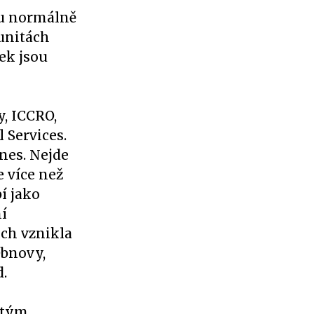
sou normálně
unitách
lek jsou
y, ICCRO,
 Services.
nes. Nejde
e více než
í jako
í
ech vznikla
Obnovy,
.
 tým