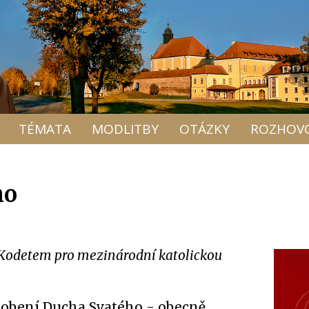
TÉMATA
MODLITBY
OTÁZKY
ROZHOV
ho
 Kodetem pro mezinárodní katolickou
sobení Ducha Svatého - obecně