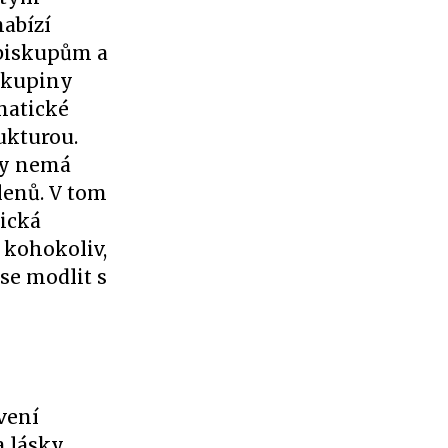
nabízí
 biskupům a
 skupiny
matické
ukturou.
dy nemá
lenů. V tom
lická
 kohokoliv,
 se modlit s
vení
a lásky