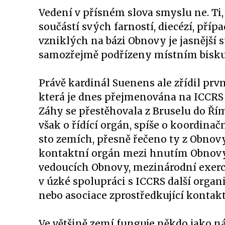
Vedení v přísném slova smyslu ne. Ti,
součástí svých farností, diecézí, př
vzniklých na bázi Obnovy je jasnější s
samozřejmě podřízeny místním bisk
Právě kardinál Suenens ale zřídil pr
která je dnes přejmenována na ICCRS 
Záhy se přestěhovala z Bruselu do Řím
však o řídící orgán, spíše o koordinač
sto zemích, přesně řečeno ty z Obnovy,
kontaktní orgán mezi hnutím Obnovy
vedoucích Obnovy, mezinárodní exercic
v úzké spolupráci s ICCRS další organ
nebo asociace zprostředkující kontak
Ve většině zemí funguje někdo jako n