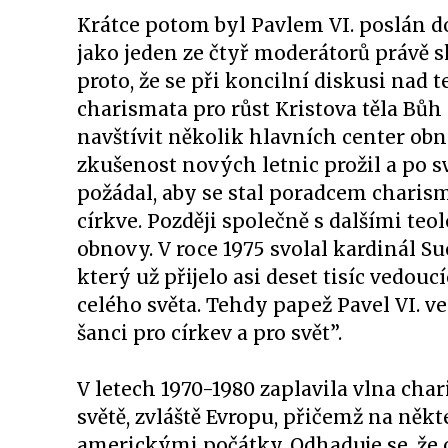
Krátce potom byl Pavlem VI. poslán d
jako jeden ze čtyř moderátorů právě s
proto, že se při koncilní diskusi na
charismata pro růst Kristova těla Bůh
navštívit několik hlavních center obn
zkušenost nových letnic prožil a po s
požádal, aby se stal poradcem charism
církve. Později společně s dalšími te
obnovy. V roce 1975 svolal kardinál 
který už přijelo asi deset tisíc vedou
celého světa. Tehdy papež Pavel VI. v
šanci pro církev a pro svět”.
V letech 1970-1980 zaplavila vlna c
světě, zvláště Evropu, přičemž na někt
americkými počátky. Odhaduje se, že o