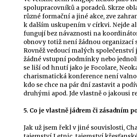
spolupracovníků a poradců. Skrze obla
různé formační a jiné akce, zve zahr
k dalším uskupením v církvi. Nejde 
fungují bez návaznosti na koordináto
obnovy totiž není žádnou organizací s
Rovněž vedoucí malých společenství 
žádné vstupní podmínky nebo jednoli
se liší od hnutí jako je Focolare, Ne
charismatická konference není valnou
kdo se chce na pár dní zastavit a podív
druhými apod. Jde vlastně o jakousi re
5. Co je vlastně jádrem či zásadním
Jak už jsem řekl v jiné souvislosti, C
tajemství Letnic, tajemství křesťansk