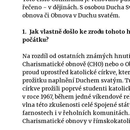
řečeno - v dějinách. S osobou Ducha S
obnova či Obnova v Duchu svatém.
1. Jak vlastně došlo ke zrodu tohoto 
počátku?
Na rozdíl od ostatních známých hnutí
Charismatické obnově (CHO) nebo o O
proud uprostřed katolické církve, kte
prožitku naplnění Duchem svatým. Tu
církve prožili poprvé studenti katoli
v roce 1967, během jedné víkendové r
vlna této zkušenosti celé Spojené stá
farnostech i v řeholních komunitách.
Charismatické obnovy v římskokatolic