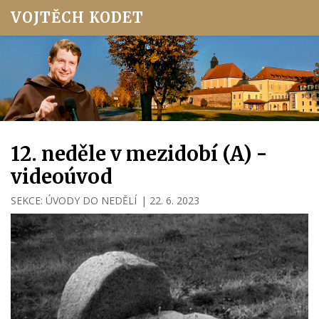
VOJTĚCH KODET
12. neděle v mezidobí (A) -
videoúvod
SEKCE:
ÚVODY DO NEDĚLÍ
|
22. 6. 2023