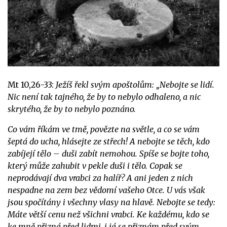
Mt 10,26-33:
Ježíš řekl svým apoštolům: „Nebojte se lidí.
Nic není tak tajného, že by to nebylo odhaleno, a nic
skrytého, že by to nebylo poznáno.
Co vám říkám ve tmě, povězte na světle, a co se vám
šeptá do ucha, hlásejte ze střech! A nebojte se těch, kdo
zabíjejí tělo – duši zabít nemohou. Spíše se bojte toho,
který může zahubit v pekle duši i tělo. Copak se
neprodávají dva vrabci za halíř? A ani jeden z nich
nespadne na zem bez vědomí vašeho Otce. U vás však
jsou spočítány i všechny vlasy na hlavě. Nebojte se tedy:
Máte větší cenu než všichni vrabci. Ke každému, kdo se
ke mně přizná před lidmi, i já se přiznám před svým