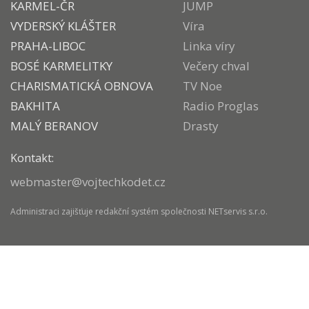
KARMEL-ČR
JUMP
VYDERSKÝ KLÁŠTER
Víra
PRAHA-LIBOC
Linka víry
BOSÉ KARMELITKY
Večery chval
CHARISMATICKÁ OBNOVA
TV Noe
BAKHITA
Radio Proglas
MALÝ BERANOV
Drasty
Kontakt:
webmaster@vojtechkodet.cz
Administraci zajišťuje
redakční systém
společnosti
NETservis s.r.o.