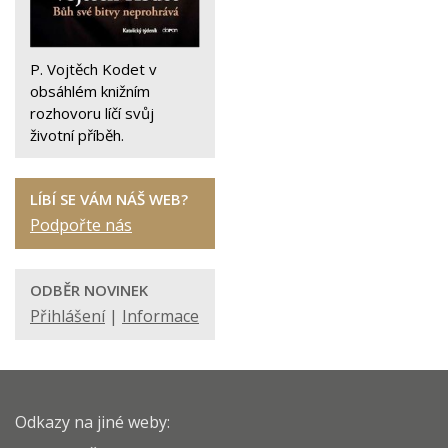
P. Vojtěch Kodet v
obsáhlém knižním
rozhovoru líčí svůj
životní příběh.
LÍBÍ SE VÁM NÁŠ WEB?
Podpořte nás
ODBĚR NOVINEK
Přihlášení
|
Informace
Odkazy na jiné weby: