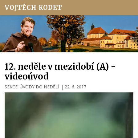
VOJTĚCH KODET
12. neděle v mezidobí (A) -
videoúvod
SEKCE:
ÚVODY DO NEDĚLÍ
|
22. 6. 2017