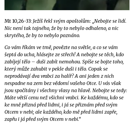
Mt 10,26-33:
Ježíš řekl svým apoštolům: „Nebojte se lidí.
Nic není tak tajného, že by to nebylo odhaleno, a nic
skrytého, že by to nebylo poznáno.
Co vám říkám ve tmě, povězte na světle, a co se vám
šeptá do ucha, hlásejte ze střech! A nebojte se těch, kdo
zabíjejí tělo – duši zabít nemohou. Spíše se bojte toho,
který může zahubit v pekle duši i tělo. Copak se
neprodávají dva vrabci za halíř? A ani jeden z nich
nespadne na zem bez vědomí vašeho Otce. U vás však
jsou spočítány i všechny vlasy na hlavě. Nebojte se tedy:
Máte větší cenu než všichni vrabci. Ke každému, kdo se
ke mně přizná před lidmi, i já se přiznám před svým
Otcem v nebi; ale každého, kdo mě před lidmi zapře,
zapřu i já před svým Otcem v nebi.“