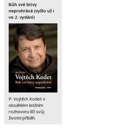
Bůh své bitvy
neprohrává (vyšlo už i
ve 2. vydání)
P. Vojtěch Kodet v
obsáhlém knižním
rozhovoru líčí svůj
životní příběh.