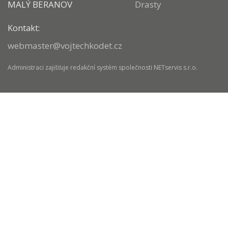
MALÝ BERANOV
Drasty
Kontakt:
webmaster@vojtechkodet.cz
Administraci zajišťuje
redakční systém
společnosti
NETservis s.r.o.