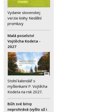
Vydanie slovenskej
verzie knihy Nedělní
promluvy
Malá poselství
Vojtěcha Kodeta -
2027
Stolní kalendář s
myšlenkami P. Vojtěcha
Kodeta na rok 2027.
Bůh své bitvy
neprohrává (vyšlo už i