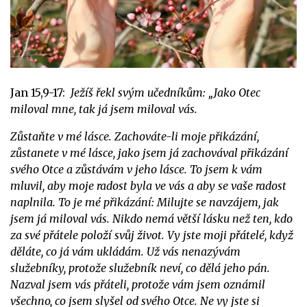
Jan 15,9-17:
Ježíš řekl svým učedníkům: „Jako Otec
miloval mne, tak já jsem miloval vás.
Zůstaňte v mé lásce. Zachováte-li moje přikázání,
zůstanete v mé lásce, jako jsem já zachovával přikázání
svého Otce a zůstávám v jeho lásce. To jsem k vám
mluvil, aby moje radost byla ve vás a aby se vaše radost
naplnila. To je mé přikázání: Milujte se navzájem, jak
jsem já miloval vás. Nikdo nemá větší lásku než ten, kdo
za své přátele položí svůj život. Vy jste moji přátelé, když
děláte, co já vám ukládám. Už vás nenazývám
služebníky, protože služebník neví, co dělá jeho pán.
Nazval jsem vás přáteli, protože vám jsem oznámil
všechno, co jsem slyšel od svého Otce. Ne vy jste si