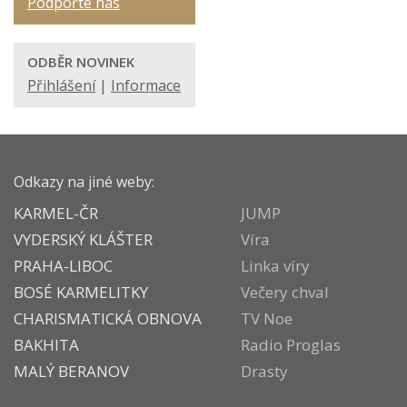
Podpořte nás
ODBĚR NOVINEK
Přihlášení
|
Informace
Odkazy na jiné weby:
KARMEL-ČR
JUMP
VYDERSKÝ KLÁŠTER
Víra
PRAHA-LIBOC
Linka víry
BOSÉ KARMELITKY
Večery chval
CHARISMATICKÁ OBNOVA
TV Noe
BAKHITA
Radio Proglas
MALÝ BERANOV
Drasty