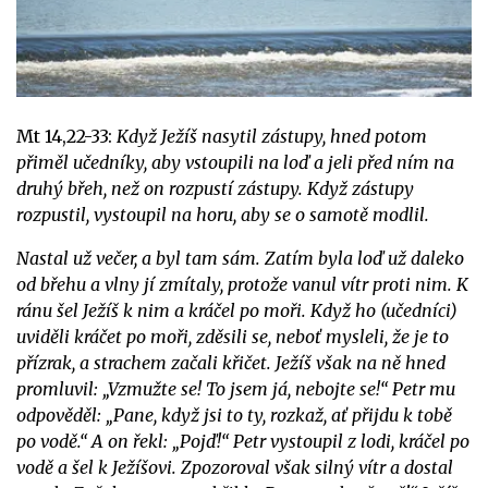
Mt 14,22-33:
Když Ježíš nasytil zástupy, hned potom
přiměl učedníky, aby vstoupili na loď a jeli před ním na
druhý břeh, než on rozpustí zástupy. Když zástupy
rozpustil, vystoupil na horu, aby se o samotě modlil.
Nastal už večer, a byl tam sám. Zatím byla loď už daleko
od břehu a vlny jí zmítaly, protože vanul vítr proti nim. K
ránu šel Ježíš k nim a kráčel po moři. Když ho (učedníci)
uviděli kráčet po moři, zděsili se, neboť mysleli, že je to
přízrak, a strachem začali křičet. Ježíš však na ně hned
promluvil: „Vzmužte se! To jsem já, nebojte se!“ Petr mu
odpověděl: „Pane, když jsi to ty, rozkaž, ať přijdu k tobě
po vodě.“ A on řekl: „Pojď!“ Petr vystoupil z lodi, kráčel po
vodě a šel k Ježíšovi. Zpozoroval však silný vítr a dostal