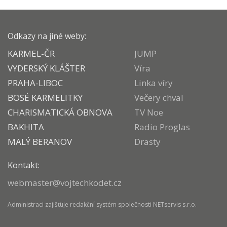
Odkazy na jiné weby:
KARMEL-ČR
JUMP
VYDERSKÝ KLÁŠTER
Víra
PRAHA-LIBOC
Linka víry
BOSÉ KARMELITKY
Večery chval
CHARISMATICKÁ OBNOVA
TV Noe
BAKHITA
Radio Proglas
MALÝ BERANOV
Drasty
Kontakt:
webmaster@vojtechkodet.cz
Administraci zajišťuje
redakční systém
společnosti
NETservis s.r.o.