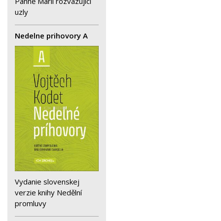
Panně Marii rozvazující
uzly
Nedelne prihovory A
Vydanie slovenskej
verzie knihy Nedělní
promluvy