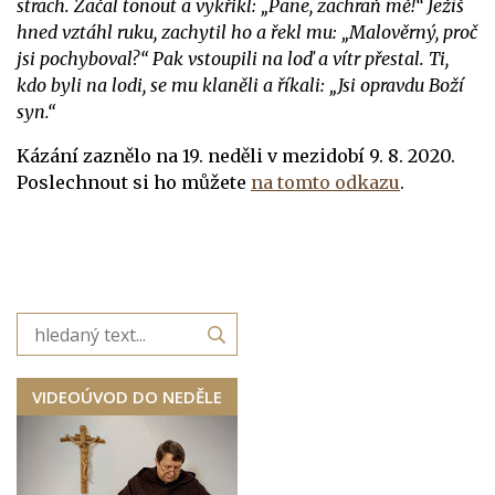
strach. Začal tonout a vykřikl: „Pane, zachraň mě!“ Ježíš
hned vztáhl ruku, zachytil ho a řekl mu: „Malověrný, proč
jsi pochyboval?“ Pak vstoupili na loď a vítr přestal. Ti,
kdo byli na lodi, se mu klaněli a říkali: „Jsi opravdu Boží
syn.“
Kázání zaznělo na 19. neděli v mezidobí 9. 8. 2020.
Poslechnout si ho můžete
na tomto odkazu
.
VIDEOÚVOD DO NEDĚLE