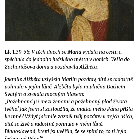
Lk 1,39-56:
V těch dnech se Maria vydala na cestu a
spěchala do jednoho judského města v horách. Vešla do
Zachariášova domu a pozdravila Alžbětu.
Jakmile Alžběta uslyšela Mariin pozdrav, dítě se radostně
pohnulo v jejím lůně. Alžběta byla naplněna Duchem
Svatým a zvolala mocným hlasem:
„Požehnaná jsi mezi ženami a požehnaný plod života
tvého! Jak jsem si zasloužila, že matka mého Pána přišla
ke mně? Vždyť jakmile zazněl tvůj pozdrav v mých uších,
dítě se živě a radostně pohnulo v mém lůně.
Blahoslavená, která jsi uvěřila, že se splní to, co ti bylo
řečeno od Pána!“