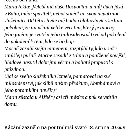
Maria řekla: „Velebí má duše Hospodina a můj duch jásá
v Bohu, mém spasiteli, neboť shlédl na svou nepatrnou
služebnici. Od této chvíle mě budou blahoslavit všechna
pokolení, že mi učinil veliké věci ten, který je mocný.
Jeho jméno je svaté a jeho milosrdenství trvá od pokolení
do pokolení k těm, kdo se ho bojí.
Mocně zasáhl svým ramenem, rozptýlil ty, kdo v srdci
smýšlejí pyšně. Mocné sesadil z trůnu a ponížené povýšil,
hladové nasytil dobrými věcmi a bohaté propustil s
prázdnou.
Ujal se svého služebníka Izraele, pamatoval na své
milosrdenství, jak slíbil našim předkům, Abrahámovi a
jeho potomkům navěky.“
Maria zůstala u Alžběty asi tři měsíce a pak se vrátila
domů.
Kázání zaznělo na poutní mši svaté 18. srpna 2024 v