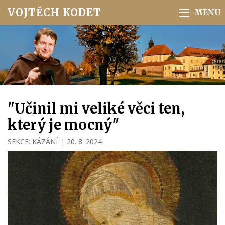
VOJTĚCH KODET
"Učinil mi veliké věci ten,
který je mocný"
SEKCE:
KÁZÁNÍ
|
20. 8. 2024