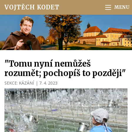
VOJTĚCH KODET
"Tomu nyní nemůžeš
rozumět; pochopíš to později"
SEKCE:
KÁZÁNÍ
|
7. 4. 2023