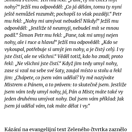
nohy?“ Ježíš mu odpověděl: „Co já dělám, tomu ty nyní
ještě nemůžeš rozumět; pochopíš to však později.“ Petr
mu řekl: „Nohy mi umývat nebudeš! Nikdy!“ Ježíš mu
odpověděl: „Jestliže tě neumyji, nebudeš mít se mnou
podíl.“ Šimon Petr mu řekl: „Pane, tak mi umyj nejen
nohy, ale i ruce a hlavu!“ Ježíš mu odpověděl: „Kdo se
vykoupal, potřebuje si umýt jen nohy, a je čistý celý. I vy
jste čistí, ale ne všichni.“ Věděl totiž, kdo ho zradí; proto
řekl: „Ne všichni jste čistí.“ Když jim tedy umyl nohy,
zase si vzal na sebe své šaty, zaujal místo u stolu a řekl
jim: „Chápete, co jsem vám udělal? Vy mě nazýváte
Mistrem a Pánem, a to právem: to skutečně jsem. Jestliže
jsem vám tedy umyl nohy, já, Pán a Mistr, máte také vy
jeden druhému umývat nohy. Dal jsem vám příklad: Jak
jsem já udělal vám, tak máte dělat i vy.“
Kázání na evangelijní text Zeleného čtvrtka zaznělo