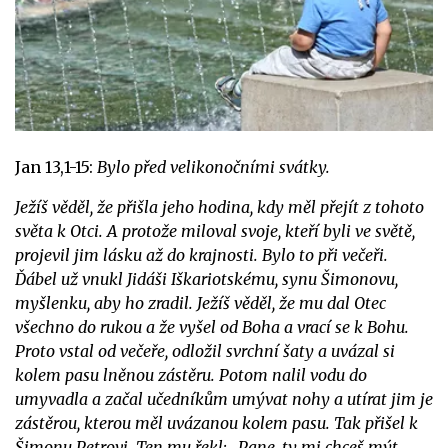
Jan 13,1-15:
Bylo před velikonočními svátky.
Ježíš věděl, že přišla jeho hodina, kdy měl přejít z tohoto
světa k Otci. A protože miloval svoje, kteří byli ve světě,
projevil jim lásku až do krajnosti. Bylo to při večeři.
Ďábel už vnukl Jidáši Iškariotskému, synu Šimonovu,
myšlenku, aby ho zradil. Ježíš věděl, že mu dal Otec
všechno do rukou a že vyšel od Boha a vrací se k Bohu.
Proto vstal od večeře, odložil svrchní šaty a uvázal si
kolem pasu lněnou zástěru. Potom nalil vodu do
umyvadla a začal učedníkům umývat nohy a utírat jim je
zástěrou, kterou měl uvázanou kolem pasu. Tak přišel k
Šimonu Petrovi. Ten mu řekl: „Pane, ty mi chceš mýt