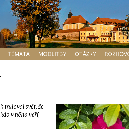
TÉMATA
MODLITBY
OTÁZKY
ROZHOV
"
h miloval svět, že
kdo v něho věří,