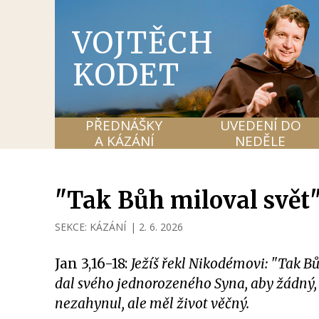
VOJTĚCH
KODET
PŘEDNÁŠKY
UVEDENÍ DO
A KÁZÁNÍ
NEDĚLE
"Tak Bůh miloval svět
SEKCE:
KÁZÁNÍ
|
2. 6. 2026
Jan 3,16-18:
Ježíš řekl Nikodémovi: "Tak Bů
dal svého jednorozeného Syna, aby žádný, 
nezahynul, ale měl život věčný.