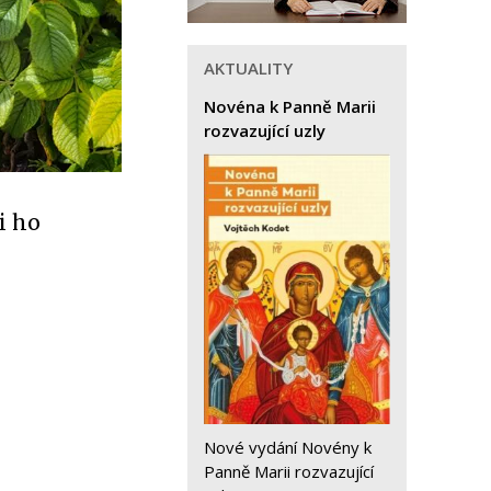
AKTUALITY
Novéna k Panně Marii
rozvazující uzly
i ho
Nové vydání Novény k
Panně Marii rozvazující