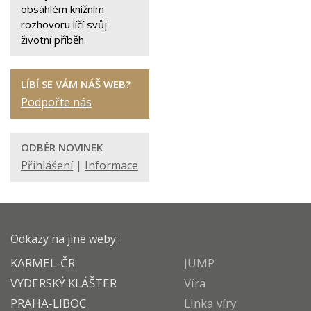
obsáhlém knižním
rozhovoru líčí svůj
životní příběh.
LÍBÍ SE VÁM NÁŠ WEB?
Podpořte nás
ODBĚR NOVINEK
Přihlášení
|
Informace
Odkazy na jiné weby:
KARMEL-ČR
JUMP
VYDERSKÝ KLÁŠTER
Víra
PRAHA-LIBOC
Linka víry