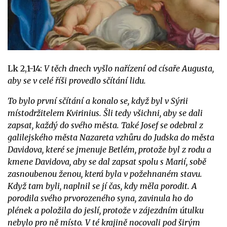
Lk 2,1-14:
V těch dnech vyšlo nařízení od císaře Augusta,
aby se v celé říši provedlo sčítání lidu.
To bylo první sčítání a konalo se, když byl v Sýrii
místodržitelem Kvirinius. Šli tedy všichni, aby se dali
zapsat, každý do svého města. Také Josef se odebral z
galilejského města Nazareta vzhůru do Judska do města
Davidova, které se jmenuje Betlém, protože byl z rodu a
kmene Davidova, aby se dal zapsat spolu s Marií, sobě
zasnoubenou ženou, která byla v požehnaném stavu.
Když tam byli, naplnil se jí čas, kdy měla porodit. A
porodila svého prvorozeného syna, zavinula ho do
plének a položila do jeslí, protože v zájezdním útulku
nebylo pro ně místo. V té krajině nocovali pod širým