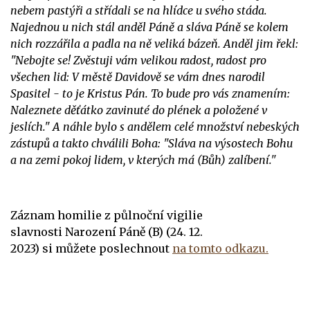
nebem pastýři a střídali se na hlídce u svého stáda.
Najednou u nich stál anděl Páně a sláva Páně se kolem
nich rozzářila a padla na ně veliká bázeň. Anděl jim řekl:
"Nebojte se! Zvěstuji vám velikou radost, radost pro
všechen lid: V městě Davidově se vám dnes narodil
Spasitel - to je Kristus Pán. To bude pro vás znamením:
Naleznete děťátko zavinuté do plének a položené v
jeslích." A náhle bylo s andělem celé množství nebeských
zástupů a takto chválili Boha: "Sláva na výsostech Bohu
a na zemi pokoj lidem, v kterých má (Bůh) zalíbení."
Záznam homilie z půlnoční vigilie
slavnosti Narození Páně (B) (24. 12.
2023) si můžete poslechnout
na tomto odkazu.