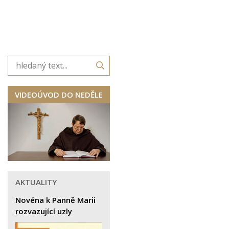
VIDEOÚVOD DO NEDĚLE
AKTUALITY
Novéna k Panně Marii
rozvazující uzly