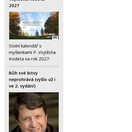
2027
Stolní kalendář s
myšlenkami P. Vojtěcha
Kodeta na rok 2027.
Bůh své bitvy
neprohrává (vyšlo už i
ve 2. vydání)