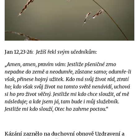
Jan 12,23-26:
Ježíš řekl svým učedníkům:
„Amen, amen, pravím vám: Jestliže pšeničné zrno
nepadne do země a neodumře, zůstane samo; odumře-li
však, přinese hojný užitek. Kdo má svůj život rád, ztratí
ho; kdo však svůj život na tomto světě nenávidí, uchová
si ho pro život věčný. Jestliže mi kdo chce sloužit, ať mě
následuje; a kde jsem já, tam bude i můj služebník.
Jestliže mi kdo slouží, Otec ho zahrne poctou.
“
Kázání zaznělo na duchovní obnově Uzdravení a