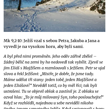
Mk 9,2-10: Ježíš vzal s sebou Petra, Jakuba a Jana a
vyvedl je na vysokou horu, aby byli sami.
A byl před nimi proměněn. Jeho oděv zářivě zbělel –
žádný bělič na zemi by ho nedovedl tak vybílit. Zjevil se
jim Eliáš s Mojžíšem a rozmlouvali s Ježíšem. Petr se ujal
slova a řekl Ježíšovi: „Mistře, je dobře, že jsme tady.
Máme udělat tři stany: jeden tobě, jeden Mojžíšovi a
jeden Eliášovi?“
Nevěděl totiž, co by měl říci; tak byli
ustrašeni. Tu se objevil oblak a zastínil je. Z oblaku se
ozval hlas: „To je můj milovaný Syn, toho poslouchejte!“
Když se rozhlédli, najednou u sebe neviděli nikoho
jiného, jenom samotného Ježíše. Když sestupovali s hory,