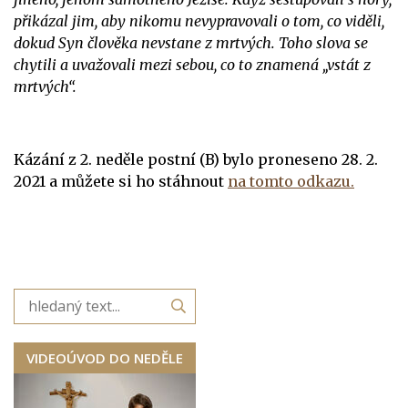
přikázal jim, aby nikomu nevypravovali o tom, co viděli,
dokud Syn člověka nevstane z mrtvých. Toho slova se
chytili a uvažovali mezi sebou, co to znamená „vstát z
mrtvých“.
Kázání z 2. neděle postní (B) bylo proneseno 28. 2.
2021 a můžete si ho stáhnout
na tomto odkazu.
VIDEOÚVOD DO NEDĚLE