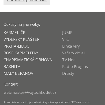
Odkazy na jiné weby:
KARMEL-ČR
JUMP
VYDERSKÝ KLÁŠTER
Víra
PRAHA-LIBOC
Linka víry
BOSÉ KARMELITKY
Večery chval
CHARISMATICKÁ OBNOVA
TV Noe
BAKHITA
Radio Proglas
MALÝ BERANOV
Drasty
Kontakt:
webmaster@vojtechkodet.cz
Administraci zajišťuje
redakční systém
společnosti
NETservis s.r.o.