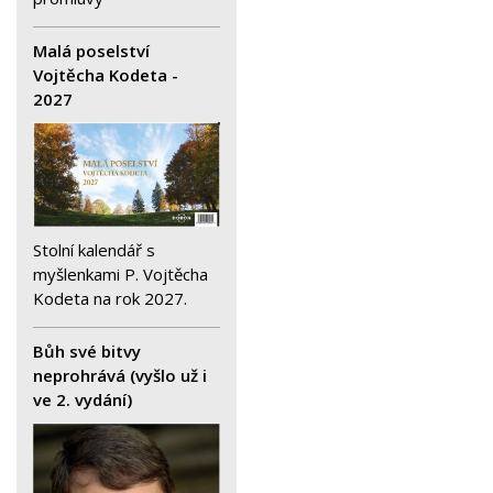
Malá poselství
Vojtěcha Kodeta -
2027
Stolní kalendář s
myšlenkami P. Vojtěcha
Kodeta na rok 2027.
Bůh své bitvy
neprohrává (vyšlo už i
ve 2. vydání)