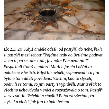
Lk 2,15-20:
Když andělé odešli od pastýřů do nebe, řekli
si pastýři mezi sebou: "Pojďme tedy do Betléma podívat
se na to, co se tam stalo, jak nám Pán oznámil!"
Pospíchali (tam) a nalezli Marii a Josefa i děťátko
položené v jeslích. Když ho uviděli, vypravovali, co jim
bylo o tom dítěti pověděno. Všichni, kdo to slyšeli,
podivili se tomu, co jim pastýři vyprávěli. Maria však to
všechno uchovávala v srdci a rozvažovala o tom. Pastýři
se zas vrátili. Velebili a chválili Boha za všechno, co
slyšeli a viděli, jak jim to bylo řečeno.