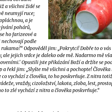
ž a všichni židé se
vě neumyjí ruce;
eopláchnou, a je
mývání pohárů,
se ho farizeové a
ci nechovají podle
 rukama?“ Odpověděl jim: „Pokrytci! Dobře to o vá
ty, ale jejich srdce je daleko ode mě. Nadarmo mě vša
veními.' Opustili jste přikázání Boží a držíte se po
tup a řekl jim: „Slyšte mě všichni a pochopte! Člově
 co vychází z člověka, to ho poskvrňuje. Z nitra totiž
ádeže, vraždy, cizoložství, lakota, zloba, lest, prost
o to zlé vychází z nitra a člověka poskvrňuje.“