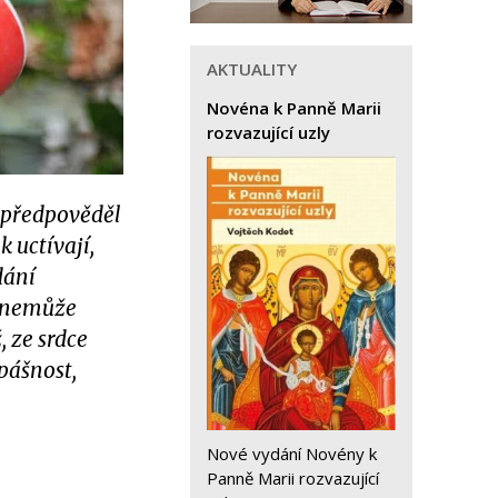
AKTUALITY
Novéna k Panně Marii
rozvazující uzly
s předpověděl
k uctívají,
dání
ka nemůže
, ze srdce
opášnost,
Nové vydání Novény k
Panně Marii rozvazující