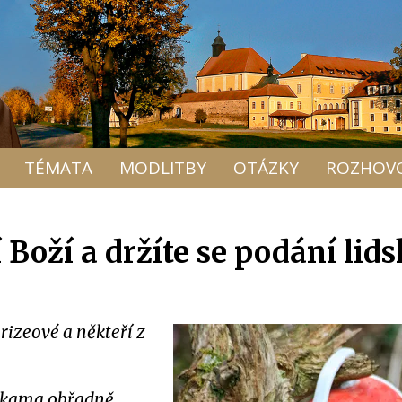
TÉMATA
MODLITBY
OTÁZKY
ROZHOV
í Boží a držíte se podání lid
rizeové a někteří z
 rukama obřadně