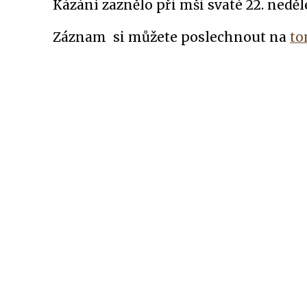
Kázání zaznělo při mši svaté 22. neděle
Záznam si můžete poslechnout na
to