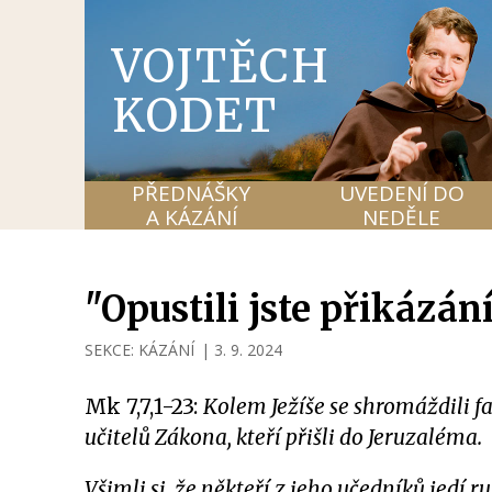
VOJTĚCH
KODET
PŘEDNÁŠKY
UVEDENÍ DO
A KÁZÁNÍ
NEDĚLE
"Opustili jste přikázán
SEKCE:
KÁZÁNÍ
|
3. 9. 2024
Mk 7,7,1-23:
Kolem Ježíše se shromáždili fa
učitelů Zákona, kteří přišli do Jeruzaléma.
Všimli si, že někteří z jeho učedníků jedí