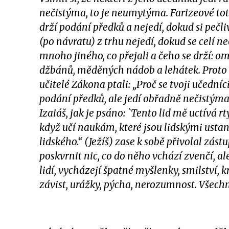
nečistýma, to je neumytýma. Farizeové toti
drží podání předků a nejedí, dokud si pečli
(po návratu) z trhu nejedí, dokud se celí n
mnoho jiného, co přejali a čeho se drží: o
džbánů, měděných nádob a lehátek.
Proto 
učitelé Zákona ptali: „Proč se tvoji učední
podání předků, ale jedí obřadně nečistýma
Izaiáš, jak je psáno: `Tento lid mě uctívá r
když učí naukám, které jsou lidskými ustano
lidského.“ (Ježíš) zase k sobě přivolal zás
poskvrnit nic, co do něho vchází zvenčí, ale
lidí, vycházejí špatné myšlenky, smilství, kr
závist, urážky, pýcha, nerozumnost. Všechn