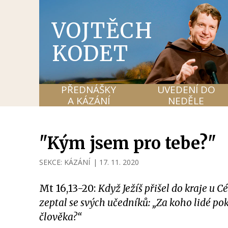
VOJTĚCH
KODET
PŘEDNÁŠKY
UVEDENÍ DO
A KÁZÁNÍ
NEDĚLE
"Kým jsem pro tebe?"
SEKCE:
KÁZÁNÍ
|
17. 11. 2020
Mt 16,13-20:
Když Ježíš přišel do kraje u Cé
zeptal se svých učedníků: „Za koho lidé po
člověka?“