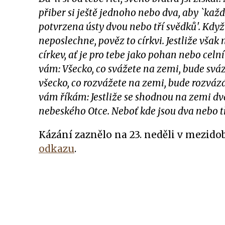
přiber si ještě jednoho nebo dva, aby `kaž
potvrzena ústy dvou nebo tří svědků'. Když
neposlechne, pověz to církvi. Jestliže však
církev, ať je pro tebe jako pohan nebo cel
vám: Všecko, co svážete na zemi, bude svá
všecko, co rozvážete na zemi, bude rozváz
vám říkám: Jestliže se shodnou na zemi dva
nebeského Otce. Neboť kde jsou dva nebo 
Kázání zaznělo na 23. neděli v mezidob
odkazu
.