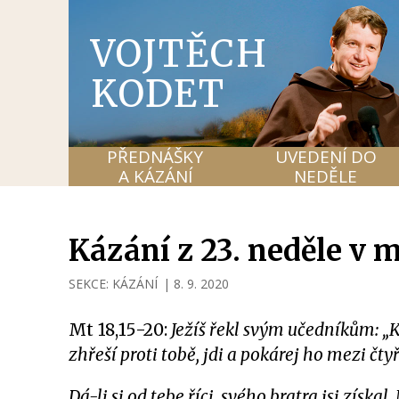
VOJTĚCH
KODET
PŘEDNÁŠKY
UVEDENÍ DO
A KÁZÁNÍ
NEDĚLE
Kázání z 23. neděle v m
SEKCE:
KÁZÁNÍ
|
8. 9. 2020
Mt 18,15-20:
Ježíš řekl svým učedníkům: „K
zhřeší proti tobě, jdi a pokárej ho mezi čt
Dá-li si od tebe říci, svého bratra jsi získal. 