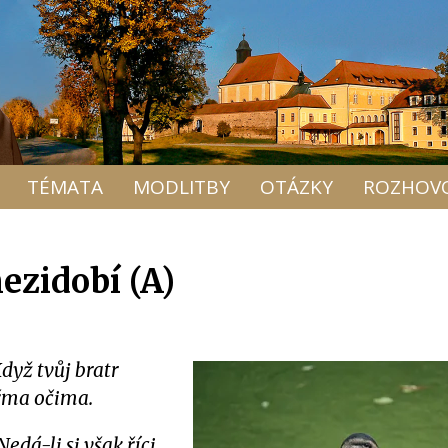
TÉMATA
MODLITBY
OTÁZKY
ROZHOV
ezidobí (A)
dyž tvůj bratr
yřma očima.
Nedá-li si však říci,