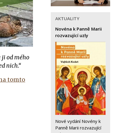
AKTUALITY
Novéna k Panně Marii
rozvazující uzly
u ji od mého
d nich.“
na tomto
Nové vydání Novény k
Panně Marii rozvazující