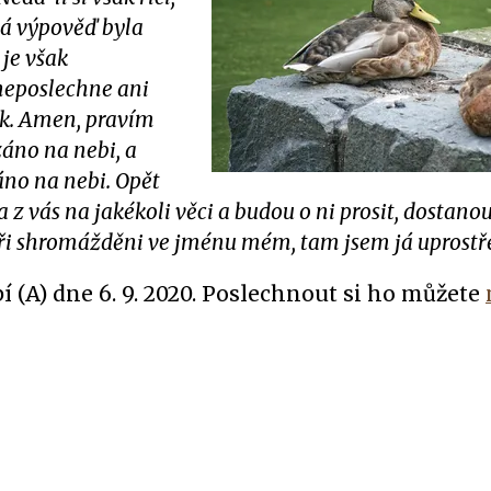
dá výpověď byla
 je však
 neposlechne ani
ník. Amen, pravím
záno na nebi, a
áno na nebi. Opět
 z vás na jakékoli věci a budou o ni prosit, dostano
tři shromážděni ve jménu mém, tam jsem já uprostře
í (A) dne 6. 9. 2020. Poslechnout si ho můžete