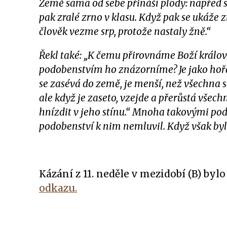
Země sama od sebe přináší plody: napřed s
pak zralé zrno v klasu. Když pak se ukáže z
člověk vezme srp, protože nastaly žně.“
Řekl také: „K čemu přirovnáme Boží králo
podobenstvím ho znázorníme? Je jako hoř
se zasévá do země, je menší, než všechna
ale když je zaseto, vzejde a přerůstá všech
hnízdit v jeho stínu.“ Mnoha takovými podo
podobenství k nim nemluvil. Když však byl
Kázání z 11. neděle v mezidobí (B) byl
odkazu.