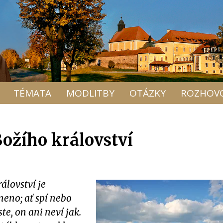
TÉMATA
MODLITBY
OTÁZKY
ROZHOV
Božího království
rálovství je
eno; ať spí nebo
ste, on ani neví jak.