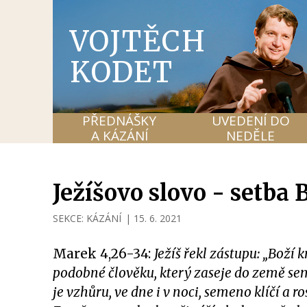
VOJTĚCH
KODET
PŘEDNÁŠKY
UVEDENÍ DO
A KÁZÁNÍ
NEDĚLE
Ježíšovo slovo - setba 
SEKCE:
KÁZÁNÍ
|
15. 6. 2021
Marek 4,26-34:
Ježíš řekl zástupu: „Boží k
podobné člověku, který zaseje do země sem
je vzhůru, ve dne i v noci, semeno klíčí a ro