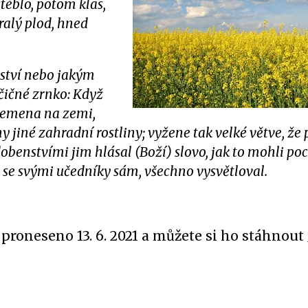
téblo, potom klas,
ralý plod, hned
vství nebo jakým
čičné zrnko: Když
 semena na zemi,
ny jiné zahradní rostliny; vyžene tak velké větve, ž
benstvími jim hlásal (Boží) slovo, jak to mohli poc
 se svými učedníky sám, všechno vysvětloval.
o proneseno 13. 6. 2021 a můžete si ho stáhnout