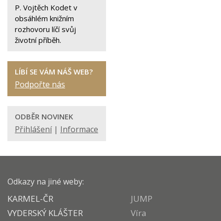
P. Vojtěch Kodet v
obsáhlém knižním
rozhovoru líčí svůj
životní příběh.
LÍBÍ SE VÁM NÁŠ WEB?
Podpořte nás
ODBĚR NOVINEK
Přihlášení
|
Informace
Odkazy na jiné weby:
KARMEL-ČR
JUMP
VYDERSKÝ KLÁŠTER
Víra