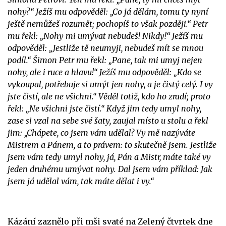
nohy?“ Ježíš mu odpověděl: „Co já dělám, tomu ty nyní
ještě nemůžeš rozumět; pochopíš to však později.“ Petr
mu řekl: „Nohy mi umývat nebudeš! Nikdy!“ Ježíš mu
odpověděl: „Jestliže tě neumyji, nebudeš mít se mnou
podíl.“ Šimon Petr mu řekl: „Pane, tak mi umyj nejen
nohy, ale i ruce a hlavu!“ Ježíš mu odpověděl: „Kdo se
vykoupal, potřebuje si umýt jen nohy, a je čistý celý. I vy
jste čistí, ale ne všichni.“ Věděl totiž, kdo ho zradí; proto
řekl: „Ne všichni jste čistí.“ Když jim tedy umyl nohy,
zase si vzal na sebe své šaty, zaujal místo u stolu a řekl
jim: „Chápete, co jsem vám udělal? Vy mě nazýváte
Mistrem a Pánem, a to právem: to skutečně jsem. Jestliže
jsem vám tedy umyl nohy, já, Pán a Mistr, máte také vy
jeden druhému umývat nohy. Dal jsem vám příklad: Jak
jsem já udělal vám, tak máte dělat i vy.“
Kázání zaznělo při mši svaté na Zelený čtvrtek dne