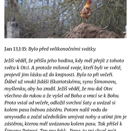
Jan 13,1-15:
Bylo před velikonočními svátky.
Ježíš věděl, že přišla jeho hodina, kdy měl přejít z tohoto
světa k Otci. A protože miloval svoje, kteří byli ve světě,
projevil jim lásku až do krajnosti. Bylo to při večeři.
Ďábel už vnukl Jidáši Iškariotskému, synu Šimonovu,
myšlenku, aby ho zradil. Ježíš věděl, že mu dal Otec
všechno do rukou a že vyšel od Boha a vrací se k Bohu.
Proto vstal od večeře, odložil svrchní šaty a uvázal si
kolem pasu lněnou zástěru. Potom nalil vodu do
umyvadla a začal učedníkům umývat nohy a utírat jim je
zástěrou, kterou měl uvázanou kolem pasu. Tak přišel k
Šimonu Petrovi. Ten mu řekl: „Pane, ty mi chceš mýt