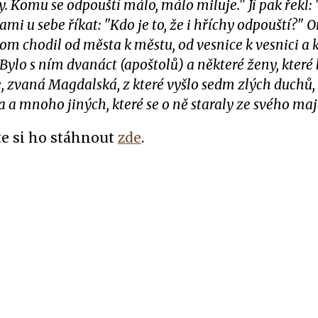
. Komu se odpouští málo, málo miluje." Jí pak řekl: "
ami u sebe říkat: "Kdo je to, že i hříchy odpouští?" O
otom chodil od města k městu, od vesnice k vesnici a 
Bylo s ním dvanáct (apoštolů) a některé ženy, které 
 zvaná Magdalská, z které vyšlo sedm zlých duchů, 
a mnoho jiných, které se o ně staraly ze svého maj
e si ho stáhnout
zde
.