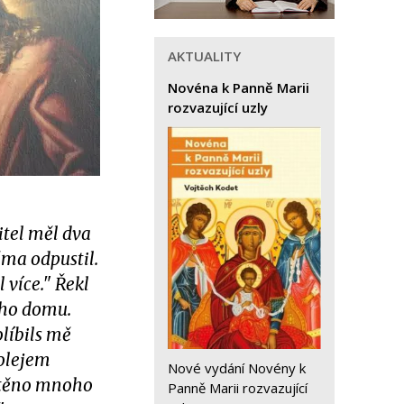
AKTUALITY
Novéna k Panně Marii
rozvazující uzly
itel měl dva
ěma odpustil.
 více." Řekl
vého domu.
líbils mě
 olejem
Nové vydání Novény k
uštěno mnoho
Panně Marii rozvazující