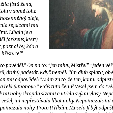
žila jistá žena,
 stolu v domě toho
ahocenného) oleje,
ala se; slzami mu
rat. Líbala je a
l farizeus, který
, poznal by, kdo a
o hříšnice!"
ěco pověděl." On na to: "Jen mluv, Mistře!" "Jeden věř
rů, druhý padesát. Když neměli čím dluh splatit, ob
on mu odpověděl: "Mám za to, že ten, komu odpustil
ě a řekl Šimonovi: "Vidíš tuto ženu? Vešel jsem do t
 mi nohy skropila slzami a utřela svými vlasy. Nepo
em vešel, mi nepřestávala líbat nohy. Nepomazals mi
pomazala nohy. Proto ti říkám: Muselo jí být odp