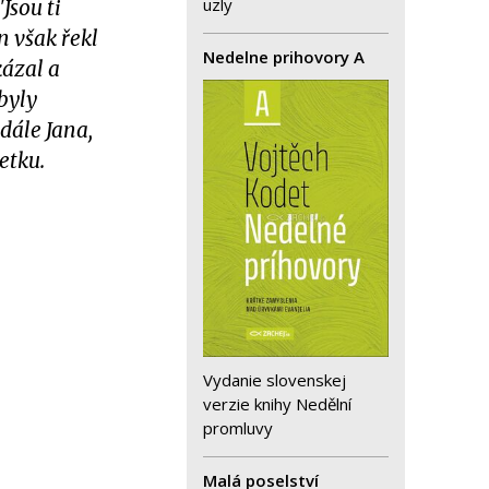
uzly
Jsou ti
n však řekl
Nedelne prihovory A
kázal a
byly
dále Jana,
etku.
Vydanie slovenskej
verzie knihy Nedělní
promluvy
Malá poselství