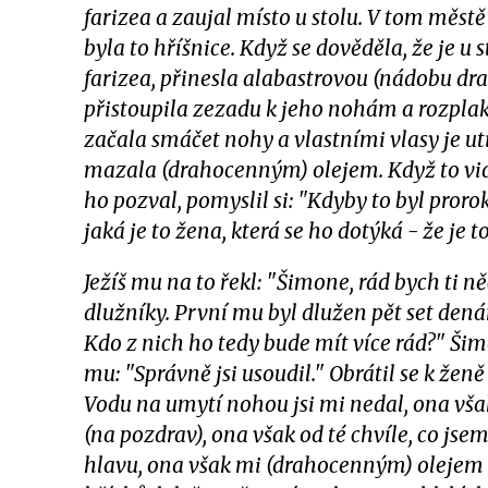
farizea a zaujal místo u stolu. V tom městě 
byla to hříšnice. Když se dověděla, že je u
farizea, přinesla alabastrovou (nádobu dr
přistoupila zezadu k jeho nohám a rozplak
začala smáčet nohy a vlastními vlasy je utí
mazala (drahocenným) olejem. Když to vidě
ho pozval, pomyslil si: "Kdyby to byl prorok
jaká je to žena, která se ho dotýká - že je t
Ježíš mu na to řekl: "Šimone, rád bych ti n
dlužníky. První mu byl dlužen pět set dená
Kdo z nich ho tedy bude mít více rád?" Šim
mu: "Správně jsi usoudil." Obrátil se k žen
Vodu na umytí nohou jsi mi nedal, ona však
(na pozdrav), ona však od té chvíle, co js
hlavu, ona však mi (drahocenným) olejem 