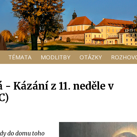
TÉMATA
MODLITBY
OTÁZKY
ROZHOV
 - Kázání z 11. neděle v
C)
 tedy do domu toho