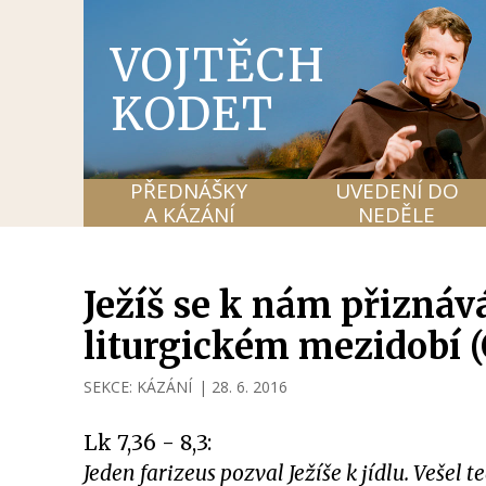
VOJTĚCH
KODET
PŘEDNÁŠKY
UVEDENÍ DO
A KÁZÁNÍ
NEDĚLE
Ježíš se k nám přiznává
liturgickém mezidobí (
SEKCE:
KÁZÁNÍ
|
28. 6. 2016
Lk 7,36 - 8,3:
Jeden farizeus pozval Ježíše k jídlu. Vešel