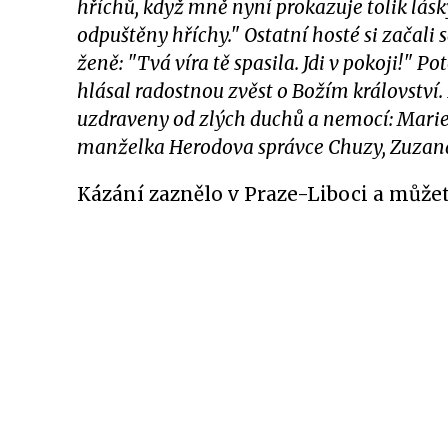
hříchů, když mně nyní prokazuje tolik lásky
odpuštěny hříchy." Ostatní hosté si začali s
ženě: "Tvá víra tě spasila. Jdi v pokoji!" P
hlásal radostnou zvěst o Božím království. 
uzdraveny od zlých duchů a nemocí: Marie,
manželka Herodova správce Chuzy, Zuzana 
Kázání zaznělo
v Praze-Liboci a
můžet