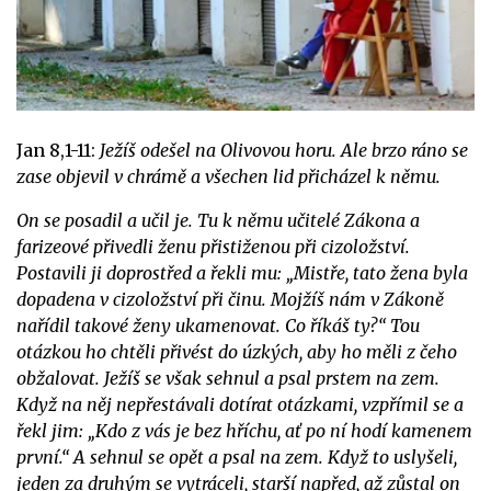
Jan 8,1-11:
Ježíš odešel na Olivovou horu. Ale brzo ráno se
zase objevil v chrámě a všechen lid přicházel k němu.
On se posadil a učil je. Tu k němu učitelé Zákona a
farizeové přivedli ženu přistiženou při cizoložství.
Postavili ji doprostřed a řekli mu: „Mistře, tato žena byla
dopadena v cizoložství při činu. Mojžíš nám v Zákoně
nařídil takové ženy ukamenovat. Co říkáš ty?“ Tou
otázkou ho chtěli přivést do úzkých, aby ho měli z čeho
obžalovat. Ježíš se však sehnul a psal prstem na zem.
Když na něj nepřestávali dotírat otázkami, vzpřímil se a
řekl jim: „Kdo z vás je bez hříchu, ať po ní hodí kamenem
první.“ A sehnul se opět a psal na zem. Když to uslyšeli,
jeden za druhým se vytráceli, starší napřed, až zůstal on