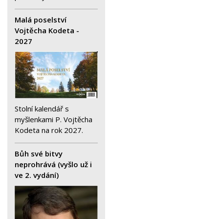
Malá poselství
Vojtěcha Kodeta -
2027
Stolní kalendář s
myšlenkami P. Vojtěcha
Kodeta na rok 2027.
Bůh své bitvy
neprohrává (vyšlo už i
ve 2. vydání)