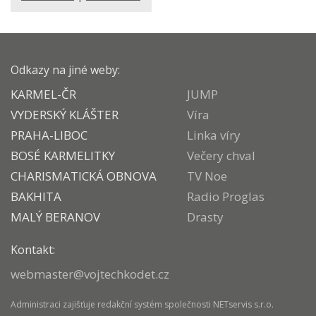
Odkazy na jiné weby:
KARMEL-ČR
JUMP
VYDERSKÝ KLÁŠTER
Víra
PRAHA-LIBOC
Linka víry
BOSÉ KARMELITKY
Večery chval
CHARISMATICKÁ OBNOVA
TV Noe
BAKHITA
Radio Proglas
MALÝ BERANOV
Drasty
Kontakt:
webmaster@vojtechkodet.cz
Administraci zajišťuje
redakční systém
společnosti
NETservis s.r.o.